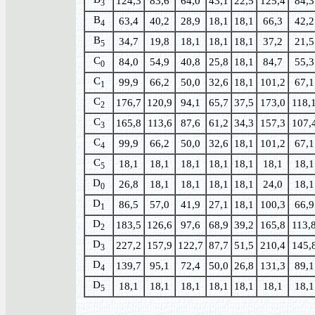
124,3
83,6
64,0
43,1
22,5
125,4
84,3
3
B
63,4
40,2
28,9
18,1
18,1
66,3
42,2
4
B
34,7
19,8
18,1
18,1
18,1
37,2
21,5
5
C
84,0
54,9
40,8
25,8
18,1
84,7
55,3
0
C
99,9
66,2
50,0
32,6
18,1
101,2
67,1
1
C
176,7
120,9
94,1
65,7
37,5
173,0
118,
2
C
165,8
113,6
87,6
61,2
34,3
157,3
107,
3
C
99,9
66,2
50,0
32,6
18,1
101,2
67,1
4
C
18,1
18,1
18,1
18,1
18,1
18,1
18,1
5
D
26,8
18,1
18,1
18,1
18,1
24,0
18,1
0
D
86,5
57,0
41,9
27,1
18,1
100,3
66,9
1
D
183,5
126,6
97,6
68,9
39,2
165,8
113,
2
D
227,2
157,9
122,7
87,7
51,5
210,4
145,
3
D
139,7
95,1
72,4
50,0
26,8
131,3
89,1
4
D
18,1
18,1
18,1
18,1
18,1
18,1
18,1
5