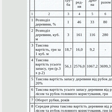
гру-
дріб-
ред-
разом
ба
на
ня
1
2
3
4
5
6
1
Розподіл
1
46
33
80
деревини, %
2
Розподіл
деревини, куб.
3
161
116
280
м
3
Таксова
вартість, грн за
18,7
16,0
9,2
-
1 куб. м
4
Таксова
вартість усього
56,1
2576,0
1067,2
3699,3
запасу, грн (р.3
х р.2)
5
Таксова вартість запасу деревини від рубок до
20%
6
Таксова вартість усього запасу деревини від 
лісом та рубок головного користування, грн
7
Оборот рубки, років
8
Середня річна таксова вартість деревини від 
лісом та рубок головного користування, грн (р