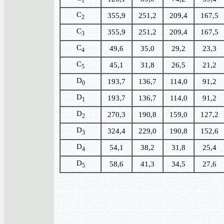
1
C
355,9
251,2
209,4
167,5
2
C
355,9
251,2
209,4
167,5
3
C
49,6
35,0
29,2
23,3
4
C
45,1
31,8
26,5
21,2
5
D
193,7
136,7
114,0
91,2
0
D
193,7
136,7
114,0
91,2
1
D
270,3
190,8
159,0
127,2
2
D
324,4
229,0
190,8
152,6
3
D
54,1
38,2
31,8
25,4
4
D
58,6
41,3
34,5
27,6
5