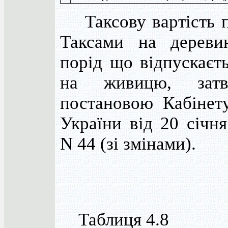
Таксову вартість п
Таксами на дереви
порід що відпускаєть
на живицю, затв
постановою Кабінету
України від 20 січн
N 44 (зі змінами).
Таблиця 4.8