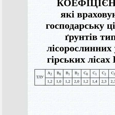
КОЕФІЦІЄН
які врахову
господарську ц
ґрунтів ти
лісорослинних 
гірських лісах
A
B
B
B
C
C
C
C
2
0
1
2
0
1
2
ТЛУ
1,2
1,0
1,2
2,0
1,2
1,4
2,3
2,