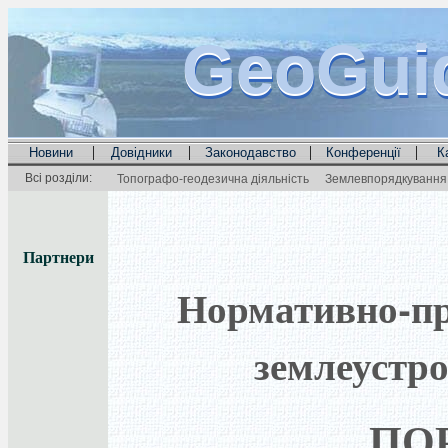
GeoGui
GeoGui
GeoGui
|
|
|
|
Новини
Довідники
Законодавство
Конференції
К
Всі розділи:
Топографо-геодезична діяльність
Землевпорядкування 
Партнери
Нормативно-пра
землеустро
ПО