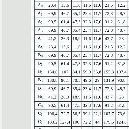
A
23,4
13,6
11,6
11,6
11,6
21,5
12,2
0
A
69,9
46,7
35,4
23,4
11,7
72,8
48,7
1
A
90,5
61,4
47,3
32,3
17,6
91,2
61,8
2
A
69,9
46,7
35,4
23,4
11,7
72,8
48,7
3
A
41,2
26,3
18,9
11,6
11,6
43,7
28
4
A
23,4
13,6
11,6
11,6
11,6
21,5
12,2
5
B
69,9
46,7
35,4
23,4
11,7
72,8
48,7
0
B
90,5
61,4
47,3
32,3
17,6
91,2
61,8
1
B
154,6
107
84,1
59,9
35,8
155,3
107,4
2
B
130,8
90,1
70,5
49,6
29
131,9
90,8
3
B
69,9
46,7
35,4
23,4
11,7
72,8
48,7
4
B
41,2
26,3
18,9
11,6
11,6
43,7
28
5
C
90,5
61,4
47,3
32,3
17,6
91,2
61,8
0
C
106,4
72,7
56,5
39,1
22,1
107,7
73,6
1
C
183,2
127,4
100,
72,2
44
179,5
124,6
2