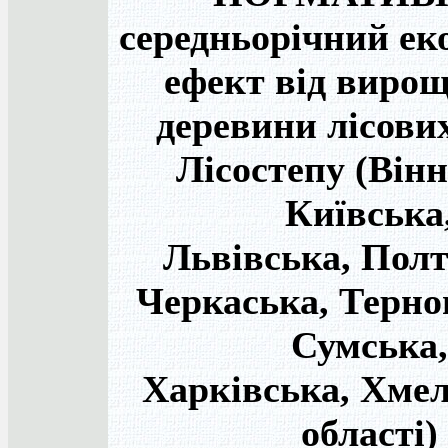
середньорічний ек
ефект від виро
деревини лісови
Лісостепу (Він
Київська
Львівська, Полт
Черкаська, Терно
Сумська,
Харківська, Хме
області)