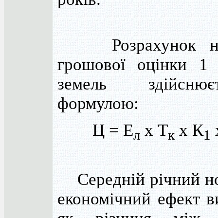
Розрахунок нор
грошової оцінки 1 
земель здійсню
формулою:
Ц = Е
х Т
х К
л
к
1
Середній річний н
економічний ефект в