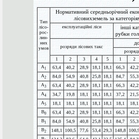
Нормативний середньорічний екон
лісовихземель за категоріям
Тип
експлуатаційні ліси
інші кат
лісо-
рос-
рубки го
лин-
д
них
розряди лісових такс
умов
розряд
1
2
3
4
5
1
2
A
63,4
40,2
28,9
18,1
18,1
66,3
42,2
1
A
84,0
54,9
40,8
25,8
18,1
84,7
55,3
2
A
63,4
40,2
28,9
18,1
18,1
66,3
42,2
3
A
34,7
19,8
18,1
18,1
18,1
37,2
21,5
4
A
18,1
18,1
18,1
18,1
18,1
18,1
18,1
5
B
63,4
40,2
28,9
18,1
18,1
66,3
42,2
0
B
84,0
54,9
40,8
25,8
18,1
84,7
55,3
1
B
148,1
100,5
77,6
53,4
29,3
148,8
100,
2
B