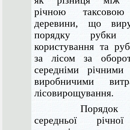
як різниця між 
річною таксовою
деревини, що виру
порядку рубки г
користування та руб
за лісом за оборо
середніми річними
виробничими вит
лісовирощування.
Порядок роз
середньої річної