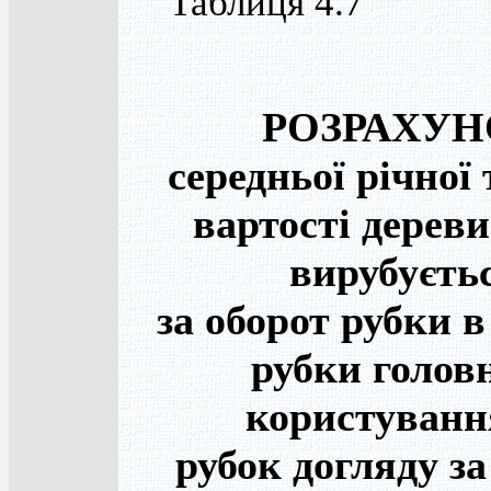
Таблиця 4.7
РОЗРАХУН
середньої річної 
вартості дерев
вирубуєть
за оборот рубки 
рубки голов
користуванн
рубок догляду за