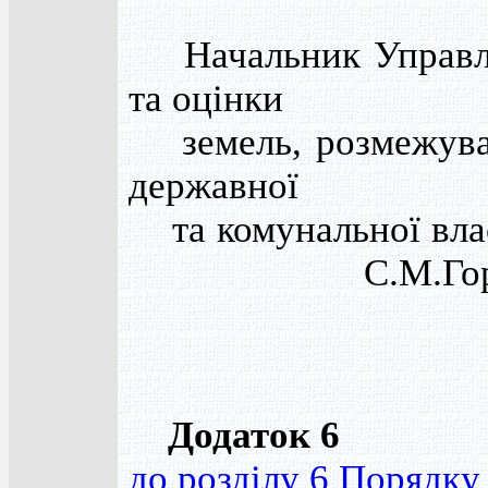
Начальник Управлі
та оцінки
земель, розмежува
державної
та комунальної 
С.М.Горбат
Додаток 6
до розділу 6 Порядку