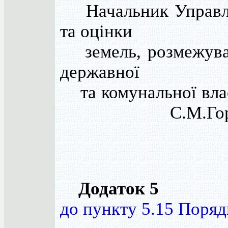
Начальник Управлі
та оцінки
земель, розмежува
державної
та комунальної 
С.М.Горбат
Додаток 5
до пункту 5.15 Поряд