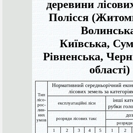
деревини лісови
Полісся (Житом
Волинська
Київська, Сум
Рівненська, Черн
області)
Нормативний середньорічний екон
лісових земель за категоріям
Тип
інші кате
лісо-
експлуатаційні ліси
рос-
рубки гол
лин-
до
них
розряди лісових такс
умов
розряди 
1
2
3
4
5
1
2