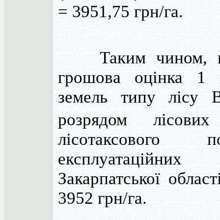
= 3951,75 грн/га.
Таким чином, но
грошова оцінка 1 
земель типу лісу 
розрядом лісови
лісотаксового
експлуатаційн
Закарпатської област
3952 грн/га.