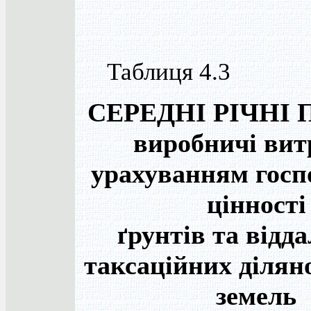
Таблиця 4.3
СЕРЕДНІ РІЧНІ
виробничі вит
урахуванням госп
цінності
ґрунтів та відда
таксаційних ділян
земель