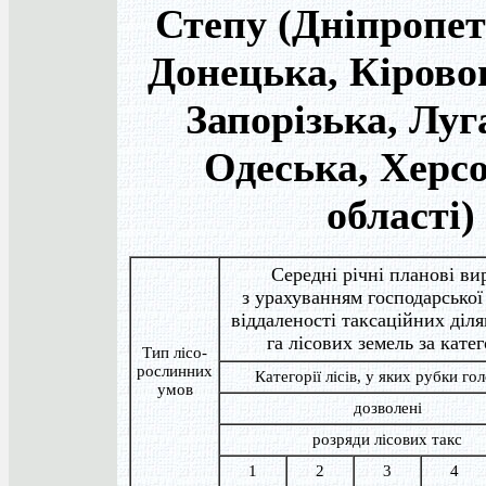
Степу (Дніпропет
Донецька, Кірово
Запорізька, Луг
Одеська, Херс
області)
Середні річні планові ви
з урахуванням господарської 
віддаленості таксаційних діля
га лісових земель за катег
Тип лісо-
рослинних
Категорії лісів, у яких рубки г
умов
дозволені
розряди лісових такс
1
2
3
4