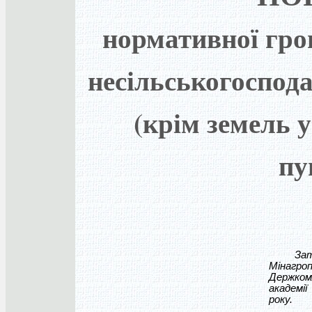
нормативної гро
несільськогоспод
(крім земель 
пу
Затверд
Мінагро
Держкомл
академії
року.