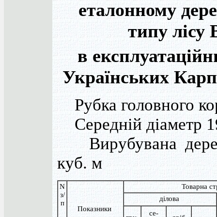
еталонному дере
типу лісу 
в експлуатаційн
Українських Карпа
Рубка головного ко
Середній діаметр 1
Вирубувана дерев
куб. м
N
Товарна ст
з/
ділова
п
Показники
се-