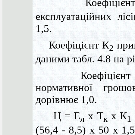
Коефіцієнт
експлуатаційних ліс
1,5.
Коефіцієнт К
прий
2
даними табл. 4.8 на рі
Коефіцієнт ін
нормативної грошо
дорівнює 1,0.
Ц = Е
х Т
х К
л
к
1
(56,4 - 8,5) х 50 х 1,5