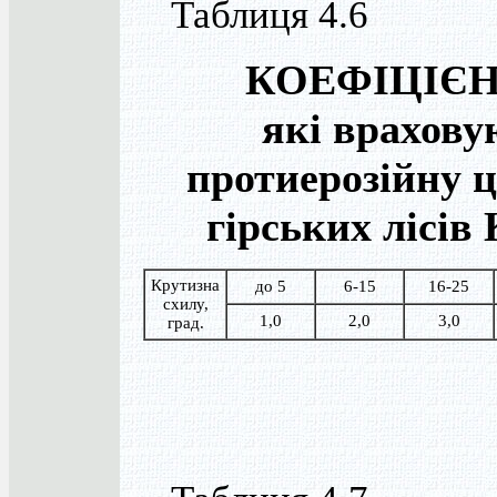
Таблиця 4.6
КОЕФІЦІЄН
які врахову
протиерозійну ц
гірських лісів
Крутизна
до 5
6-15
16-25
схилу,
1,0
2,0
3,0
град.