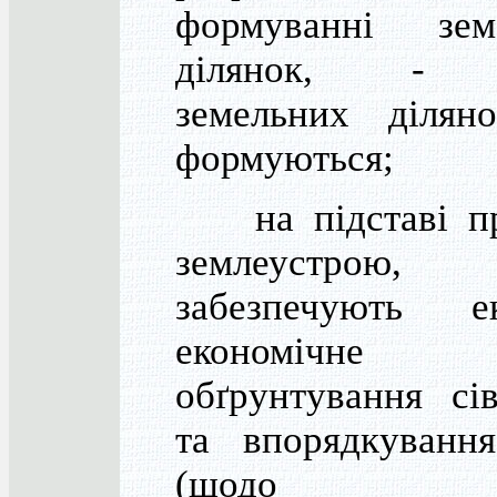
формуванні зем
ділянок, - 
земельних діляно
формуються;
на підставі пр
землеустрою
забезпечують ек
економічне
обґрунтування сі
та впорядкування
(щодо зе