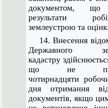
документом, що 
результати ро
землеустрою та оцінк
14. Внесення відом
Державного зем
кадастру здійснюєтьс
що не пере
чотирнадцяти робоч
дня отримання від
документів, якщо ци
не встановлено інш