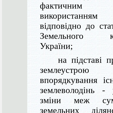
фактичним
використанням
відповідно до ста
Земельного ко
України;
на підставі пр
землеустрою
впорядкування іс
землеволодінь - 
зміни меж сум
земельних діля