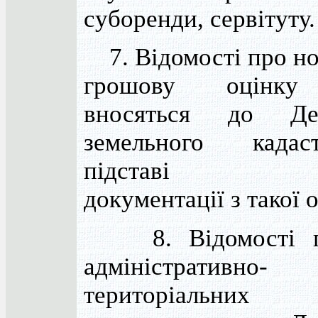
суборенди, сервітуту.
7. Відомості про н
грошову оцінку
вносяться до Дер
земельного када
підставі тех
документації з такої 
8. Відомості п
адміністративно-
територіальних 