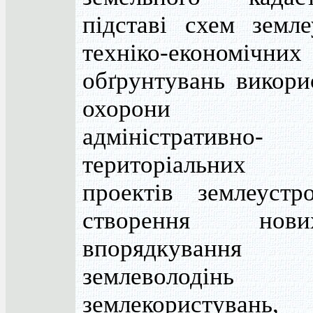
підставі схем земл
техніко-економічних
обґрунтувань викори
охорони з
адміністративно-
територіальних о
проектів землеуст
створення но
впорядкування і
землеволод
землекористувань, 