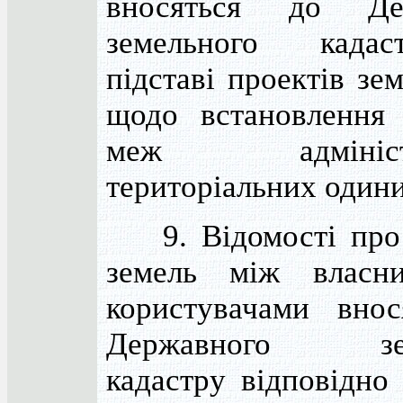
вносяться до Дер
земельного када
підставі проектів зе
щодо встановлення 
меж адміністр
територіальних одини
9. Відомості про 
земель між власн
користувачами внос
Державного зем
кадастру відповідно