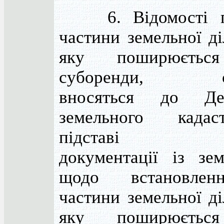
6. Відомості п
частини земельної ді
яку поширюєтьс
суборенди, сер
вносяться до Дер
земельного када
підставі тех
документації із зе
щодо встановле
частини земельної ді
яку поширюєтьс