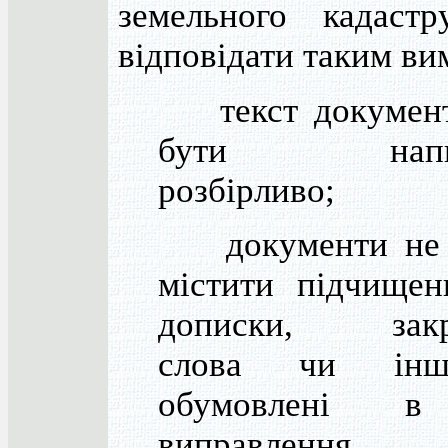
земельного кадастр
відповідати таким ви
текст документ
бути напис
розбірливо;
документи не 
містити підчищен
дописки, закр
слова чи ін
обумовлені 
виправлення,