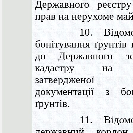
Державного реєстру
прав на нерухоме май
10. Відомос
бонітування ґрунтів 
до Державного зе
кадастру на п
затвердженої те
документації з бон
ґрунтів.
11. Відомос
державний кордон