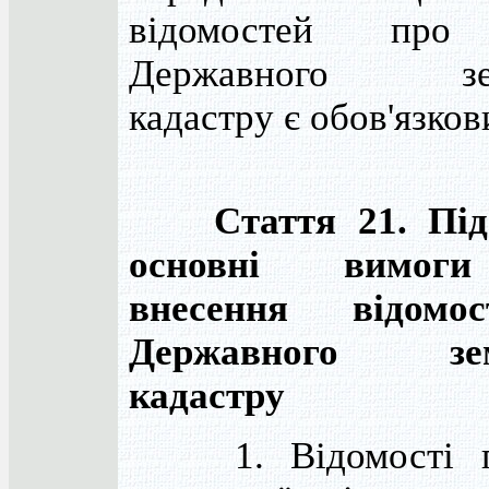
відомостей про 
Державного зем
кадастру є обов'язков
Стаття 21. Пі
основні вимог
внесення відомо
Державного зем
кадастру
1. Відомості п