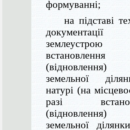
формуванні;
на підставі тех
документаці
землеустрою
встановлення
(відновлення
земельної діл
натурі (на місцевос
разі встанов
(відновлення
земельної ділянк