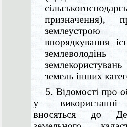
сільськогосподарс
призначення), пр
землеустрою
впорядкування іс
землеволоді
землекористувань
земель інших катег
5. Відомості про о
у використанні
вносяться до Дер
земельного када