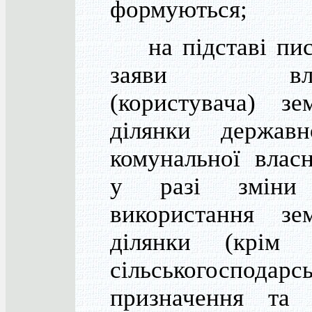
формуються;
на підставі пис
заяви влас
(користувача) зе
ділянки держав
комунальної власн
у разі зміни
використання зем
ділянки (крім 
сільськогосподарс
призначення та 