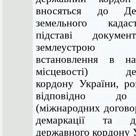
вносяться до Дер
земельного када
підставі докумен
землеустрою
встановлення в на
місцевості) дер
кордону України, ро
відповідно до
(міжнародних догово
демаркації та дел
державного кордону 