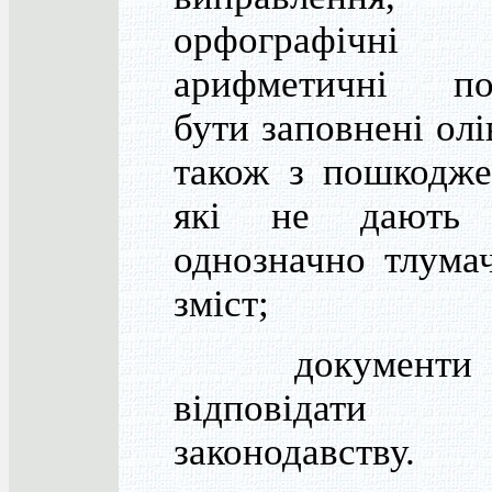
орфографічн
арифметичні по
бути заповнені олі
також з пошкодже
які не дають 
однозначно тлума
зміст;
документи м
відповідати
законодавству.