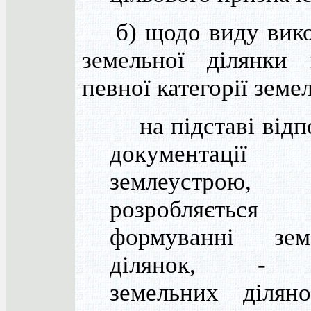
б) щодо виду вико
земельної ділянки
певної категорії земел
на підставі відп
документаці
землеустрою
розробляєтьс
формуванні зем
ділянок, - 
земельних діляно