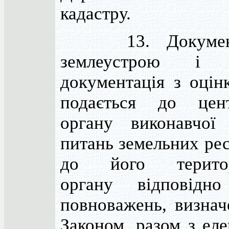
кадастру.
13. Документа
землеустрою і т
документація з оцін
подається до цент
органу виконавчої
питань земельних рес
до його територі
органу відповідн
повноважень, визна
Законом, разом з ел