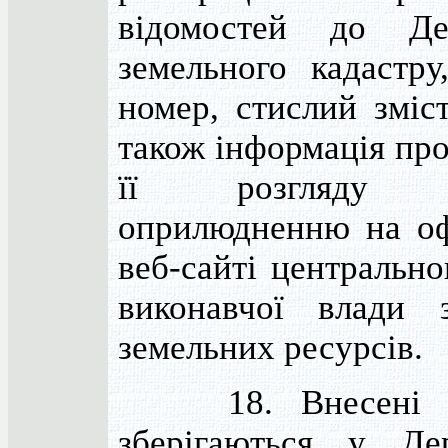
відомостей до Де
земельного кадастру
номер, стислий зміст
також інформація про
її розгляду п
оприлюдненню на оф
веб-сайті центрально
виконавчої влади 
земельних ресурсів.
18. Внесені ві
зберігаються у Де