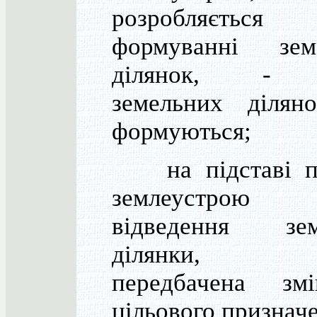
розробляєтьс
формуванні зем
ділянок, - 
земельних діляно
формуються;
на підставі п
землеустрою
відведення зем
ділянки, 
передбачена зм
цільового признач