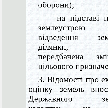
оборони);
на підставі п
землеустрою
відведення зем
ділянки, 
передбачена зм
цільового признач
3. Відомості про е
оцінку земель внос
Державного зем