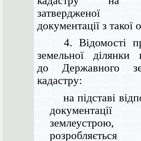
кадастру на п
затвердженої те
документації з такої 
4. Відомості про
земельної ділянки 
до Державного зе
кадастру:
на підставі відп
документаці
землеустрою
розробляєтьс