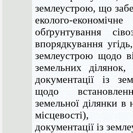
землеустрою, що заб
еколого-економічне
обґрунтування сіво
впорядкування угідь,
землеустрою щодо в
земельних ділянок, 
документації із зе
щодо встановле
земельної ділянки в 
місцевості),
документації із земл