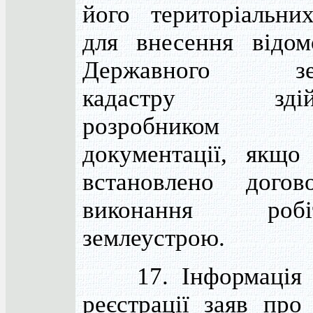
його територіальни
для внесення відом
Державного зем
кадастру здійс
розробником
документації, якщо
встановлено дого
виконання ро
землеустрою.
17. Інформація п
реєстрації заяв про