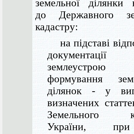
земельної ділянки 
до Державного зе
кадастру:
на підставі відп
документаці
землеустрою
формування зем
ділянок - у вип
визначених статт
Земельного ко
України, пр