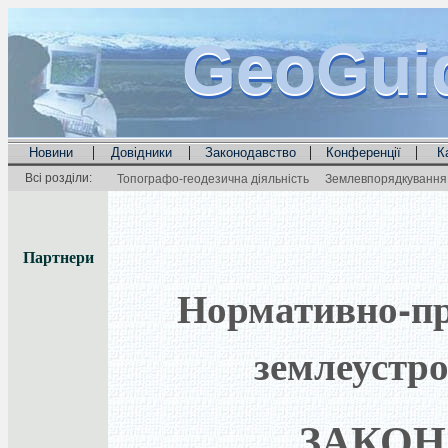
GeoGui
GeoGui
GeoGui
|
|
|
|
Новини
Довідники
Законодавство
Конференції
К
Всі розділи:
Топографо-геодезична діяльність
Землевпорядкування 
Партнери
Нормативно-пра
землеустро
ЗАКОН