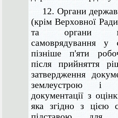
12. Органи державн
(крім Верховної Ради
та органи міс
самоврядування у 
пізніше п'яти робо
після прийняття рі
затвердження докуме
землеустрою і те
документації з оцінк
яка згідно з цією 
підставою для в