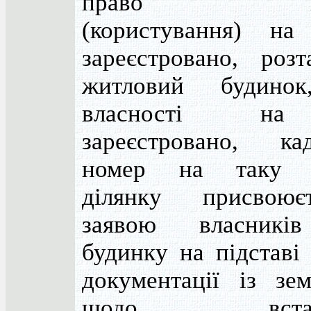
право влас
(користування) н
зареєстровано, роз
житловий будинок
власності н
зареєстровано, кад
номер на таку з
ділянку присвоює
заявою власників
будинку на підставі 
документації із зе
щодо встано