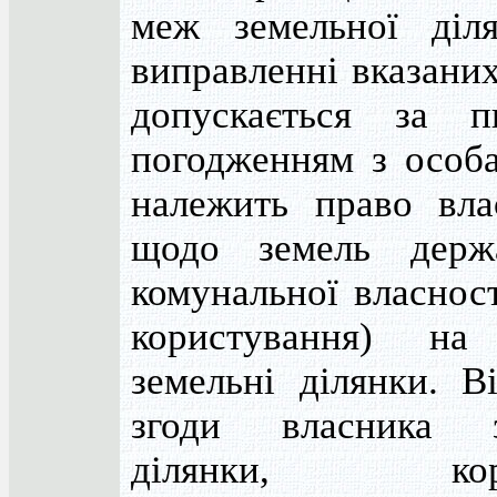
меж земельної діл
виправленні вказани
допускається за п
погодженням з особ
належить право вла
щодо земель держ
комунальної власност
користування) на
земельні ділянки. Ві
згоди власника з
ділянки, кори