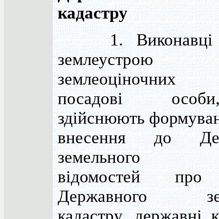
кадастру
1. Виконавці р
землеустр
землеоціночних
посадові особ
здійснюють формуван
внесення до Дер
земельного ка
відомостей про 
Державного зем
кадастру, державні к