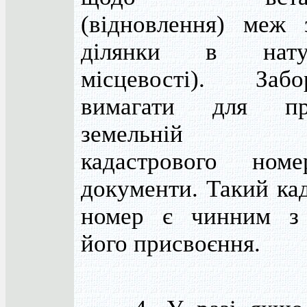
(відновлення) меж 
ділянки в нат
місцевості). Забор
вимагати для при
земельній д
кадастрового ном
документи. Такий ка
номер є чинним з
його присвоєння.