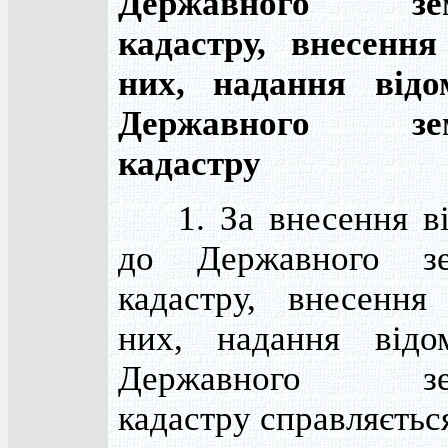
Державного зем
кадастру, внесення
них, надання відо
Державного зем
кадастру
1. За внесення ві
до Державного зе
кадастру, внесення
них, надання відо
Державного зем
кадастру справляється