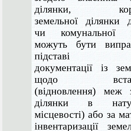
ділянки, кори
земельної ділянки 
чи комунальної в
можуть бути випра
підставі тех
документації із зе
щодо встано
(відновлення) меж 
ділянки в нат
місцевості) або за м
інвентаризації земе