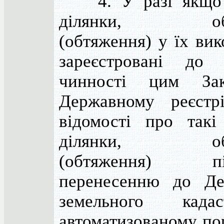
4. У разі якщо з
ділянки, обм
(обтяження) у їх вик
зареєстровані до 
чинності цим За
Державному реєстрі
відомості про такі
ділянки, обм
(обтяження) під
перенесенню до Де
земельного кад
автоматизованому пор