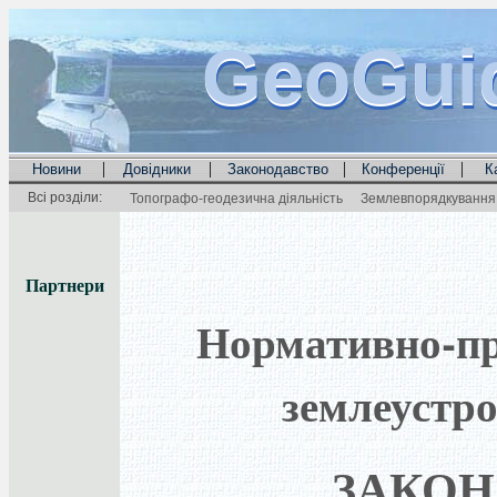
GeoGui
GeoGui
GeoGui
|
|
|
|
Новини
Довідники
Законодавство
Конференції
К
Всі розділи:
Топографо-геодезична діяльність
Землевпорядкування 
Партнери
Нормативно-пра
землеустро
ЗАКОН