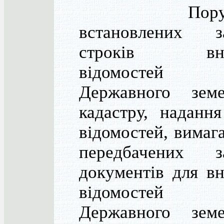
Поруше
встановлених з
строків вне
відомосте
Державного земе
кадастру, наданн
відомостей, вимаг
передбачених з
документів для в
відомосте
Державного земе