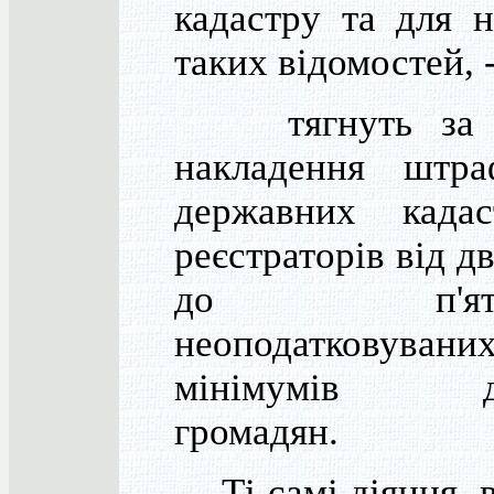
кадастру та для 
таких відомостей, 
тягнуть за 
накладення штр
державних кадас
реєстраторів від д
до п'ятде
неоподатковувани
мінімумів до
громадян.
Ті самі діяння, 