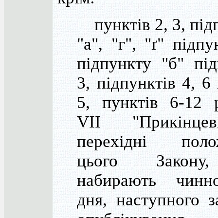
пунктів 2, 3, під
"а", "г", "ґ" підпу
підпункту "б" пі
3, підпунктів 4, 6
5, пунктів 6-12 
VII "Прикінце
перехідні поло
цього Закону
набирають чинн
дня, наступного 