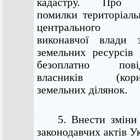
кадастру. Про в
помилки територіаль
центрального 
виконавчої влади 
земельних ресурсів
безоплатно повід
власників (корис
земельних ділянок.
5. Внести зміни 
законодавчих актів У