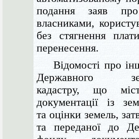
подання заяв пр
власниками, користу
без стягнення плат
перенесення.
Відомості про інші
Державного зем
кадастру, що міс
документації із зе
та оцінки земель, за
та переданої до Де