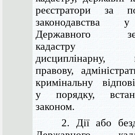
реєстратори за п
законодавства 
Державного зем
кадастру н
дисциплінарну, ц
правову, адміністра
кримінальну відпові
у порядку, встан
законом.
2. Дії або безді
Державного кадас