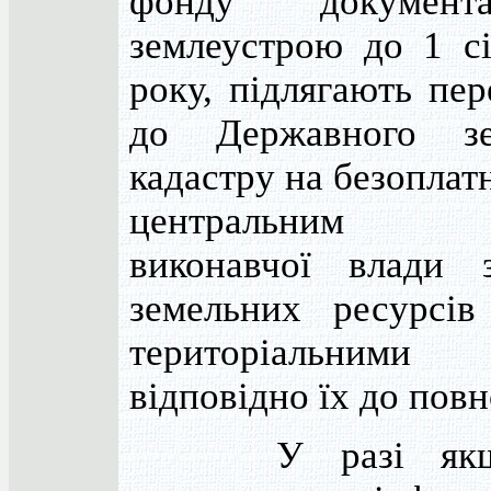
фонду документ
землеустрою до 1 с
року, підлягають пе
до Державного зе
кадастру на безоплат
центральним о
виконавчої влади 
земельних ресурсів
територіальними 
відповідно їх до пов
У разі якщо