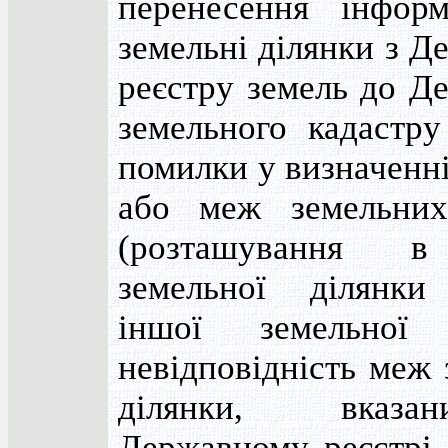
перенесення інформ
земельні ділянки з Д
реєстру земель до Д
земельного кадастру
помилки у визначенні
або меж земельних
(розташування 
земельної ділянки
іншої земельної 
невідповідність меж 
ділянки, вказ
Державному реєстрі з