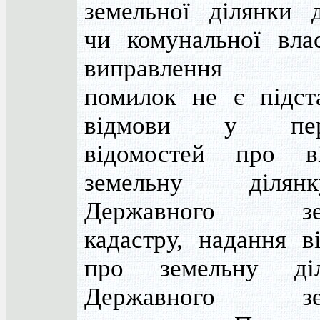
земельної ділянки 
чи комунальної вла
виправлення в
помилок не є підст
відмови у пере
відомостей про ві
земельну діля
Державного зем
кадастру, надання в
про земельну ді
Державного зем