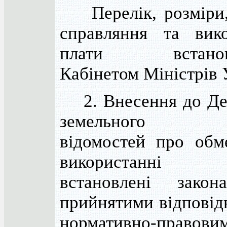
Перелік, розміри,
справляння та вико
плати встанов
Кабінетом Міністрів 
2. Внесення до Де
земельного ка
відомостей про обм
використанні 
встановлені зако
прийнятими відповід
нормативно-правови