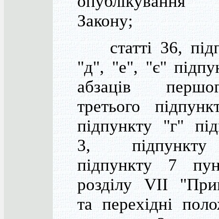
опублікування
Закону;
статті 36, підп
"д", "е", "є" підпу
абзаців перш
третього підпунк
підпункту "г" пі
3, підпункт
підпункту 7 пу
розділу VII "При
та перехідні пол