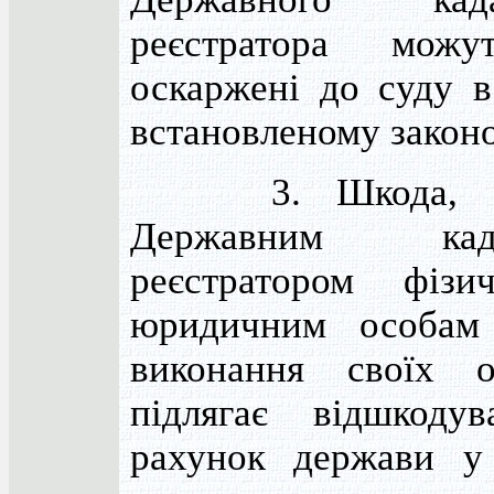
реєстратора можу
оскаржені до суду в
встановленому закон
3. Шкода, зап
Державним када
реєстратором фіз
юридичним особам
виконання своїх об
підлягає відшкоду
рахунок держави у 