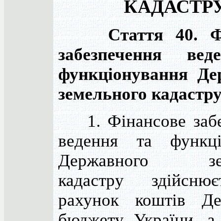
КАДАСТР
Стаття 40. Ф
забезпечення вед
функціонування Де
земельного кадастр
1. Фінансове забе
ведення та функці
Державного зем
кадастру здійсню
рахунок коштів Де
бюджету України, а