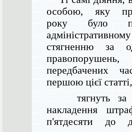
особою, яку пр
року було пі
адміністративному
стягненню за 
правопорушень,
передбачених ча
першою цієї статті,
тягнуть за 
накладення штра
п'ятдесяти до д