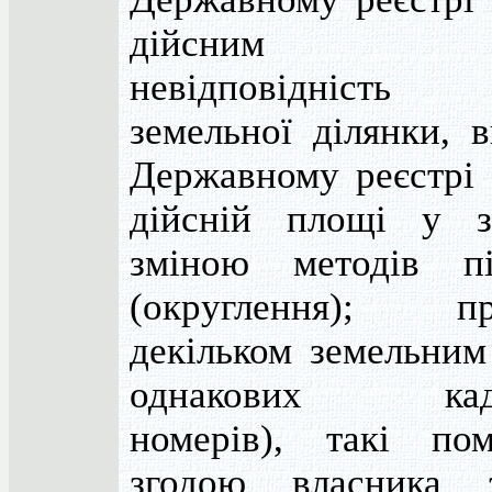
дійсним м
невідповідніст
земельної ділянки, в
Державному реєстрі з
дійсній площі у зв
зміною методів пі
(округлення); пр
декільком земельним
однакових када
номерів), такі по
згодою власника з