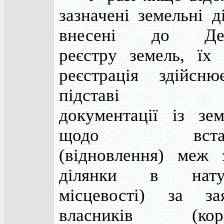
зазначені земельні д
внесені до Дер
реєстру земель, їх
реєстрація здійсню
підставі тех
документації із зе
щодо встано
(відновлення) меж 
ділянки в нат
місцевості) за з
власників (корис