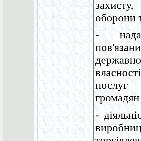
захист
оборони 
- нада
пов'язан
держав
власно
послуг
громадян
- діяльні
виробниц
торгівле