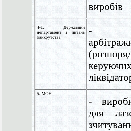
виробів
4-1. Державний
- ді
департамент з питань
банкрутства
арбітра
(розпоря
керуюч
ліквідато
5. МОН
- вироб
для лаз
зчитуван