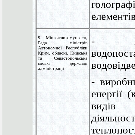
голограф
елементі
9. Мінжитлокомунгосп,
- цент
Рада міністрів
Автономної Республіки
водопо
Крим, обласні, Київська
та Севастопольська
водовідв
міські державні
адміністрації
- виробн
енергії 
видів г
діяльн
теплопос