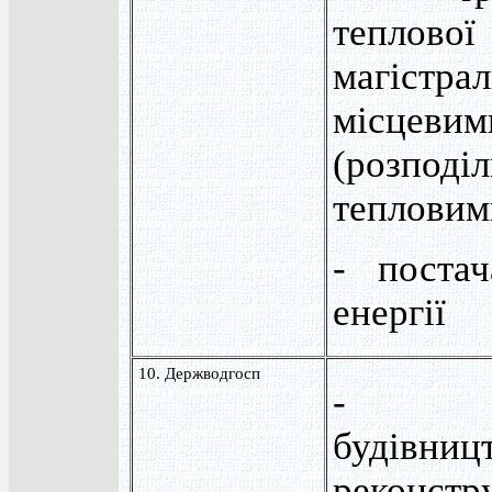
теплов
магіст
місцевим
(розподі
тепловим
- постач
енергії
10. Держводгосп
- про
будівни
реконстр