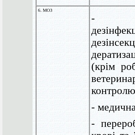
6. МОЗ
- пр
дезінфек
дезінсекц
дератиз
(крім ро
ветерина
контролю
- медичн
- переро