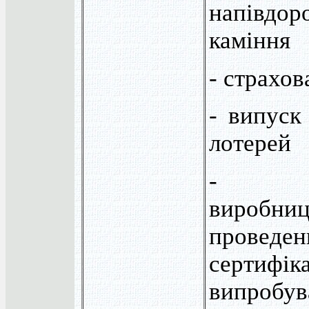
напівдор
каміння
- страхов
- випуск
лотерей
- роз
вироб
проведен
сертифік
випробув