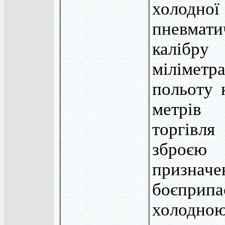
холод
пневма
калібр
міліметр
польоту 
метрів
торгівля
зброєю 
призн
боєприп
холодн