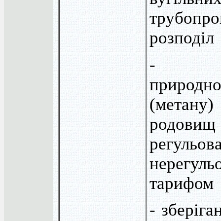
трубопр
розподіл
- по
природно
(метан
род
регул
нерегуль
тарифом
- зберіг