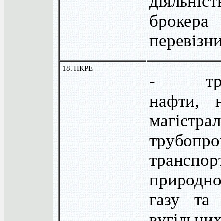
діяльн
брокер
перевізн
18. НКРЕ
- тран
нафти, н
магістра
трубопро
транспор
природно
газу та 
вугіль