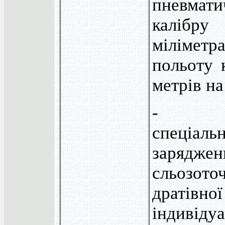
пневмат
калібр
міліметр
польоту 
метрів на
- вир
спеціал
заряджен
сльозо
драті
індивіду