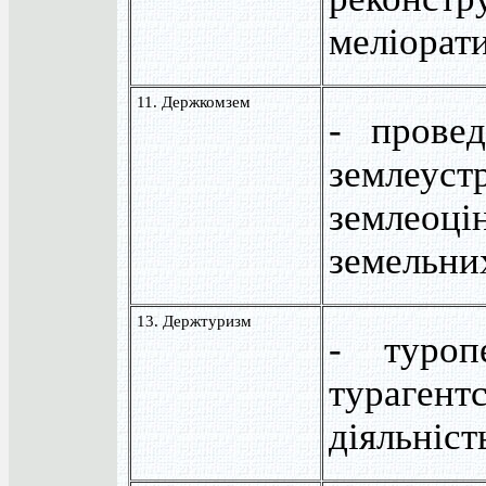
меліорат
11. Держкомзем
- провед
землеуст
землеоці
земельни
13. Держтуризм
- туроп
турагент
діяльніст