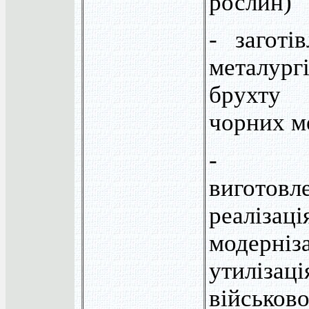
рослин)
- заготі
металург
брухту 
чорних м
- роз
виготовл
реаліза
модер
утилізац
військо