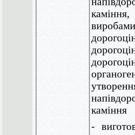
напівдор
камінн
вир
дорогоці
дорогоці
дорогоці
органоге
утворенн
напівдор
каміння
- вигото