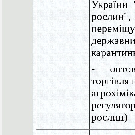
України 
росл
переміщ
державн
карантин
- оптов
торгівля
агрохімі
регуля
рослин)