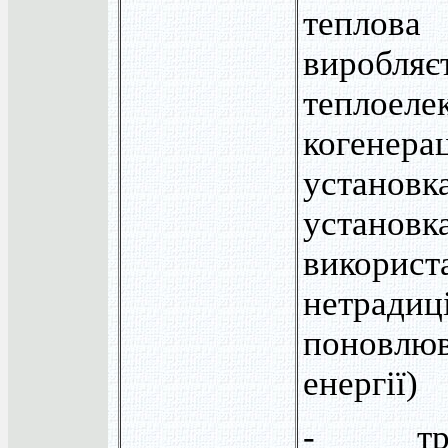
тепло
вироб
теплоеле
когенера
устан
уста
використ
нетрад
поновлю
енергії)
- тран