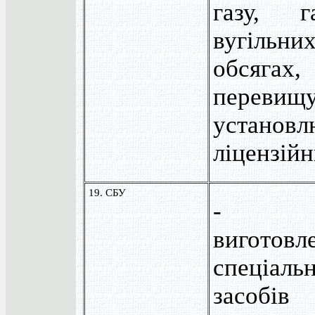
газу, г
вугільн
обся
перевищ
установл
ліцензій
19. СБУ
- роз
виготовл
спеціаль
засобі