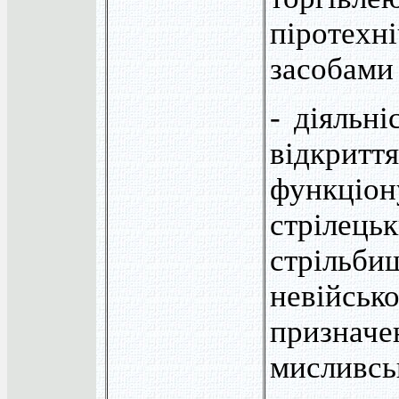
піротехн
засобами
- діяльні
відкр
функціон
стріле
стрільби
невійськ
призначе
мисливсь