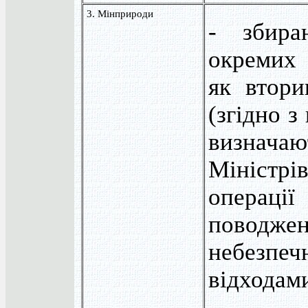
3. Мінприроди
- збиран
окремих 
як втори
(згідно з
визначаю
Міністр
операц
пово
небезпеч
відходам