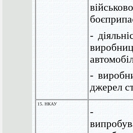
військ
боєприпас
- діяльні
виробни
автомобіл
- виробн
джерел с
15. НКАУ
- роз
випробув