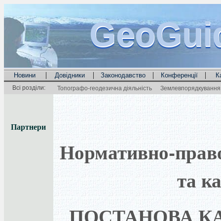
GeoGui
GeoGui
GeoGui
|
|
|
|
Новини
Довідники
Законодавство
Конференції
К
Всі розділи:
Топографо-геодезична діяльність
Землевпорядкування 
Партнери
Нормативно-правов
та к
ПОСТАНОВА КА