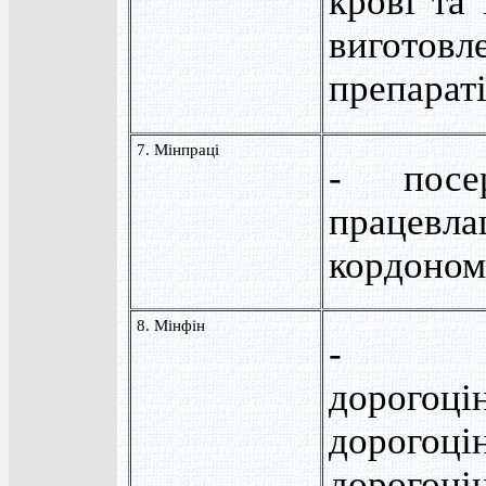
крові та 
вигото
препарат
7. Мінпраці
- посе
працевл
кордоном
8. Мінфін
- вир
дорогоці
дорогоці
дорогоці