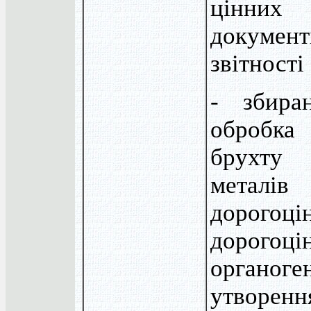
цінни
докуме
звітності
- збира
обробк
брухту 
мет
дорогоці
дорогоці
органоге
утворенн