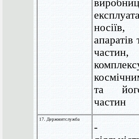
виробниц
експлуа
носіїв
апаратів 
частин
комплек
космічн
та йог
частин
17. Держмитслужба
- пос