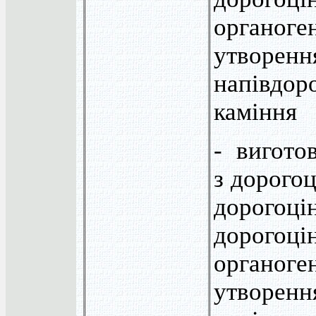
органоге
утворенн
напівдор
каміння
- вигото
з дорогоц
дорогоці
дорогоці
органоге
утворенн