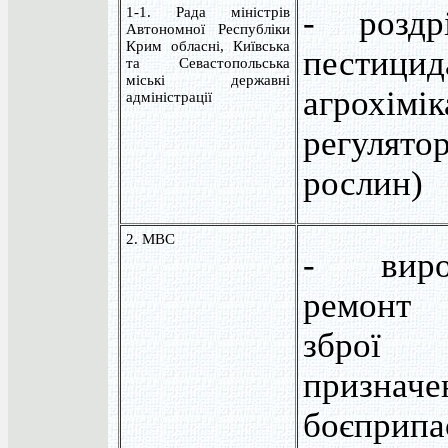
1-1. Рада міністрів
- роздр
Автономної Республіки
Крим обласні, Київська
пести
та Севастопольська
міські державні
агрохімі
адміністрації
регулят
рослин)
2. МВС
- виро
ремонт 
зброї н
призн
боєприп