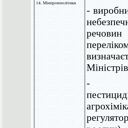
14. Мінпромполітики
- виробн
небезпе
речови
перел
визначає
Міністрів
- вир
пести
агрохімі
регуля