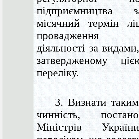
підприємництва 
місячний термін лі
провадження го
діяльності за видами
затвердженому ці
переліку.
3. Визнати такими
чинність, постан
Міністрів Украї