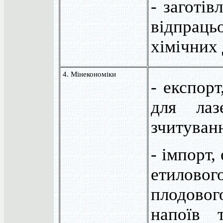
- заготів
відпраць
хімічних
4. Мінекономіки
- експорт
для лаз
зчитуван
- імпорт,
етиловог
плодовог
напоїв 