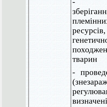
- вир
зберіган
племінни
ресурсі
генетичн
походжен
тварин
- провед
(знезара
регул
визнач