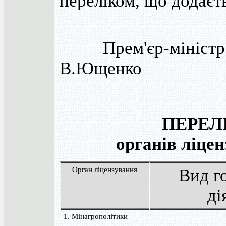
переліком, що додаєт
Прем'єр-мініс
В.Ющенко
ПЕРЕЛ
органів ліце
Орган ліцензування
Вид го
ді
1. Мінагрополітики