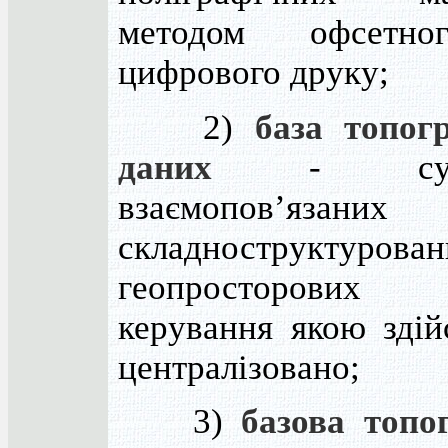
методом офсетн
цифрового друку;
2)
база топог
даних
- сукуп
взаємопов’язаних
складноструктурован
геопросторових
керування якою здій
централізовано;
3)
базова топо