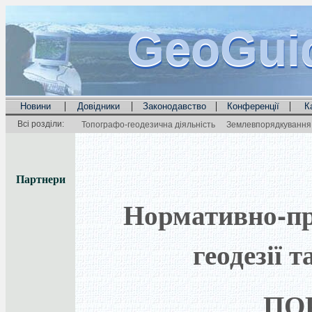
GeoGui
GeoGui
GeoGui
|
|
|
|
Новини
Довідники
Законодавство
Конференції
К
Всі розділи:
Топографо-геодезична діяльність
Землевпорядкування 
Партнери
Нормативно-пра
геодезії 
ПО