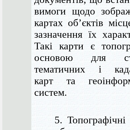
вимоги щодо зобра
картах об’єктів місц
зазначення їх харак
Такі карти є топог
основою для ст
тематичних і када
карт та геоінформ
систем.
5. Топографічні к