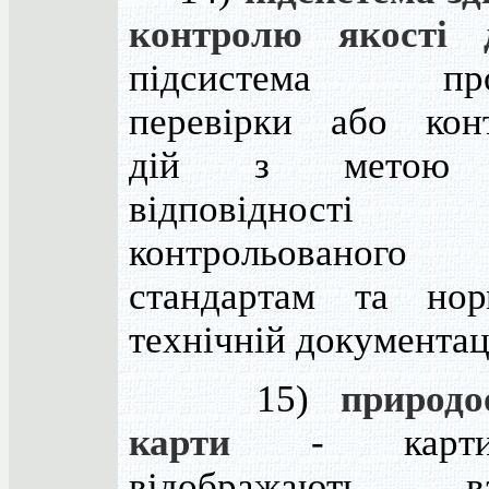
контролю якості 
підсистема про
перевірки або кон
дій з метою 
відповідності
контрольованого 
стандартам та нор
технічній документаці
15)
природо
карти
- карти
відображають вз