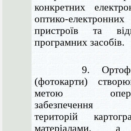
конкретних електр
оптико-електронних
пристроїв та відп
програмних засобів.
9. Ортофото
(фотокарти) створ
метою операт
забезпечення о
територій картогр
матеріалами, а