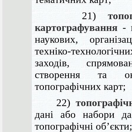
21)
топо
картографування
- 
наукових, організа
техніко-технологічни
заходів, спрямов
створення та он
топографічних карт;
22)
топографічн
дані або набори д
топографічні об’єкти