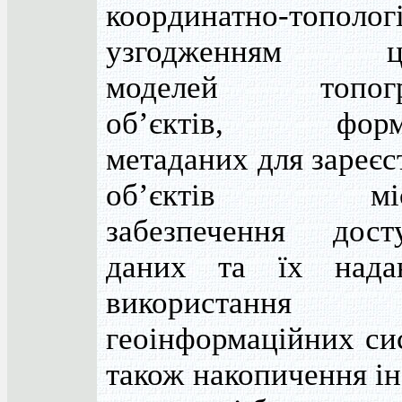
координатно-тополог
узгодженням ци
моделей топогр
об’єктів, форм
метаданих для зареє
об’єктів місце
забезпечення дос
даних та їх нада
використа
геоінформаційних си
також накопичення і