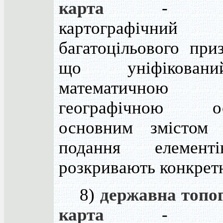
карта
- цілі
картографічни
багатоцільового при
що уніфікова
математичн
географічною ос
основним змістом 
подання елемен
розкривають конкрет
8)
державна топо
карта
- цілі