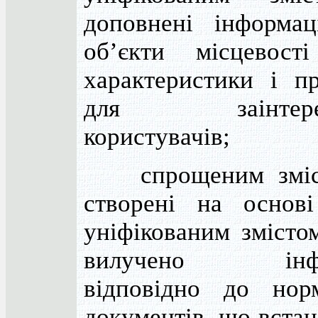
доповнені інформа
об’єкти місцевост
характеристики і пр
для заінтерес
користувачів;
спрощеним зміс
створені на основ
уніфікованим змісто
вилучено інфо
відповідно до нор
документів, що вста