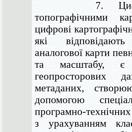
7. Цифро
топографічними ка
цифрові картографічн
які відповідають
аналогової карти пев
та масштабу, є
геопросторових д
метаданих, створю
допомогою спеціал
програмно-технічних
з урахуванням клас