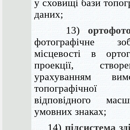
у сховищі бази топо
даних;
13)
ортофот
фотографічне зоб
місцевості в ортог
проекції, ство
урахуванням ви
топографічної
відповідного мас
умовних знаках;
14)
підсистема зд