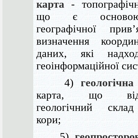
карта
- топографічн
що є осново
географічної прив
визначення коорди
даних, які надхо
геоінформаційної сис
4)
геологічна
карта, що відо
геологічний склад
кори;
5)
геопросторо