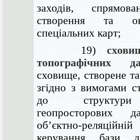
заходів, спрямов
створення та он
спеціальних карт;
19)
схови
топографічних д
сховище, створене т
згідно з вимогами с
до структур
геопросторових 
об’єктно-реляційній
керування бази 