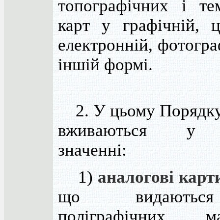
топографічних і те
карт у графічній, ц
електронній, фотогра
іншій формі.
2. У цьому Порядку
вживаються у 
значенні:
1)
аналогові карт
що видають
поліграфічних мат