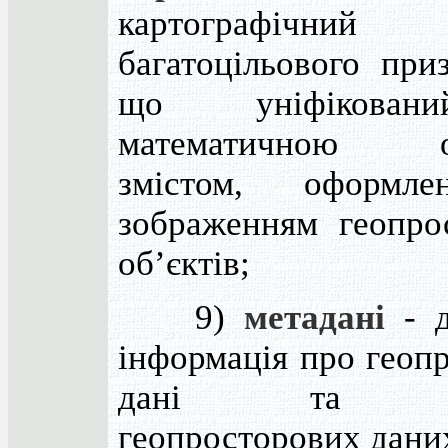
картографічни
багатоцільового при
що уніфікова
математичною о
змістом, оформл
зображенням геопро
об’єктів;
9)
метадані
- д
інформація про геоп
дані та се
геопросторових дани