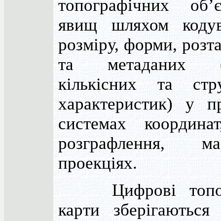
топографічних об’
явищ шляхом кодув
розміру, форми, роз
та метаданих (я
кількісних та стр
характеристик) у п
системах координат
розграфлення, мас
проекціях.
Цифрові топогр
карти зберігаються