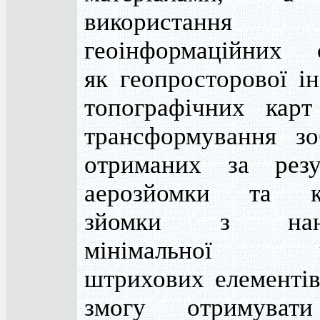
використа
геоінформаційних 
як геопросторової і
топографічних кар
трансформування зо
отриманих за резу
аерозйомки та ко
зйомки з нане
мінімальної кі
штрихових елементів
змогу отримуват