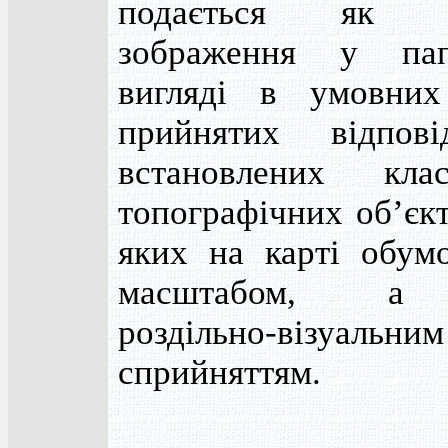
подається як г
зображення у пап
вигляді в умовних
прийнятих відпов
встановлених клас
топографічних об’єкт
яких на карті обумо
масштабом, а
роздільно-візуальним
сприйняттям.