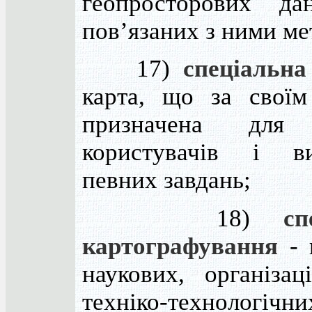
геопросторових да
пов’язаних з ними ме
17)
спеціальна
карта, що за своїм
призначена для
користувачів і ви
певних завдань;
18)
сп
картографування
- 
наукових, організац
техніко-технологічни