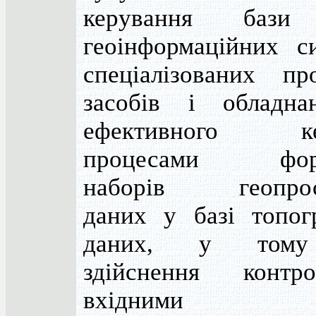
керування бази
геоінформаційних с
спеціалізованих пр
засобів і обладна
ефективного ке
процесами форм
наборів геопрос
даних у базі топог
даних, у тому
здійснення конт
вхідними да