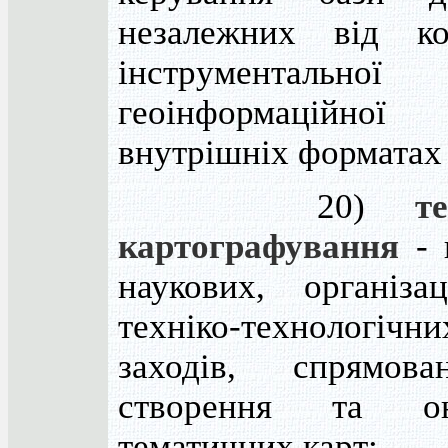
незалежних від ко
інструментальної
геоінформаційної 
внутрішніх форматах
20)
т
картографування
- 
наукових, організа
техніко-технологічни
заходів, спрямов
створення та он
тематичних карт;