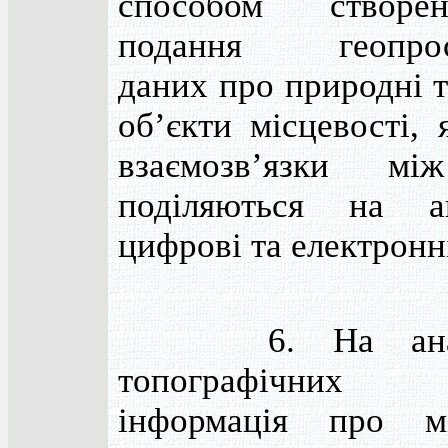
способом створ
подання геопрос
даних про природні 
об’єкти місцевості,
взаємозв’язки м
поділяються на ан
цифрові та електронн
6. На анало
топографічних 
інформація про мі