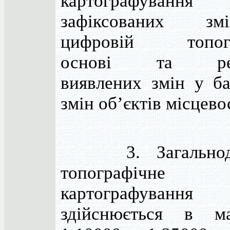
картографування
зафіксованих з
цифровій топогр
основі та реєс
виявлених змін у ба
змін об’єктів місцевос
3. Загальноде
топографічне
картографування
здійснюється в ма