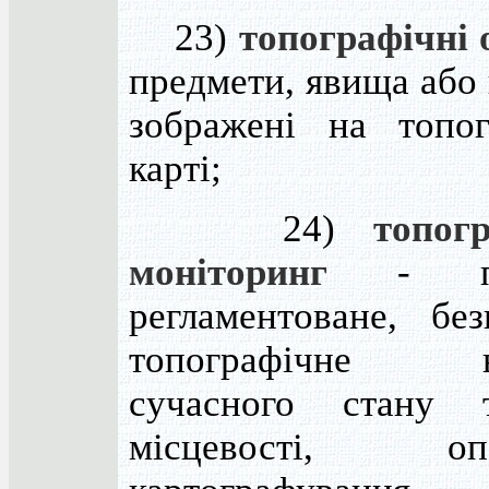
23)
топографічні 
предмети, явища або
зображені на топог
карті;
24)
топог
моніторинг
- пос
регламентоване, без
топографічне в
сучасного стану 
місцевості, опе