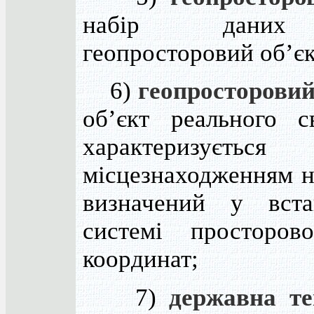
набір дани
геопросторовий об’єк
6)
геопросторовий
об’єкт реального с
характеризується
місцезнаходженням н
визначений у вста
системі просторово
координат;
7)
державна т