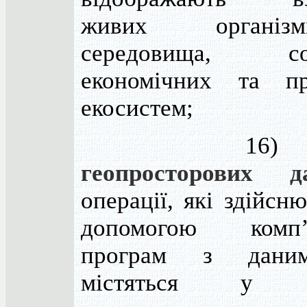
живих органі
середовища, соц
економічних та пр
екосистем;
16
геопросторових д
операції, які здійсн
допомогою комп’
програм з дани
містяться у н