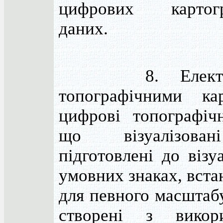
цифрових картогр
даних.
8. Електро
топографічними ка
цифрові топографічн
що візуалізова
підготовлені до візуа
умовних знаках, вст
для певного масштабу
створені з викори