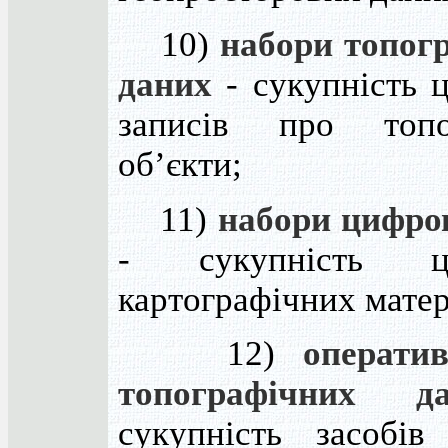
10)
набори топог
даних
- сукупність 
записів про топог
об’єкти;
11)
набори цифро
- сукупність ц
картографічних матер
12)
операти
топографічних д
сукупність засобів