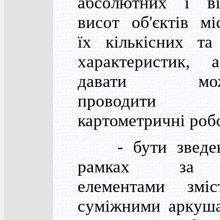
абсолютних і ві
висот об'єктів мі
їх кількісних та
характеристик, 
давати можл
проводити
картометричні роб
- бути зведен
рамках за 
елементами змі
суміжними аркуш