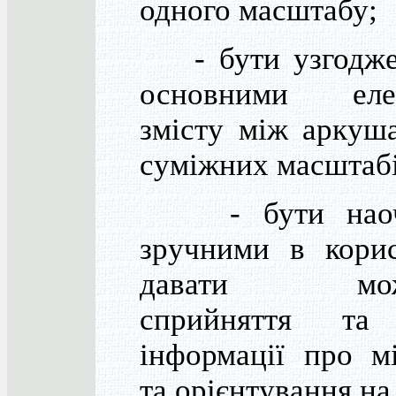
одного масштабу;
- бути узгодже
основними еле
змісту між аркуш
суміжних масштабі
- бути наоч
зручними в корис
давати можл
сприйняття та
інформації про мі
та орієнтування на 