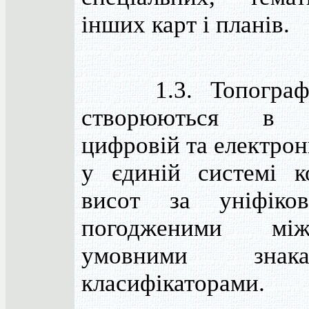
інших карт і планів.
1.3. Топографіч
створюються в г
цифровій та електро
у єдиній системі к
висот за уніфіко
погодженими м
умовними зна
класифікаторами.