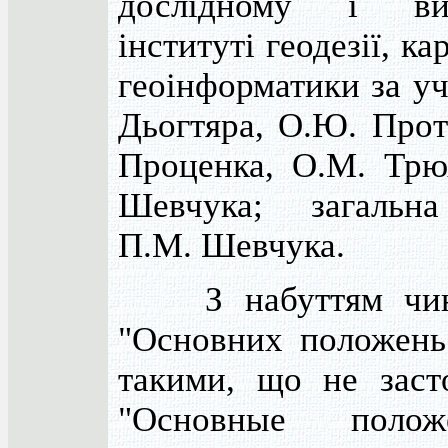
дослідному і ви
інституті геодезії, ка
геоінформатики за у
Дьогтяра, О.Ю. Прот
Проценка, О.М. Трю
Шевчука; загальна
П.М. Шевчука.
З набуттям чинн
"Основних положень
такими, що не заст
"Основные поло