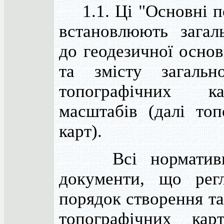
1.1. Ці "Основні п
встановлюють загал
до геодезичної основ
та змісту загальн
топографічних к
масштабів (далі топ
карт).
Всі нормативно-
документи, що рег
порядок створення т
топографічних кар