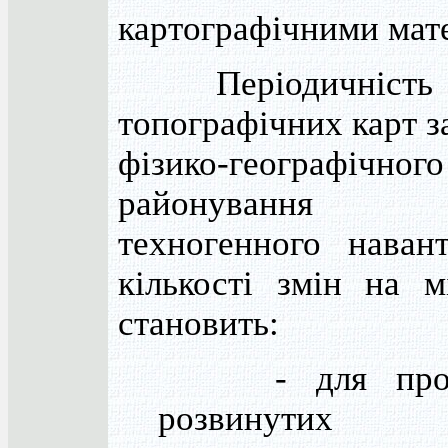
картографічними мат
Періодичність о
топографічних карт з
фізико-географічного
районування те
техногенного наван
кількості змін на м
становить:
- для проми
розвинутих