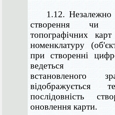
1.12. Незалежно в
створення чи о
топографічних кар
номенклатуру (об'єк
при створенні цифр
ведеться фо
встановленого з
відображується те
послідовність ств
оновлення карти.