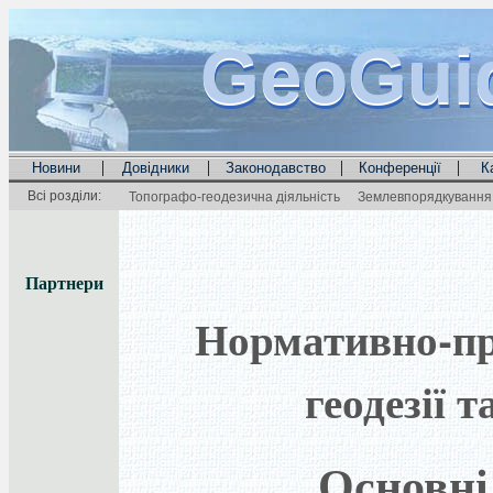
GeoGui
GeoGui
GeoGui
|
|
|
|
Новини
Довідники
Законодавство
Конференції
К
Всі розділи:
Топографо-геодезична діяльність
Землевпорядкування 
Партнери
Нормативно-пра
геодезії 
Основні