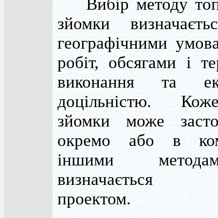
Вибір методу топо
зйомки визначаєть
географічними умов
робіт, обсягами і т
виконання та ек
доцільністю. Ко
зйомки може засто
окремо або в ком
іншими метод
визначається т
проектом.