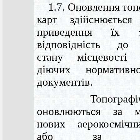
1.7. Оновлення топ
карт здійснюєтьс
приведення їх 
відповідність до 
стану місцевості
діючих нормативно
документів.
Топографічн
оновлюються за ма
нових аерокосмічн
або за суч