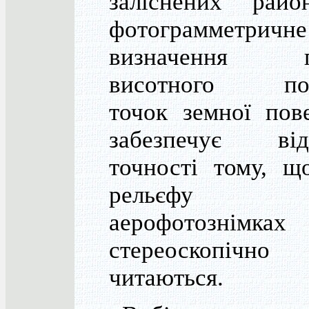
заліснених райо
фотограмметричне
визначення пл
висотного пол
точок земної пов
забезпечує відп
точності тому, 
рельєф
аерофотознімках
стереоскопі
читаються.