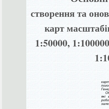
створення та оно
карт масштабів
1:50000, 1:100000
1:1
карт
пог
Гене
Обов
які
робо
зале