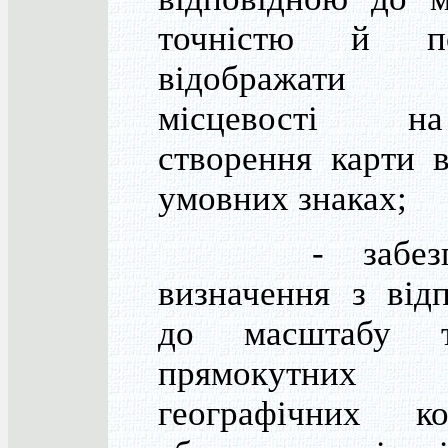
точністю й по
відображати
місцевості 
створення карти 
умовних знаках;
- забезпеч
визначення з від
до масштабу т
прямокутн
географічних ко