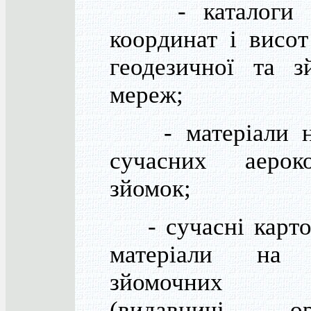
- каталоги (с
координат і висот
геодезичної та з
мереж;
- матеріали н
сучасних аероко
зйомок;
- сучасні карто
матеріали на 
зйомочних 
(видавничі ори