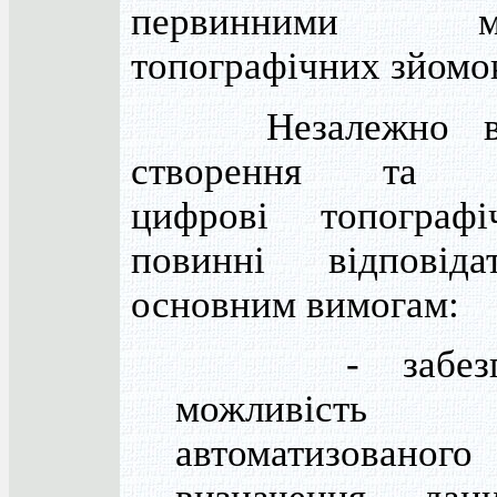
первинними мат
топографічних зйомо
Незалежно від
створення та он
цифрові топографі
повинні відповід
основним вимогам:
- забезпеч
можливість
автоматизованого