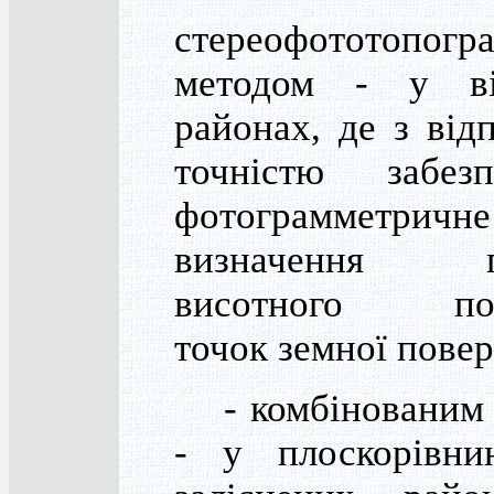
стереофототопогр
методом - у ві
районах, де з від
точністю забезп
фотограмметричне
визначення пл
висотного пол
точок земної повер
- комбінованим 
- у плоскорівни