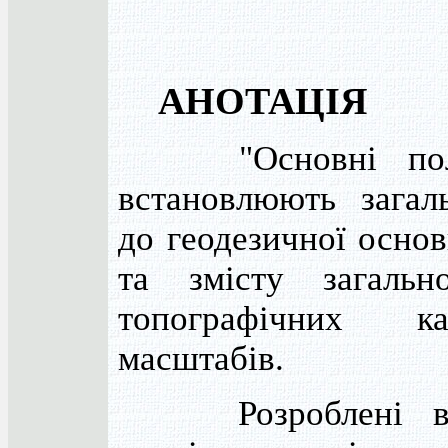
АНОТАЦІЯ
"Основні поло
встановлюють загал
до геодезичної основ
та змісту загальн
топографічних к
масштабів.
Розроблені в 