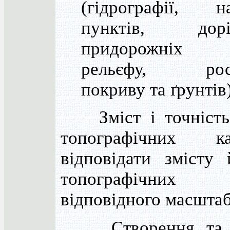
(гідрографії, н
пунктів, до
придорожніх с
рельєфу, росл
покриву та ґрунтів)
Зміст і точність
топографічних 
відповідати змісту 
топографічн
відповідного масштаб
Створення та о