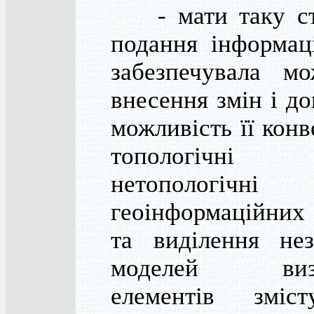
- мати таку ст
подання інформаці
забезпечувала мо
внесення змін і д
можливість її конв
топологічн
нетопологічні 
геоінформаційни
та виділення не
моделей визн
елементів зміс