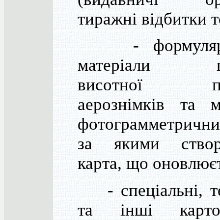
тиражні відбитки 
- формуляри
матеріали пл
висотної при
аерознімків та м
фотограмметрични
за якими створ
карта, що оновлює
- спеціальні, т
та інші картог