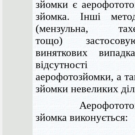
зйомки є аерофотото
зйомка. Інші мето
(мензульна, тахе
тощо) застосов
виняткових випадк
відсутності ма
аерофотозйомки, а та
зйомки невеликих діл
Аерофототопог
зйомка виконується: