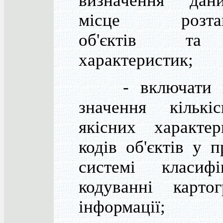
визначення да
місце розташ
об'єктів та
характеристик;
- включати ц
значення кількі
якісних характе
кодів об'єктів у 
системі класифі
кодуванні картог
інформації;