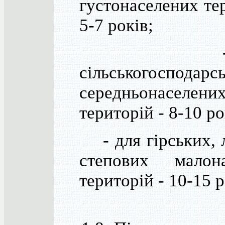
густонаселених те
5-7 років;
- д
сільськогосподарс
середньонаселени
територій - 8-10 ро
- для гірських, л
степових малона
територій - 10-15 р