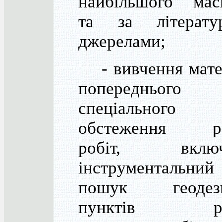
найбільшого мас
та за літерату
джерелами;
- вивчення матер
попереднього
спеціального
обстеження ра
робіт, включ
інструментальний
пошук геодези
пунктів ра