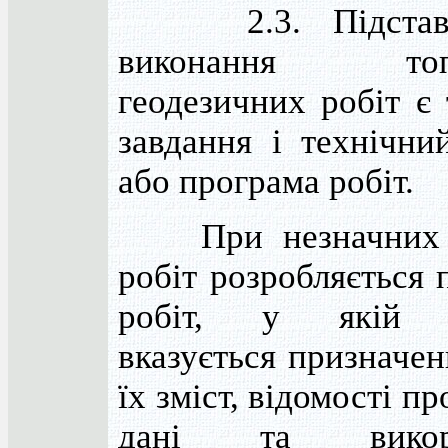
2.3. Підстав
виконання топо
геодезичних робіт є 
завдання і технічни
або програма робіт.
При незначних о
робіт розробляється 
робіт, у якій к
вказується призначен
їх зміст, відомості пр
дані та викори