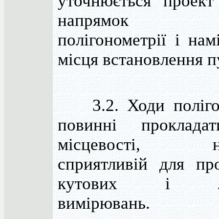
уточнюється проект
напрямок х
полігонометрії і нам
місця встановлення п
3.2. Ходи полігон
повинні проклада
місцевості, на
сприятливій для пр
кутових і лі
вимірювань.