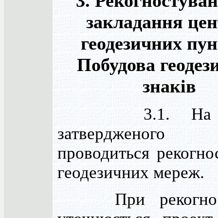
3. Рекогностуван
закладання цен
геодезичних пун
Побудова геодез
знаків
3.1. На ос
затвердженого п
проводиться рекогно
геодезичних мереж.
При рекогност