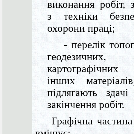
виконання робіт, 
з техніки безп
охорони праці;
- перелік топог
геодезичних,
картографічни
інших матеріалі
підлягають здачі
закінчення робіт.
Графічна частина 
вміщує: