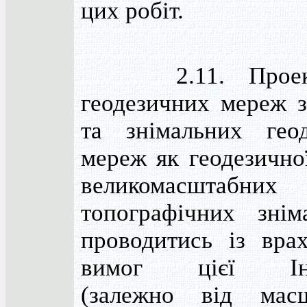
цих робіт.
2.11. Проект
геодезичних мереж 
та знімальних гео
мереж як геодезично
великомасштабних
топографічних зні
проводитись із вра
вимог цієї Інст
(залежно від мас