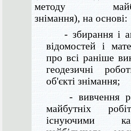
методу майбу
знімання), на основі:
- збирання і ан
відомостей і мате
про всі раніше ви
геодезичні робо
об'єкті знімання;
- вивчення ра
майбутніх роб
існуючими кар