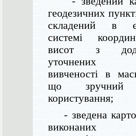
- зведений ка
геодезичних пункт
складений в є
системі коорди
висот з дода
уточнених 
вивченості в мас
що зручний
користування;
- зведена карто
виконаних