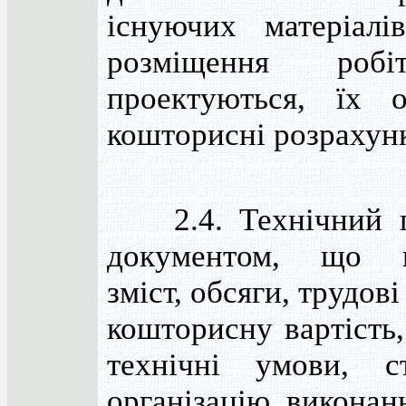
існуючих матеріалі
розміщення роб
проектуються, їх 
кошторисні розрахун
2.4. Технічний п
документом, що в
зміст, обсяги, трудові
кошторисну вартість,
технічні умови, с
організацію виконанн