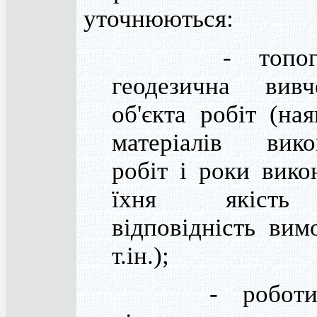
уточнюються:
- топогра
геодезична вивче
об'єкта робіт (ная
матеріалів вико
робіт і роки вико
їхня якіст
відповідність вим
т.ін.);
- роботи,