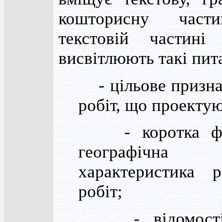
кошторисну част
текстовій частині
висвітлюють такі пит
- цільове призна
робіт, що проектую
- коротка фіз
географічна
характеристика р
робіт;
- відомості