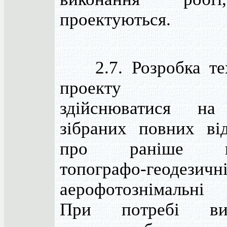
проектуються.
2.7. Розробка тех
проекту по
здійснюватися на
зібраних повних ві
про раніше ви
топографо-геоде
аерофотознімальні
При потребі вик