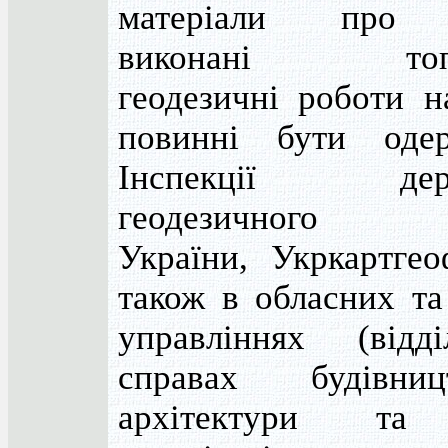
матеріали про 
виконані топо
геодезичні роботи на
повинні бути оде
Інспекції держ
геодезичного н
України, Укркартгео
також в обласних та
управліннях (відд
справах будівни
архітектури та