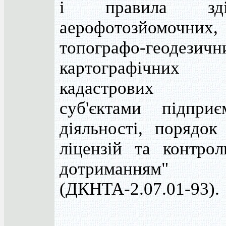
і правила здій
аерофотозйомочних,
топографо-геодезичн
картографічних 
кадастрових 
суб'єктами підприє
діяльності, порядок
ліцензій та контро
дотриманням"
(ДКНТА-2.07.01-93).