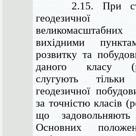
2.15. При ств
геодезичної 
великомасштабних 
вихідними пункт
розвитку та побудо
даного класу (р
слугують тільки
геодезичної побудо
за точністю класів (р
що задовольняють
Основних положе