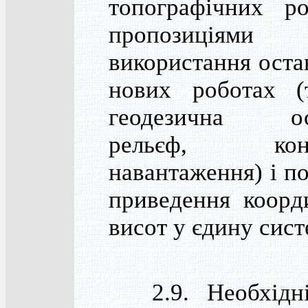
топографічних ро
пропозиціями 
використання оста
нових роботах (т
геодезична ос
рельєф, конт
навантаження) і п
приведення коорд
висот у єдину сист
2.9. Необхідні 