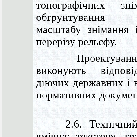
топографічних зн
обгрунтування 
масштабу знімання 
перерізу рельєфу.
Проектування
виконують відпов
діючих державних і 
нормативних докумен
2.6. Технічний 
вміщує текстову, гр