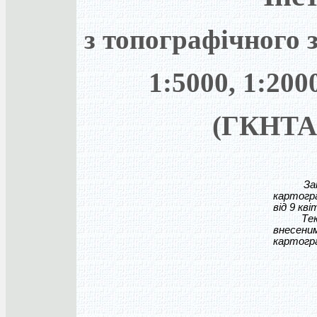
з топографічного 
1:5000, 1:200
(ГКНТА-
Затверд
картогра
від 9 кві
Текст в
внесени
картогра