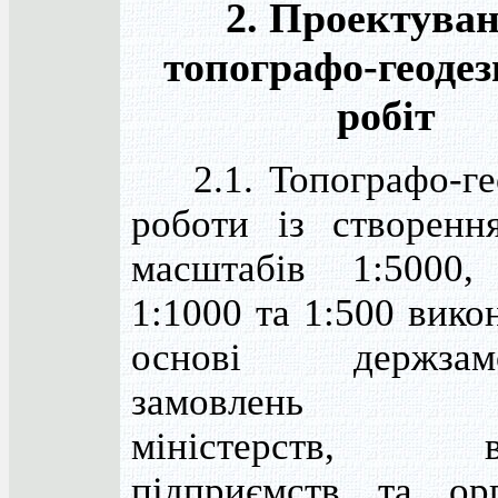
2. Проектува
топографо-геоде
робіт
2.1. Топографо-ге
роботи із створенн
масштабів 1:5000,
1:1000 та 1:500 вико
основі держзамо
замовлень ок
міністерств, ві
підприємств та орг