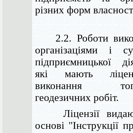
різних форм власност
2.2. Роботи вико
організаціями і су
підприємницької дія
які мають ліцен
виконання топо
геодезичних робіт.
Ліцензії видают
основі "Інструкції п