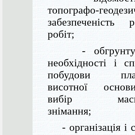
топографо-геодези
забезпеченість р
робіт;
- обгрунтув
необхідності і с
побудови план
висотної осно
вибір масш
знімання;
- організація і 