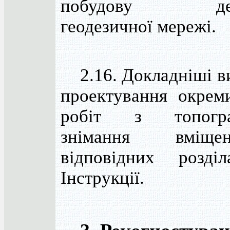
побудову дер
геодезичної мережі.
2.16. Докладніші в
проектування окрем
робіт з топогра
знімання вмі
відповідних розді
Інструкції.