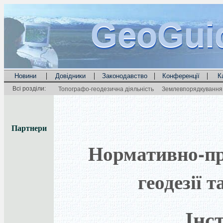
GeoGui
GeoGui
GeoGui
|
|
|
|
Новини
Довідники
Законодавство
Конференції
К
Всі розділи:
Топографо-геодезична діяльність
Землевпорядкування 
Партнери
Нормативно-пра
геодезії 
Інс