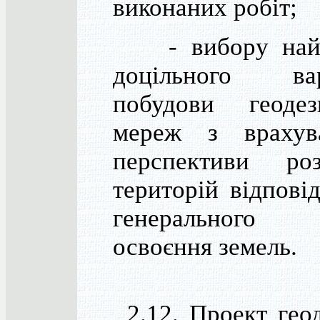
виконаних робіт;
- вибору найб
доцільного вар
побудови геодез
мереж з врахув
перспективи роз
територій відпові
генерального 
освоєння земель.
2.12. Проект геод