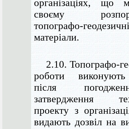
організаціях, що 
своєму розпоря
топографо-геодезичн
матеріали.
2.10. Топографо-ге
роботи виконують
після погодж
затвердження тех
проекту з організац
видають дозвіл на в