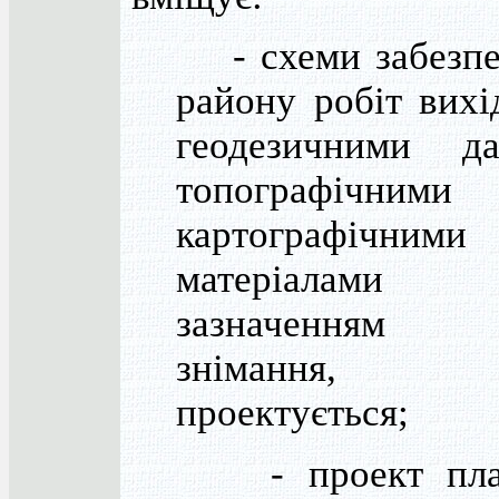
- схеми забезпе
району робіт вих
геодезичними да
топографічни
картографічними
матеріала
зазначенням
знімання,
проектується;
- проект план