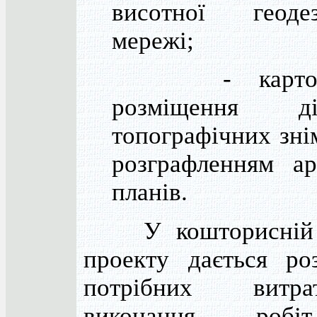
висотної геодез
мережі;
- картогр
розміщення ді
топографічних зні
розграфленням ар
планів.
У кошторисній ч
проекту дається ро
потрібних вит
виконання роб