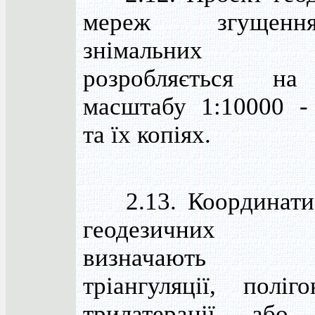
мереж згущен
знімальних 
розробляється на
масштабу 1:10000 -
та їх копіях.
2.13. Координати 
геодезичних 
визначають м
тріангуляції, поліго
трилатерації або