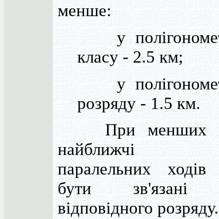
менше:
у полігономет
класу - 2.5 км;
у полігономет
розряду - 1.5 км.
При менших ві
найближчі п
паралельних ходів
бути зв'язані 
відповідного розряду.