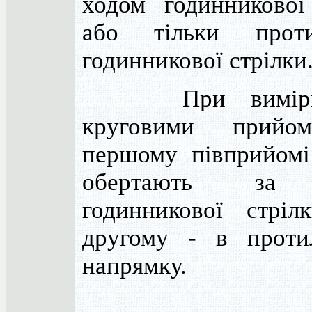
ходом годинникової
або тільки прот
годинникової стрілки
При вимірюв
круговими прийо
першому півприйомі
обертають за
годинникової стрі
другому - в проти
напрямку.