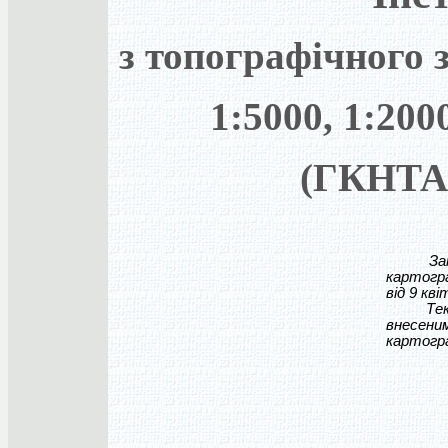
з топографічного 
1:5000, 1:200
(ГКНТА-
Затверд
картогра
від 9 кві
Текст в
внесени
картогра