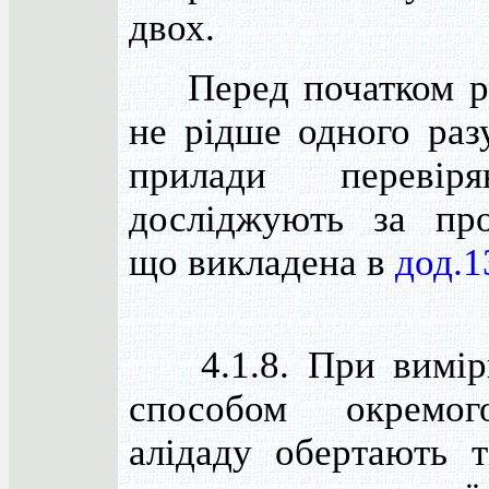
двох.
Перед початком ро
не рідше одного разу
прилади перевір
досліджують за пр
що викладена в
дод.1
4.1.8. При вимір
способом окремо
алідаду обертають т