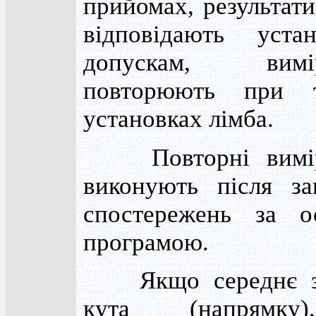
прийомах, результати
відповідають уста
допускам, вимір
повторюють при 
установках лімба.
Повторні вимір
виконують після за
спостережень за о
програмою.
Якщо середнє зн
кута (напрямк