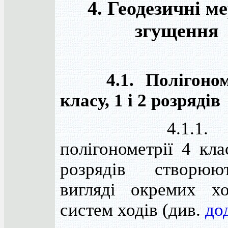
4. Геодезичні м
згущення
4.1. Полігономе
класу, 1 і 2 розрядів
4.1.1. Ме
полігонометрії 4 кла
розрядів створю
вигляді окремих х
систем ходів (див.
до