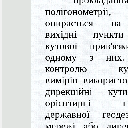
- прокладання
полігонометрі
опирається на
вихідні пункт
кутової прив'яз
одному з них.
контролю кут
вимірів використ
дирекційні ку
орієнтирні пу
державної геодез
мережі або дирек