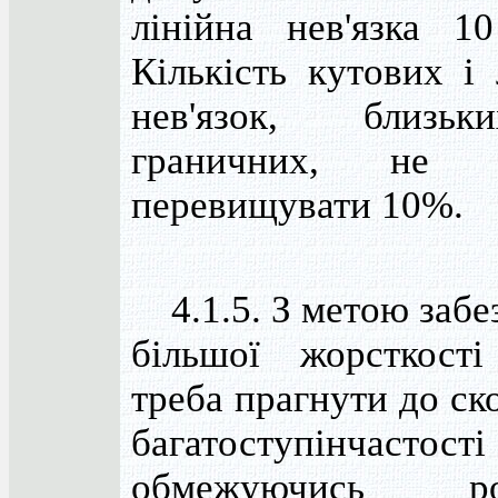
лінійна нев'язка 1
Кількість кутових і 
нев'язок, близь
граничних, не п
перевищувати 10%.
4.1.5. З метою забе
більшої жорсткост
треба прагнути до ск
багатоступінчастості
обмежуючись роз