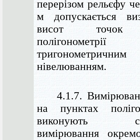
перерізом рельєфу че
м допускається ви
висот точок 
полігонометрії
тригонометричним
нівелюванням.
4.1.7. Вимірюванн
на пунктах поліго
виконують сп
вимірювання окрем