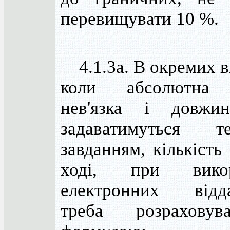
перевищувати 10 %.
4.1.3а. В окремих в
коли абсолютна 
нев'язка і довжи
задаватимуться те
завданням, кількість
ході, при викор
електронних відда
треба розрахову