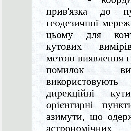
прив'язка до пу
геодезичної мереж
цьому для кон
кутових вимір
метою виявлення 
помилок вимі
використовують
дирекційні ку
орієнтирні пункт
азимути, що одер
астрономічних