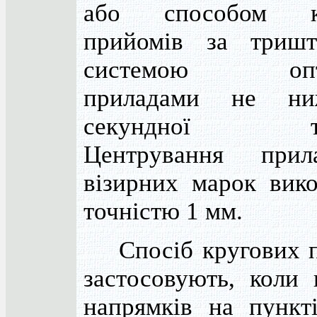
або способом кр
прийомів за тришт
системою опт
приладами не ни
секундної точ
Центрування при
візирних марок вик
точністю 1 мм.
Спосіб кругових п
застосовують, коли к
напрямків на пункт