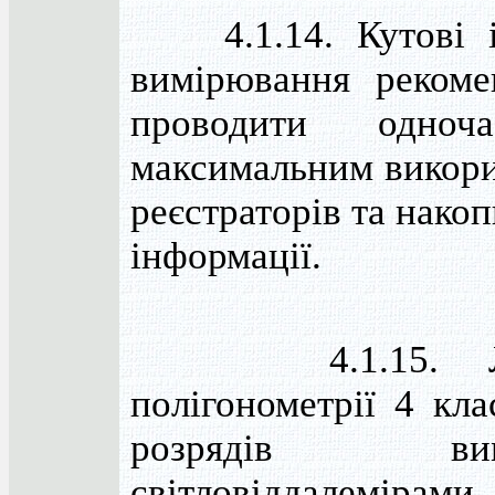
4.1.14. Кутові і 
вимірювання рекоме
проводити одноч
максимальним викор
реєстраторів та нако
інформації.
4.1.15. Лі
полігонометрії 4 кла
розрядів вим
світловіддалемірами,