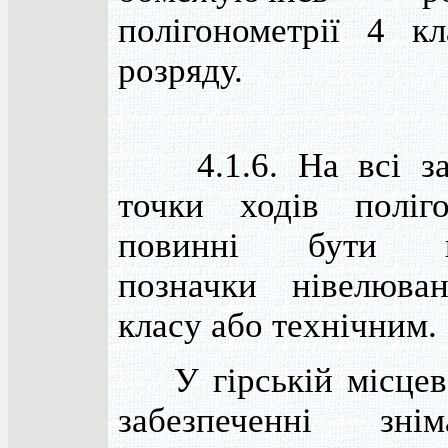
полігонометрії 4 к
розряду.
4.1.6. На всі зак
точки ходів поліго
повинні бути пе
позначки нівелюва
класу або технічним.
У гірській місцев
забезпеченні зн