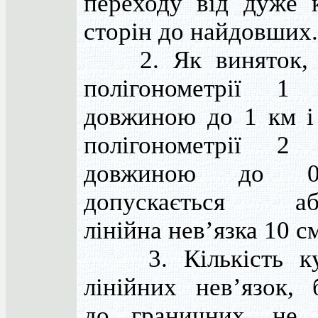
переходу від дуже 
сторін до найдовших.
2. Як виняток, 
полігонометрії 1 
довжиною до 1 км і
полігонометрії 2 
довжиною до 
допускається аб
лінійна нев’язка 10 с
3. Кількість ку
лінійних нев’язок, 
до граничних, не 