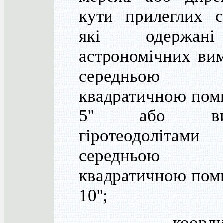
кути прилеглих с
які одержа
астрономічних вим
середньою
квадратичною пом
5'' або вим
гіротеодоліта
середньою
квадратичною пом
10'';
- координ