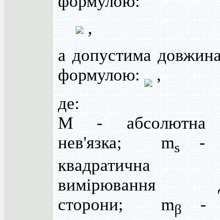
формулою:
,
а допустима довжина
формулою:
,
де:
М - абсолютна л
нев'язка; m
- с
s
квадратична п
вимірювання д
сторони; m
- с
β