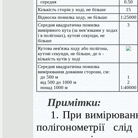
середня
0.50
Кількість сторін у ході, не більше
15
Відносна помилка ходу, не більше
1:25000
Середня квадратична помилка
3
виміряного кута (за нев’язками у ходах
і в полігонах), кутові секунди, не
більше
Кутова нев'язка ходу або полігона,
кутові секунди, не більше, де n -
кількість кутів у ході
Середня квадратична помилка
вимірювання довжини сторони, см:
до 500 м
1
від 500 до 1000 м
2
понад 1000 м
1:40000
Примітки:
1. При вимірюванн
полігонометрії слід