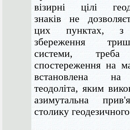
візирні цілі геод
знаків не дозволяє
цих пунктах, з
збереження тришт
системи, треба
спостереження на м
встановлена на
теодоліта, яким вико
азимутальна прив'
столику геодезичного