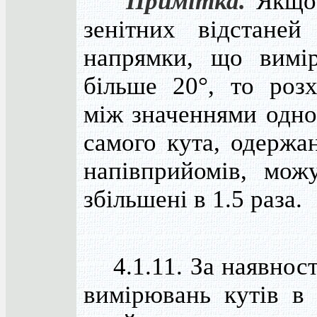
Примітка.
Якщо 
зенітних відстане
напрямки, що вимі
більше 20°, то роз
між значеннями одног
самого кута, одержан
напівприйомів, мож
збільшені в 1.5 раза.
4.1.11. За наявності
вимірювань кутів в