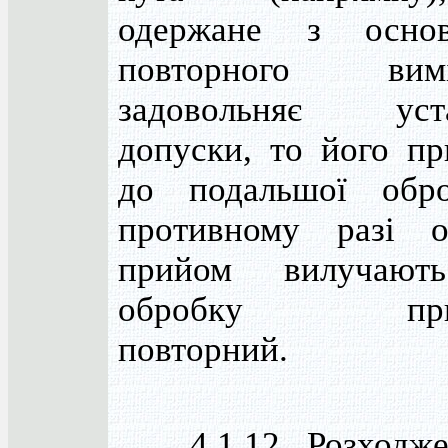
одержане з осно
повторного вимі
задовольняє уста
допуски, то його п
до подальшої обр
противному разі о
прийом вилучаю
обробку прий
повторний.
4.1.12. Розходже