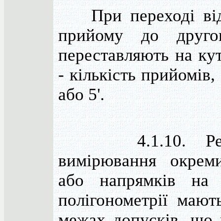
При переході від
прийому до друго
переставляють на ку
- кількість прийомів, 
або 5'.
4.1.10. Резу
вимірювання окрем
або напрямків на 
полігонометрії мают
межах допусків, що 