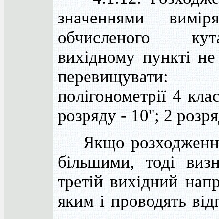
значеннями вимір
обчисленого к
вихідному пункті не
перевищува
полігонометрії 4 класу
розряду - 10''; 2 розряд
Якщо розходження
більшими, тоді визн
третій вихідний напр
яким і проводять від