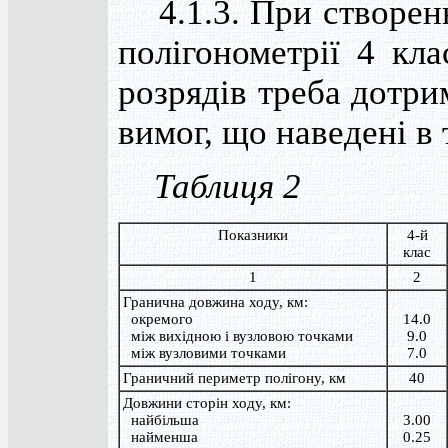
4.1.3. При створен
полігонометрії 4 кла
розрядів треба дотри
вимог, що наведені в т
Таблиця 2
Показники
4-й
клас
1
2
Гранична довжина ходу, км:
окремого
14.0
між вихідною і вузловою точками
9.0
між вузловими точками
7.0
Граничний периметр полігону, км
40
Довжини сторін ходу, км:
найбільша
3.00
найменша
0.25