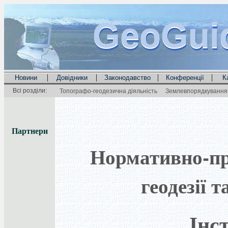
GeoGui
GeoGui
GeoGui
|
|
|
|
Новини
Довідники
Законодавство
Конференції
К
Всі розділи:
Топографо-геодезична діяльність
Землевпорядкування 
Партнери
Нормативно-пра
геодезії 
Інс