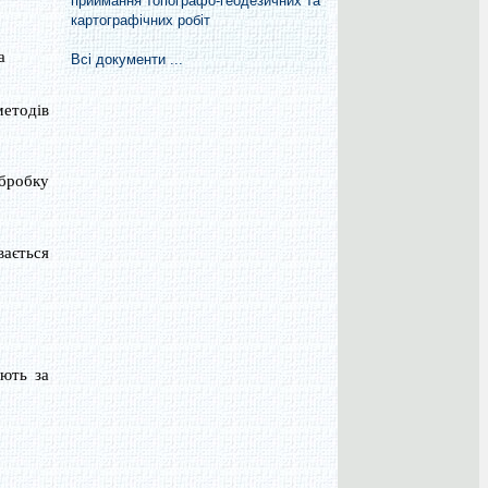
приймання топографо-геодезичних та
картографічних робіт
а
Всі документи ...
методів
обробку
вається
ють за