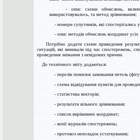
- опис схеми обчислень, включаюч
використовувалось, та метод зрівнювання;
- номери супутників, які спостерігались у 
- опис методів обчислень координат усіх п
Потрібно додати схеми приведення результатів
ситуацій, які виникали під час спостережень, с
проведення знімання з невідомих причин.
До технічного звіту додаються:
- перелік помилок замикання петель (фігу
- схема відвідування пунктів для проведе
- статистика векторів;
- результати вільного зрівнювання;
- список вирівняних координат;
- копії журналів спостережень;
- протокол неполадок устаткування;