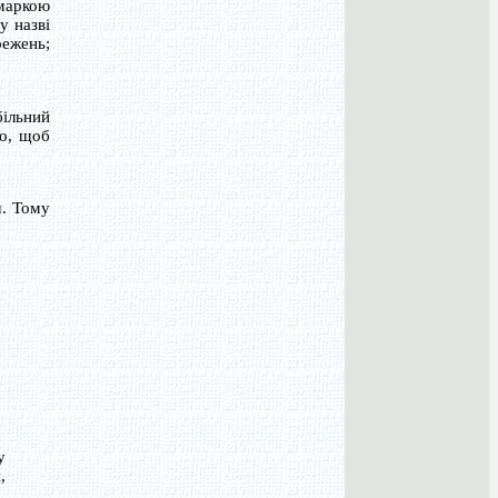
 маркою
у назві
режень;
ільний
во, щоб
ч. Тому
у
,