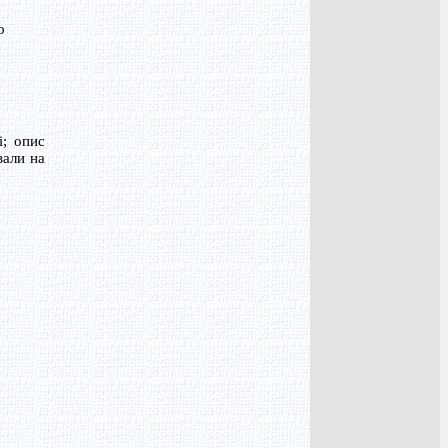
о
і; опис
вали на