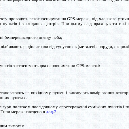
кту проводять рекогносцирування GPS-мережі, під час якого уточ
 пунктів і закладання центрів. При цьому слід враховувати такі 
і безперешкодного огляду неба;
відбивають радіосигнали від супутників (металеві споруди, огорожі
унктів застосовують два основних типи GPS-мережі:
ановлюють на вихідному пункті і виконують вимірювання векторі
інших пунктах.
гури полягає у послідовному спостереженні суміжних пунктів і п
. Типи мереж наведено в
дод.2
.
вним вимогам: