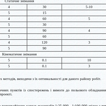
Статичне знімання
4
30
5-10
5
15
4
60
5
5
30
4
90
4
5
60
4
120
3
5
90
Кінематичне знімання
5
0.1
10
5
0.1
3
 методів, виходячи з їх оптимальності для даного району робіт.
них пунктів із спостережень і вимоги до польового обладнання
проекті.
топографічних картах масштабів 1:25 000 - 1:100 000 згідно з в