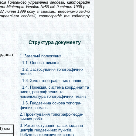
Головного управління геодезії, картографії
ті Міністрів України №56 від 9 квітня 1998 р.
7 липня 1999 року зі змінами, внесеними згідно
правління геодезії, картографії та кадастру
Структура документу
ординат
1. Загальні положення
1.1. Основні вимоги
1.2. Застосування топографічних
планів
1.3. Зміст топографічних планів
1.4. Проекція, система координат та
висот, розграфлення та
номенклатура топографічних планів
1.5. Геодезична основа топогра-
фічних знімань
2. Проектування топографо-геоде-
зичних робіт
3. Рекогностування та закладання
Д) мм
центрів геодезичних пунктів.
Побудова геодезичних знаків