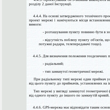
розділу 2 даної Інструкції.
4.4.4. На основі затвердженого технічного прое
проект мережі і намічуються місця встановлення
вимоги:
- розташування пункту повинно бути в зон
- відсутність поблизу пункту об'єктів, що 
потужні радари, телепередавачі тощо).
4.4.5. Для визначення положення геодезичних п
- радіальний;
- тип замкнутої геометричної мережі.
При радіальному типі мережі один приймач уст
від цього пункту до приймачів, установлених на 
Тип мережі у вигляді замкнутої геометричної фі
від одного пункту до іншого по замкнутій кривій
4.4.6. GPS-мережа має відповідати таким осно