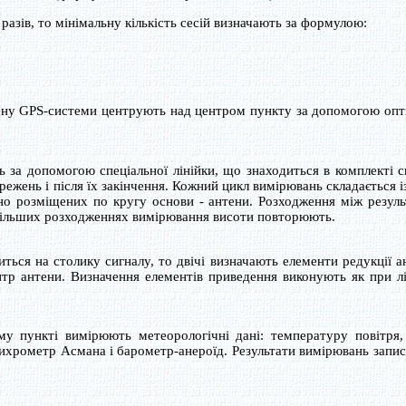
зів, то мінімальну кількість сесій визначають за формулою:
ену GPS-системи центрують над центром пункту за допомогою оп
за допомогою спеціальної лінійки, що знаходиться в комплекті 
ежень і після їх закінчення. Кожний цикл вимірювань складається і
рно розміщених по кругу основи - антени. Розходження між резул
більших розходженнях вимірювання висоти повторюють.
ся на столику сигналу, то двічі визначають елементи редукції а
тр антени. Визначення елементів приведення виконують як при л
пункті вимірюють метеорологічні дані: температуру повітря, 
психрометр Асмана і барометр-анероїд. Результати вимірювань запи