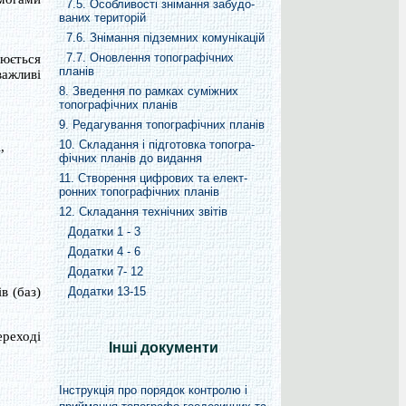
7.5. Особливості знімання забудо-
ваних територій
7.6. Знімання підземних комунікацій
7.7. Оновлення топографічних
нюється
планів
важливі
8. Зведення по рамках суміжних
топографічних планів
9. Редагування топографічних планів
10. Складання і підготовка топогра-
,
фічних планів до видання
11. Створення цифрових та елект-
ронних топографічних планів
12. Складання технічних звітів
Додатки 1 - 3
Додатки 4 - 6
Додатки 7- 12
Додатки 13-15
в (баз)
ереході
Інші документи
Інструкція про порядок контролю і