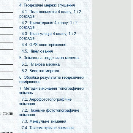
4. Геодезичні мережі згущення
4.1. Полігонометрія 4 класу, 1 і 2
розрядів
4.2. Трилатерація 4 класу, 1 і 2
розрядів
4.3. Тріангуляція 4 класу, 1 і 2
розрядів
4.4. GPS-спостереження
4.5. Нівелювання
5. Знімальна геодезична мережа
5.1. Планова мережа
5.2. Висотна мережа
6. Обробка результатів геодезичних
вимірювань
7. Методи виконання топографічних
знімань
7.1. Аерофототопографічне
знімання
7.2. Наземне фототопографічне
 (типи
знімання
7.3. Мензульне знімання
7.4. Тахеометричне знімання
имогами