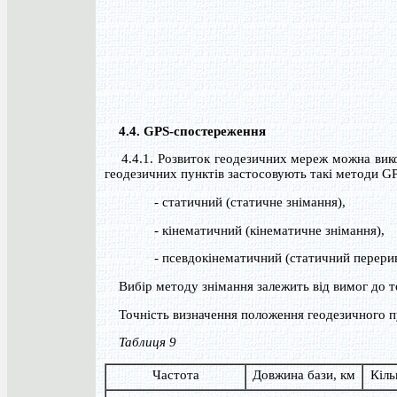
4.4. GPS-спостереження
4.4.1. Розвиток геодезичних мереж можна вико
геодезичних пунктів застосовують такі методи GP
- статичний (статичне знімання),
- кінематичний (кінематичне знімання),
- псевдокінематичний (статичний перерив
Вибір методу знімання залежить від вимог до то
Точність визначення положення геодезичного пун
Таблиця 9
Частота
Довжина бази, км
Кіль