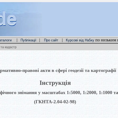
de
de
de
|
|
|
по низьким 
аталоги
Публікації
Про сайт
Курсові від На5ку
та кадастр
рмативно-правові акти в сфері геодезії та картографії
Інструкція
фічного знімання у масштабах 1:5000, 1:2000, 1:1000 та
(ГКНТА-2.04-02-98)