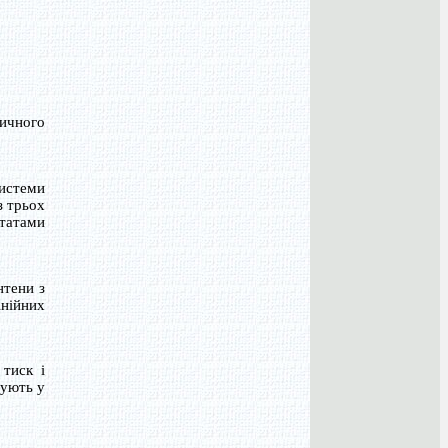
тичного
системи
з трьох
ьтатами
нтени з
інійних
тиск і
сують у