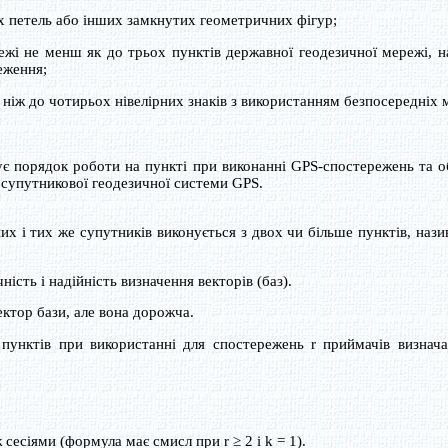
 петель або інших замкнутих геометричних фігур;
жі не менш як до трьох пунктів державної геодезичної мережі, н
еження;
ж до чотирьох нівелірних знаків з використанням безпосередніх 
 порядок роботи на пункті при виконанні GPS-спостережень та 
у супутникової геодезичної системи GPS.
 і тих же супутників виконується з двох чи більше пунктів, нази
сть і надійність визначення векторів (баз).
ктор бази, але вона дорожча.
унктів при використанні для спостережень r приймачів визнача
сесіями (формула має смисл при r ≥ 2 і k = 1).