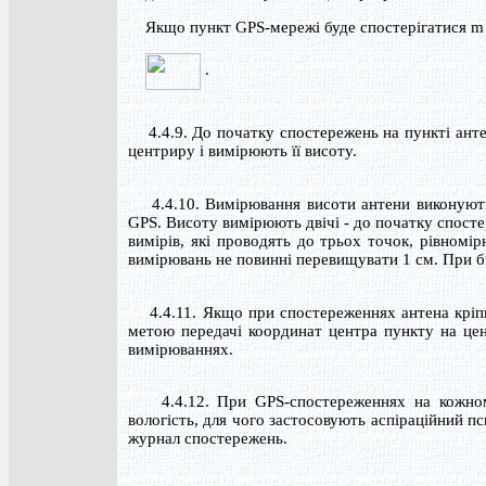
Якщо пункт GPS-мережі буде спостерігатися m ра
.
4.4.9. До початку спостережень на пункті ант
центриру і вимірюють її висоту.
4.4.10. Вимірювання висоти антени виконують 
GPS. Висоту вимірюють двічі - до початку спостер
вимірів, які проводять до трьох точок, рівномі
вимірювань не повинні перевищувати 1 см. При 
4.4.11. Якщо при спостереженнях антена кріпить
метою передачі координат центра пункту на цен
вимірюваннях.
4.4.12. При GPS-спостереженнях на кожному 
вологість, для чого застосовують аспіраційний 
журнал спостережень.