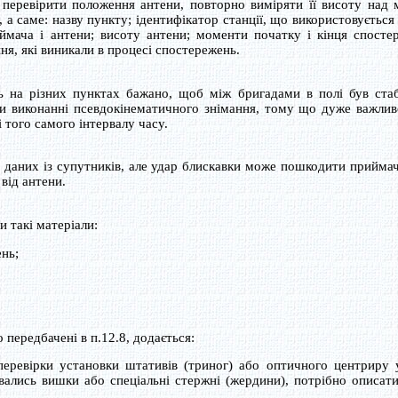
 перевірити положення антени, повторно виміряти її висоту над
а саме: назву пункту; ідентифікатор станції, що використовується 
ймача і антени; висоту антени; моменти початку і кінця спосте
ння, які виникали в процесі спостережень.
 на різних пунктах бажано, щоб між бригадами в полі був стаб
при виконанні псевдокінематичного знімання, тому що дуже важли
 того самого інтервалу часу.
даних із супутників, але удар блискавки може пошкодити прийма
 від антени.
 такі матеріали:
нь;
передбачені в п.12.8, додається:
ревірки установки штативів (триног) або оптичного центриру 
ались вишки або спеціальні стержні (жердини), потрібно описати