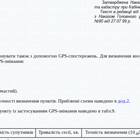
Затверджена Наказом 
та кадастру при Кабіне
Текст в редакції від 2
з Наказом Головного у
№90 від 27.07.99 р.
нувати також з допомогою GPS-спостережень. Для визначення ко
S-знімання:
частий).
чності визначення пунктів. Приблизні схеми наведено в
дод.2
.
кту із застосуванням GPS-знімання наведено в табл.9.
кість супутників
Тривалість сесії, хв.
Точність визначення (10
-6