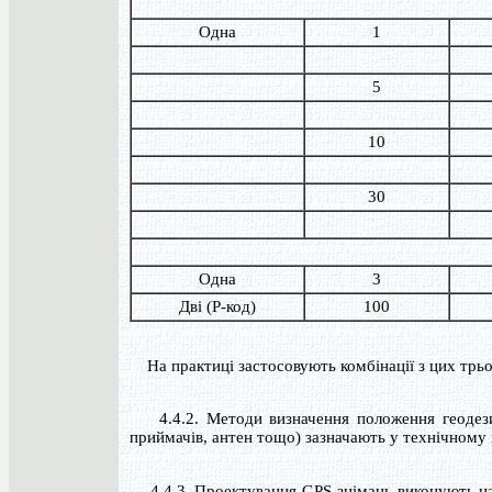
Одна
1
5
10
30
Одна
3
Дві (Р-код)
100
На практиці застосовують комбінації з цих трьох
4.4.2. Методи визначення положення геодезич
приймачів, антен тощо) зазначають у технічному 
4.4.3. Проектування GPS-знімань виконують на 