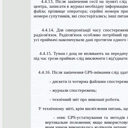
4.4.13. Після закінчення сесії на пункті слід
центра, записати в журнал необхідну інформацію, 
файла; прізвище оператора; серійні номери при
номери супутників, які спостерігались; інші пита
4.4.14. Для синхронізації часу спостережень
радіозв'язок. Радіозв'язок особливо потрібний 
усі приймачі накопичували дані протягом одного і
4.4.15. Туман і дощ не впливають на передачу 
під час грози приймач слід виключити і від'єднати
4.4.16. Після закінчення GPS-знімання слід здати
- дискети із чотирма файлами спостереже
- журнали спостережень;
- технічний звіт про виконані роботи.
У технічному звіті, крім висвітлення питань, що 
- опис GPS-устаткування та методів пе
вертикальне положення; якщо використовув
яким чином виконувалась колімація антени;