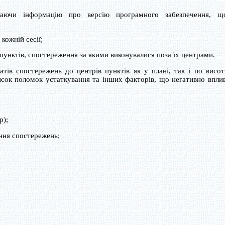
и інформацію про версію програмного забезпечення, щ
кожній сесії;
унктів, спостереження за якими виконувалися поза їх центрами.
 спостережень до центрів пунктів як у плані, так і по висот
писок поломок устаткування та інших факторів, що негативно впли
р);
ння спостережень;