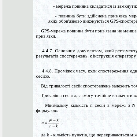
- мережа повинна складатися із замкнутих
- повинна бути здійснена прив'язка мере
яких обов'язково виконуються GPS-спостер
GPS-мережа повинна бути прив'язана не менше ні
прив'язки.
4.4.7. Основним документом, який регламентує
результатів спостережень, є інструкція оператор
4.4.8. Проміжок часу, коли спостереження одних
сесією.
Від тривалості сесій спостережень залежить точні
Триваліша сесія дає змогу точніше визначити ве
Мінімальну кількість n сесій в мережі з N п
формулою:
,
де k - кількість пунктів, що перекриваються між 