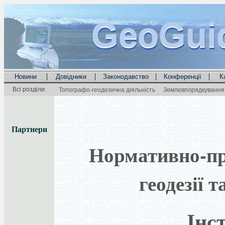
GeoGui
GeoGui
GeoGui
|
|
|
|
Новини
Довідники
Законодавство
Конференції
К
Всі розділи:
Топографо-геодезична діяльність
Землевпорядкування 
Партнери
Нормативно-пра
геодезії 
Інс