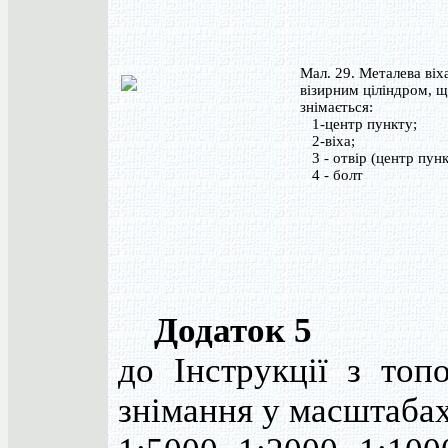
Мал. 29. Металева віха
візирним ціліндром, 
знімається:
1-центр пункту;
2-віха;
3 - отвір (центр пунк
4 - болт
Додаток 5
до Інструкції з топ
знімання у масштаба