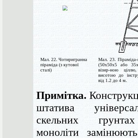
Мал. 22. Чотиригранна
Мал. 23. Піраміда-
піраміда (з кутової
(50х50х5 або 35
сталі)
візир-ною ціллю
висотою до інстр
від 1.2 до 4 м.
Примітка.
Конструкц
штатива універс
скельних грунта
моноліти замінюют