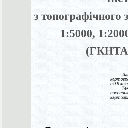
з топографічного 
1:5000, 1:200
(ГКНТА-
Затверд
картогра
від 9 кві
Текст в
внесени
картогра