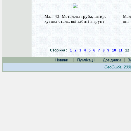
Мал. 43. Металева труба, штир,
Мал
кутова сталь, які забиті в грунт
пні
Сторінка :
1
2
3
4
5
6
7
8
9
10
11
1
|
|
|
Новини
Публікації
Довідники
З
GeoGuide, 200