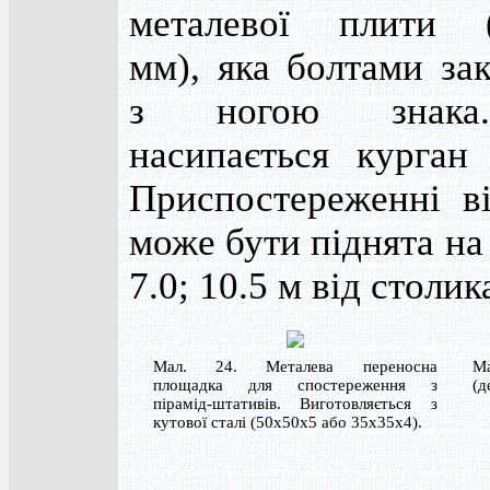
металевої плити (
мм), яка болтами за
з ногою знака
насипається курган 
Приспостереженні ві
може бути піднята на 
7.0; 10.5 м від столик
Мал. 24. Металева переносна
Ма
площадка для спостереження з
(д
пірамід-штативів. Виготовляється з
кутової сталі (50х50х5 або 35х35х4).