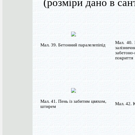
(розміри дано в сан
Мал. 40. 
Мал. 39. Бетонний паралелепіпід
залізни
забетоно-
покриття
Мал. 41. Пень із забитим цвяхом,
Мал. 42. 
штирем