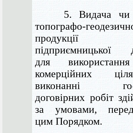
5. Видача чи п
топографо-геодезичн
продукції суб
підприємницької д
для використан
комерційних ці
виконанні госп
договірних робіт зд
за умовами, перед
цим Порядком.