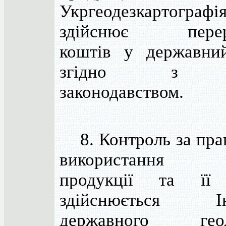
Укргеодезкартографі
здійснює перера
коштів у державни
згідно з ч
законодавством.
8. Контроль за пра
використання в
продукції та її
здійснюється Ін
державного геод