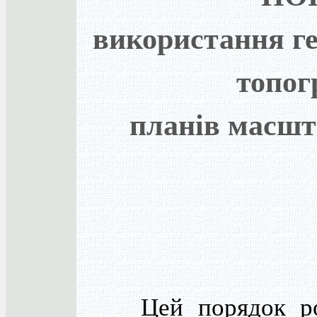
використання ге
топог
планів масшта
Цей порядок роз