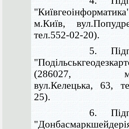
4. Підприє
"Київгеоінформатика
м.Київ, вул.Попудр
тел.552-02-20).
5. Підприє
"Подільськгеодезкарт
(286027, м.Ві
вул.Келецька, 63, т
25).
6. Підприє
"Донбасмаркшейдері