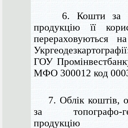
6. Кошти за за
продукцію її кори
перераховуються н
Укргеодезкартографі
ГОУ Промінвестбанк
МФО 300012 код 000
7. Облік коштів, 
за топографо-ге
продукцію в