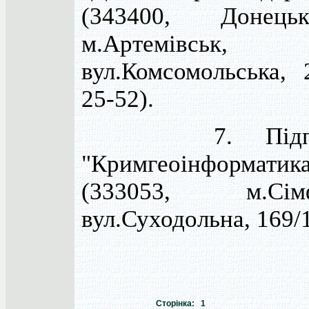
(343400, Донець
м.Артемівськ,
вул.Комсомольська, 
25-52).
7. Підприє
"Кримгеоінформатик
(333053, м.Сімф
вул.Суходольна, 169/
Сторінка: 1