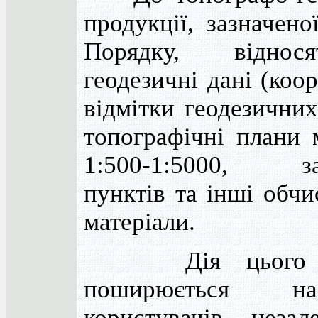
продукції, зазначен
Порядку, віднос
геодезичні дані (коо
відмітки геодезичних
топографічні плани 
1:500-1:5000, за
пунктів та інші обч
матеріали.
Дія цього П
поширюється н
користувачів неза