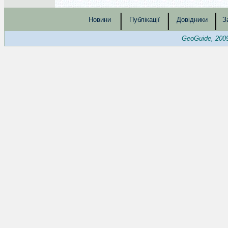
|
|
|
Новини
Публікації
Довідники
З
GeoGuide, 200