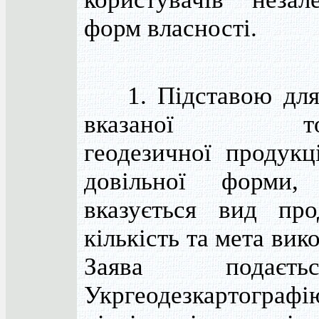
форм власності.
1. Підставою для 
вказаної топо
геодезичної продукц
довільної форми
вказується вид прод
кількість та мета вик
Заява подає
Укргеодезкартограф