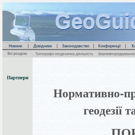
GeoGui
GeoGui
GeoGui
|
|
|
|
Новини
Довідники
Законодавство
Конференції
К
Всі розділи:
Топографо-геодезична діяльність
Землевпорядкування 
Партнери
Нормативно-пра
геодезії 
ПО