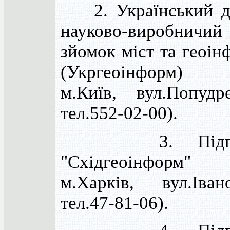
2. Український д
науково-виробничий
зйомок міст та геоі
(Укргеоінформ) 
м.Київ, вул.Попудр
тел.552-02-00).
3. Підприє
"Східгеоінформ" 
м.Харків, вул.Іва
тел.47-81-06).