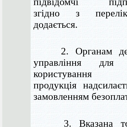
підвідомчі підпр
згідно з перелі
додається.
2. Органам дер
управління для 
користування за
продукція надсилаєт
замовленням безопла
3. Вказана топ