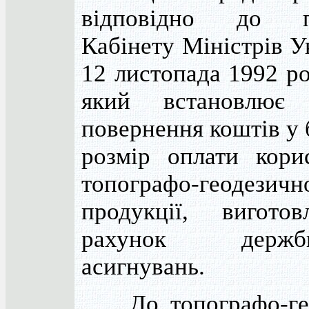
відповідно до п
Кабінету Міністрів У
12 листопада 1992 р
який встановлює 
повернення коштів у
розмір оплати кори
топографо-геодезичн
продукції, вигото
рахунок держбю
асигнувань.
До топографо-гео