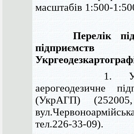
масштабів 1:500-1:50
Перелік підві
підприємств
Укргеодезкартографі
1. Украї
аерогеодезичне під
(УкрАГП) (252005,
вул.Червоноармійс
тел.226-33-09).