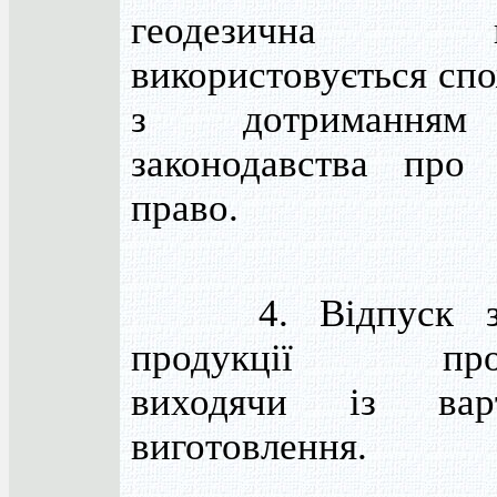
геодезична пр
використовується сп
з дотриманням
законодавства про 
право.
4. Відпуск заз
продукції прово
виходячи із вар
виготовлення.