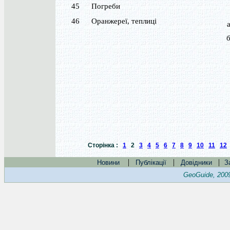
45
Погреби
46
Оранжереї, теплиці
Сторінка :
1
2
3
4
5
6
7
8
9
10
11
12
|
|
|
Новини
Публікації
Довідники
З
GeoGuide, 200