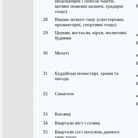
(водонапірні і силосні башти,
цегляні пожежні каланчі, градирні
тощо)
28
Вишки легкого типу (спостережні,
прожекторні, спортивні тощо)
29
Церкви, костьоли, кірхи, молитовні
будинки
30
Мечеті
31
Буддійські монастирі, храми та
пагоди
32
Синагоги
33
Каплиці
34
Квартали міст і селищ
35
Квартали сіл і поселень дачного
типу тощо