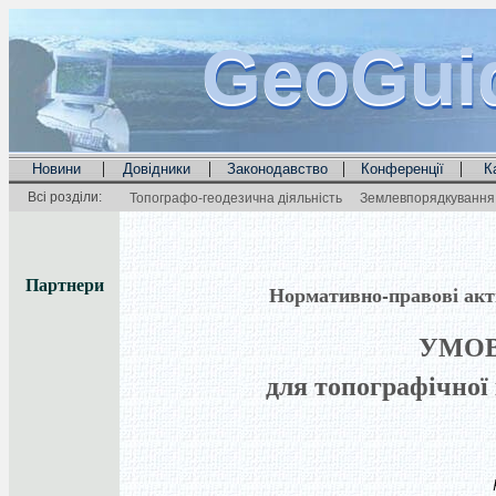
GeoGui
GeoGui
GeoGui
|
|
|
|
Новини
Довідники
Законодавство
Конференції
К
Всі розділи:
Топографо-геодезична діяльність
Землевпорядкування 
Партнери
Нормативно-правові акти 
УМОВ
для топографічної