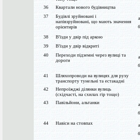
36
Квартали нового будівництва
37
Будівлі зруйновані і
напівзруйновані, що мають значення
орієнтирів
38
В'їзди у двір під аркою
39
В'їзди у двір відкриті
40
Переходи підземні через вулиці та
дороги
41
Шляхопроводи на вулицях для руху
транспорту тунельні та естакадні
42
Непроїжджі ділянки вулиць
(східчасті, на схилах гір тощо)
43
Павільйони, альтанки
44
Навіси на стовпах