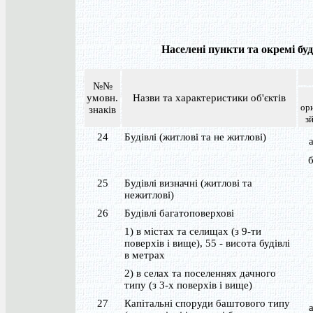
Населені пункти та окремі буд
№№
умовн.
Назви та характеристики об'єктів
ори
знаків
з
24
Будівлі (житлові та не житлові)
25
Будівлі визначні (житлові та
нежитлові)
26
Будівлі багатоповерхові
1) в містах та селищах (з 9-ти
поверхів і вище), 55 - висота будівлі
в метрах
2) в селах та поселеннях дачного
типу (з 3-х поверхів і вище)
27
Капітальні споруди баштового типу