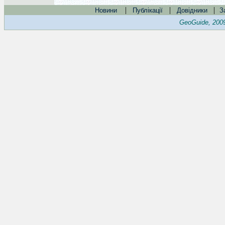
|
|
|
Новини
Публікації
Довідники
З
GeoGuide, 200