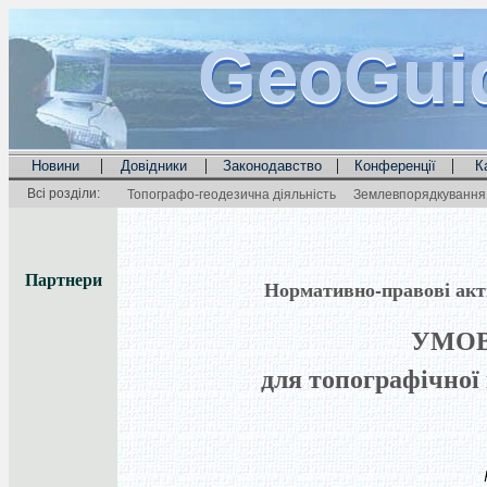
GeoGui
GeoGui
GeoGui
|
|
|
|
Новини
Довідники
Законодавство
Конференції
К
Всі розділи:
Топографо-геодезична діяльність
Землевпорядкування 
Партнери
Нормативно-правові акти 
УМОВ
для топографічної