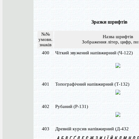
Зразки шрифтів
№№
Назва шрифтів
умовн.
Зображення літер, цифр, по
знаків
400
Чіткий звужений напівжирний (Ч-122)
401
Топографічний напівжирний (Т-132)
402
Рубаний (Р-131)
403
Древній курсив напівжирний (Д-432