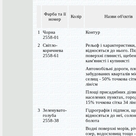
Фарба та її
Колір
Назви об'єктів
номер
1
Чорна
Контур
2558-01
2
Світло-
Рельєф і характеристики
коричнева
відносяться до нього. Пі
2558-61
поверхні глинисті, щебен
кам'янисті і купинясті
Автомобільні дороги, пл
забудованих кварталів мі
селищ - 50% точкова сіт
лін/см
Площі присадибних діля
населених пунктах, горо
15% точкова сітка 34 лін
3
Зеленувато-
Гідрографія і підписи, щ
голуба
відносяться до неї, солон
2558-38
болота
Водні поверхні морів, рі
озер, водосховищ тощо 