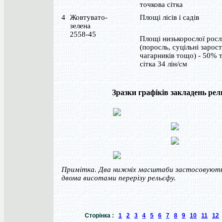
точкова сітка
4
Жовтувато-
Площі лісів і садів
зелена
2558-45
Площі низькорослої росл
(поросль, суцільні зарост
чагарників тощо) - 50% 
сітка 34 лін/см
Зразки графіків закладень ре
Примітка. Два нижніх масштаби застосовують
двома висотами перерізу рельєфу.
Сторінка :
1
2
3
4
5
6
7
8
9
10
11
12