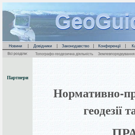
GeoGui
GeoGui
GeoGui
|
|
|
|
Новини
Довідники
Законодавство
Конференції
К
Всі розділи:
Топографо-геодезична діяльність
Землевпорядкування 
Партнери
Нормативно-пра
геодезії 
ПР