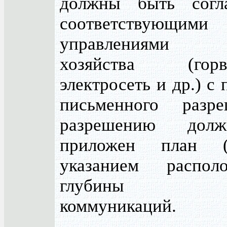
должны быть согл
соответствующими
управлениями го
хозяйства (горво
электросеть и др.) с
письменного разр
разрешению дол
приложен план (
указанием распо
глубины зал
коммуникаций.