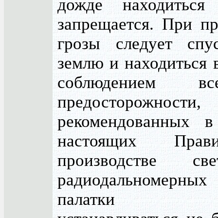
дожде находиться
запрещается. При п
грозы следует спу
землю и находиться в
соблюдением в
предосторожности,
рекомендованных в
настоящих Пра
производстве св
радиодальномерных
палатки д