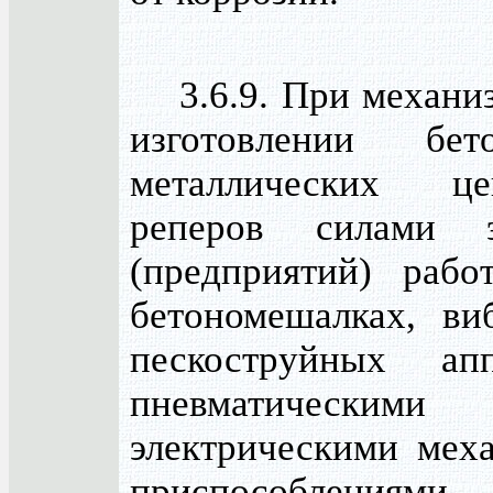
3.6.9. При механи
изготовлении бе
металлических ц
реперов силами э
(предприятий) раб
бетономешалках, виб
пескоструйных ап
пневматическ
электрическими мех
приспособлениям