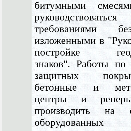
битумными смесям
руководствоваться
требованиями безо
изложенными в "Руко
постройке геоде
знаков". Работы по
защитных покр
бетонные и мета
центры и реперы
производить на с
оборудова