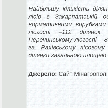
Найбільшу кількість діля
лісів в Закарпатській о
нормативними вирубками л
лісгоспі –112 діляно
Перечинському лісгоспі – 
га. Рахівському лісовому
ділянки загальною площею 
Джерело:
Сайт Мінагрополіт