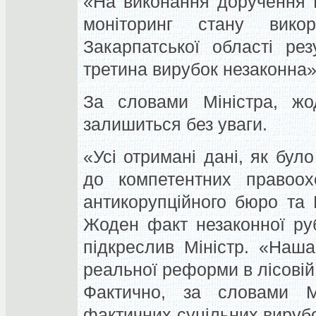
«На виконання доручення 
моніторинг стану викор
Закарпатської області ре
третина вирубок незаконна»,
За словами Міністра, жо
залишиться без уваги.
«Усі отримані дані, як бул
до компетентних правоохо
антикорупційного бюро та 
Жоден факт незаконної руб
підкреслив Міністр. «Наша
реальної реформи в лісовій г
Фактично, за словами М
фактичних суцільних вирубо