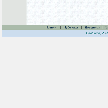
|
|
|
Новини
Публікації
Довідники
З
GeoGuide, 200