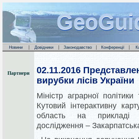
GeoGui
GeoGui
GeoGui
|
|
|
|
Новини
Довідники
Законодавство
Конференції
К
02.11.2016
Представлен
Партнери
вирубки лісів України
Міністр аграрної політики
Кутовий інтерактивну карт
область на прикладі 
дослідження – Закарпатськ