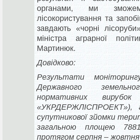
органами, ми зможем
лісокористування та запобі
завдають «чорні лісоруби
міністра аграрної полі
Мартинюк.
Довідково:
Результати моніторин
Державного земельно
нормативних вирубок
«УКРДЕРЖЛІСПРОЕКТ»), а
супутникової зйомки терит
загальною площею 7881
протягом серпня – жовтня 