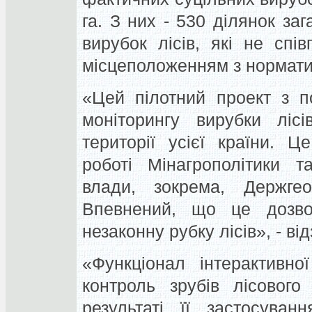
га. З них - 530 ділянок з
вирубок лісів, які не спі
місцеположенням з нормати
«Цей пілотний проект з п
моніторингу вирубки ліс
території усієї країни. 
роботі Мінагрополітики т
влади, зокрема, Держгео
Впевнений, що це дозво
незаконну рубку лісів», - ві
«Функціонал інтерактивно
контроль зрубів лісового
результаті її застосуван