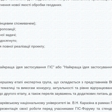
гнення нової якості обробки геоданих.
 кінцевим споживачем);
ропозиції;
ої задачі;
 досягнуто;
 повної реалізації проекту;
Найкраща ідея застосування ГІС" або "Найкраща ідея застосування 
ершому етапі експертна група, що складається з представників В
ті тематиці та вимогам конкурсу, актуальності та рівню відпрацюв
о другого етапу, а також перелік зауважень та додаткових питань до 
 Харківському національному університеті ім. В.Н. Каразіна в рамках
презентація своєї роботи перед учасниками ГІС-Форуму та стенд