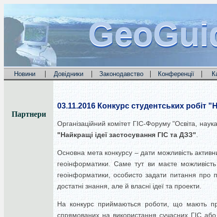
GeoGui
GeoGui
GeoGui
|
|
|
|
Новини
Довідники
Законодавство
Конференції
К
03.11.2016
Конкурс студентських робіт "Н
Партнери
Організаційний комітет ГІС-Форуму "Освіта, наука
"Найкращі ідеї застосування ГІС та ДЗЗ"
.
Основна мета конкурсу – дати можливість актив
геоінформатики. Саме тут ви маєте можливість
геоінформатики, особисто задати питання про п
достатні знання, але й власні ідеї та проекти.
На конкурс приймаються роботи, що мають практ
спрямованих на використання сучасних ГІС або 