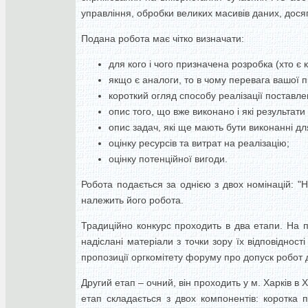
управління, обробки великих масивів даних, дося
Подана робота має чітко визначати:
для кого і чого призначена розробка (хто є
якщо є аналоги, то в чому перевага вашої п
короткий огляд способу реалізації поставлен
опис того, що вже виконано і які результати
опис задач, які ще мають бути виконанні для
оцінку ресурсів та витрат на реалізацію;
оцінку потенційної вигоди.
Робота подається за однією з двох номінацій: "
належить його робота.
Традиційно конкурс проходить в два етапи. На п
надіслані матеріали з точки зору їх відповіднос
пропозиції оргкомітету форуму про допуск робот д
Другий етап – очний, він проходить у м. Харків в
етап складається з двох компонентів: коротка 