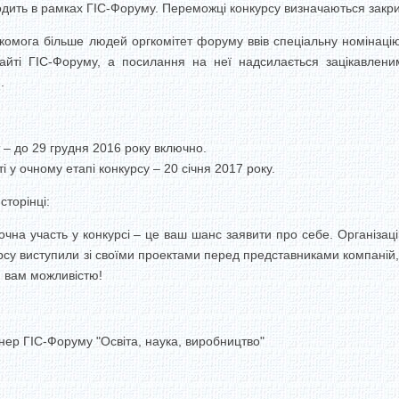
одить в рамках ГІС-Форуму. Переможці конкурсу визначаються закр
комога більше людей оргкомітет форуму ввів спеціальну номінацію
айті ГІС-Форуму, а посилання на неї надсилається зацікавленим
.
 – до 29 грудня 2016 року включно.
 у очному етапі конкурсу – 20 січня 2017 року.
торінці:
очна участь у конкурсі – це ваш шанс заявити про себе. Організац
су виступили зі своїми проектами перед представниками компаній, 
ю вам можливістю!
нер ГІС-Форуму "Освіта, наука, виробництво"