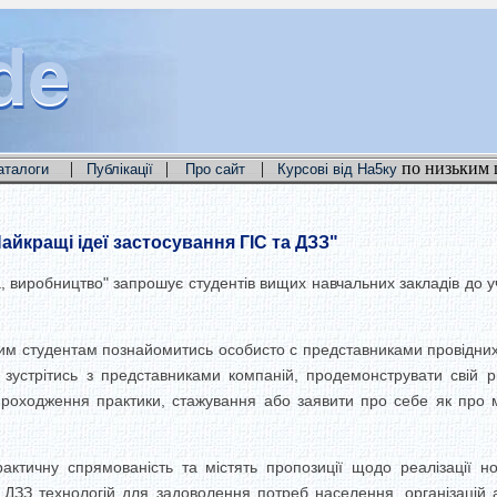
de
de
de
|
|
|
по низьким 
аталоги
Публікації
Про сайт
Курсові від На5ку
айкращі ідеї застосування ГІС та ДЗЗ"
, виробництво" запрошує студентів вищих навчальних закладів до уч
ним студентам познайомитись особисто с представниками провідних
 зустрітись з представниками компаній, продемонструвати свій 
роходження практики, стажування або заявити про себе як про м
ичну спрямованість та містять пропозиції щодо реалізації нови
ДЗЗ технологій для задоволення потреб населення, організацій а