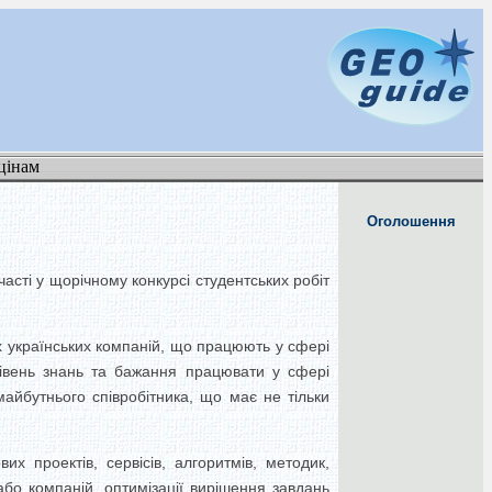
цінам
Оголошення
асті у щорічному конкурсі студентських робіт
 українських компаній, що працюють у сфері
рівень знань та бажання працювати у сфері
айбутнього співробітника, що має не тільки
х проектів, сервісів, алгоритмів, методик,
бо компаній, оптимізації вирішення завдань