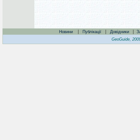
|
|
|
Новини
Публікації
Довідники
З
GeoGuide, 200