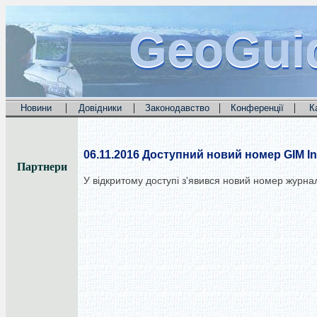
GeoGui
GeoGui
GeoGui
|
|
|
|
Новини
Довідники
Законодавство
Конференції
К
06.11.2016
Доступний новий номер GIM Int
Партнери
У відкритому доступі з'явився новий номер журналу