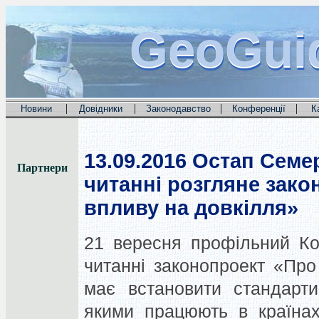
GeoGui
GeoGui
GeoGui
|
|
|
|
Новини
Довідники
Законодавство
Конференції
К
13.09.2016
Остап Семер
Партнери
читанні розгляне зако
впливу на довкілля»
21 вересня профільний Ко
читанні законопроект «Про
має встановити стандарти
якими працюють в країнах