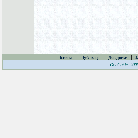
|
|
|
Новини
Публікації
Довідники
З
GeoGuide, 200