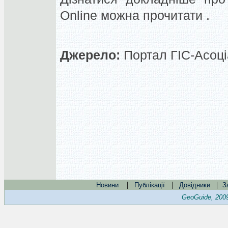
Online можна прочитати .
Джерело:
Портал ГІС-Асоціа
|
|
|
Новини
Публікації
Довідники
З
GeoGuide, 200