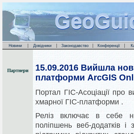
GeoGui
GeoGui
GeoGui
|
|
|
|
Новини
Довідники
Законодавство
Конференції
К
15.09.2016
Вийшла нова
Партнери
платформи ArcGIS Onl
Портал ГІС-Асоціації про в
хмарної ГІС-платформи .
Реліз включає в себе н
поліпшень веб-додатків і 