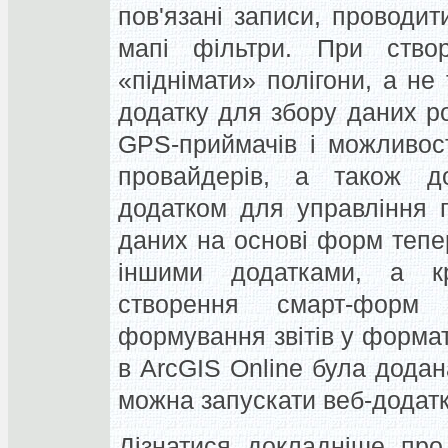
пов'язані записи, проводи
мапі фільтри. При ство
«піднімати» полігони, а не 
додатку для збору даних р
GPS-приймачів і можливос
провайдерів, а також до
додатком для управління 
даних на основі форм тепе
іншими додатками, а к
створення смарт-фор
формування звітів у формат
в ArcGIS Online була додан
можна запускати веб-додатк
Дізнатися докладніше про