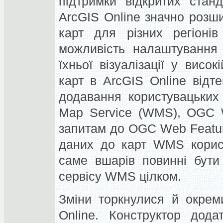
підтримки відкритих стан
ArcGIS Online значно розш
карт для різних регіонів
можливість налаштування 
їхньої візуалізації у висок
карт в ArcGIS Online відт
додавання користувацьки
Map Service (WMS), OGC W
запитам до OGC Web Featur
даних до карт WMS корист
саме вшарів повинні бути
сервісу WMS цілком.
Зміни торкнулися й окрем
Online. Конструктор дода