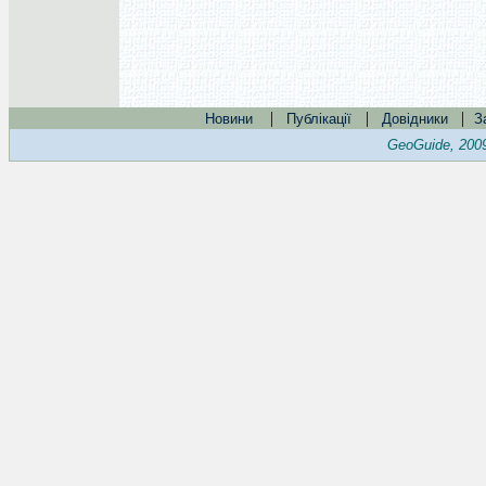
|
|
|
Новини
Публікації
Довідники
З
GeoGuide, 200