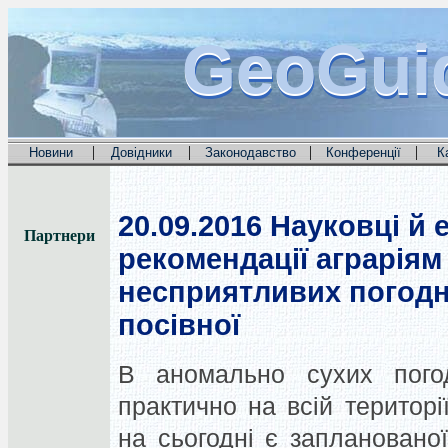
GeoGui
GeoGui
GeoGui
|
|
|
|
Новини
Довідники
Законодавство
Конференції
К
20.09.2016
Науковці й 
Партнери
рекомендації аграрія
несприятливих погодни
посівної
В аномально сухих погод
практично на всій територ
на сьогодні є заплановано