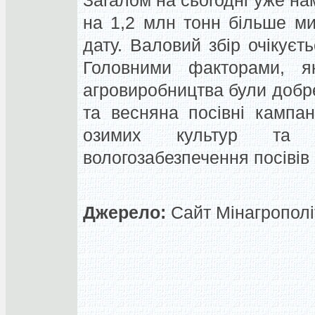
Загалом на сьогодні уже на
на 1,2 млн тонн більше ми
дату. Валовий збір очікуєт
Головними факторами, як
агровиробництва були добре
та весняна посівні кампан
озимих культур та 
вологозабезпечення посівів 
Джерело:
Сайт Мінагрополі