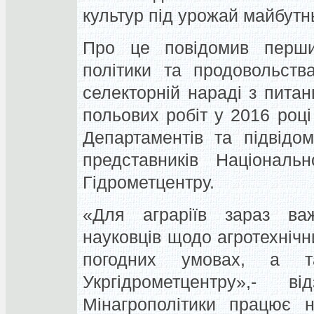
культур під урожай майбутн
Про це повідомив перший
політики та продовольст
селекторній нараді з пита
польових робіт у 2016 році
Департаментів та підвідом
представників Національ
Гідрометцентру.
«Для аграріїв зараз ва
науковців щодо агротехнічн
погодних умовах, а т
Укргідрометцентру»,- 
Мінагрополітики працює 