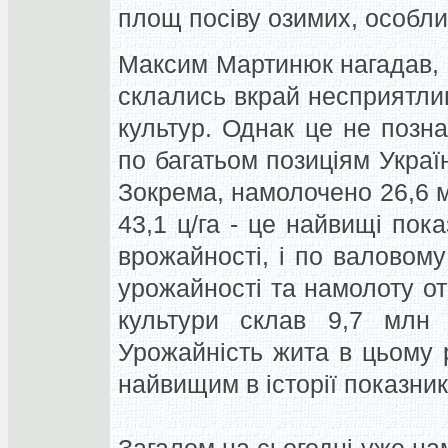
площ посіву озимих, особли
Максим Мартинюк нагадав, 
склались вкрай несприятлив
культур. Однак це не позн
по багатьом позиціям Украї
Зокрема, намолочено 26,6 
43,1 ц/га - це найвищі пока
врожайності, і по валовому
урожайності та намолоту о
культури склав 9,7 млн т
Урожайність жита в цьому р
найвищим в історії показни