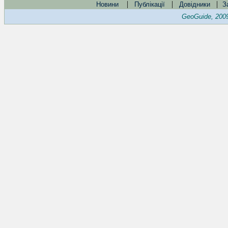
|
|
|
Новини
Публікації
Довідники
З
GeoGuide, 200