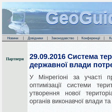
GeoGui
GeoGui
GeoGui
|
|
|
|
Новини
Довідники
Законодавство
Конференції
К
29.09.2016
Система тер
Партнери
державної влади потре
У Мінрегіоні за участі п
оптимізації системи тери
утворення нової територ
органів виконавчої влади та