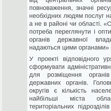
повноваження, значні ресур
необхідних людям послуг н
а не в районі чи області. «
потреба переглянути і опт
органів державної влад
надаються цими органами» 
У проекті відповідного у
сформувати адміністративн
для розміщення органі
державних органів. Голов
округів є кількість насе
найбільші міста облас
територіальних підрозділі