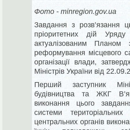
Фото - minregion.gov.ua
Завдання з розв’язання ц
пріоритетних дій Уряд
актуалізованим Планом з
реформування місцевого с
організації влади, затве
Міністрів України від 22.09
Перший заступник Мініс
будівництва та ЖКГ В’я
виконання цього завдан
системи територіальних 
центральних органів викон