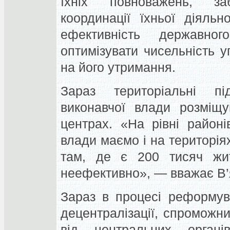
їхніх повноважень, за
координації їхньої діяль
ефективність державн
оптимізувати чисельність у
на його утримання.
Зараз територіальні пі
виконавчої влади розміщ
центрах. «На рівні районі
влади маємо і на територія
там, де є 200 тисяч жи
неефективно», — вважає В’
Зараз в процесі реформув
децентралізації, спроможни
від центральних орган