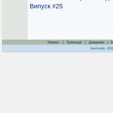
Випуск #25
|
|
|
Новини
Публікації
Довідники
З
GeoGuide, 200