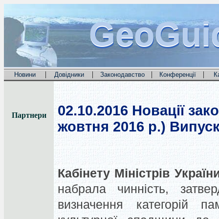
GeoGui
GeoGui
GeoGui
|
|
|
|
Новини
Довідники
Законодавство
Конференції
К
02.10.2016
Новації зако
Партнери
жовтня 2016 р.) Випуск
Кабінету Міністрів Україн
набрала чинність, затве
визначення категорій па