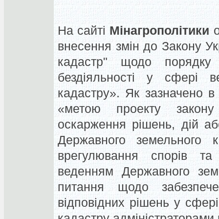
На сайті
Мінагрополітики
о
внесення змін до Закону У
кадастр" щодо порядку
бездіяльності у сфері в
кадастру». Як зазначено в
«метою проекту закону
оскарження рішень, дій аб
Державного земельного к
врегулювання спорів та 
веденням Державного земе
питання щодо забезпеч
відповідних рішень у сфер
кадастру адміністраторами 