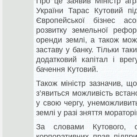
Про це заявив Міністр агр
України Тарас Кутовий пі
Європейської бізнес асо
розвитку земельної рефо
оренди землі, а також мож
заставу у банку. Тільки так
додатковий капітал і вре
бачення Кутовий.
Також міністр зазначив, що
з’явиться можливість встан
у свою чергу, унеможливит
землі у разі зняття мораторі
За словами Кутового, с
корпоративних прав підпри