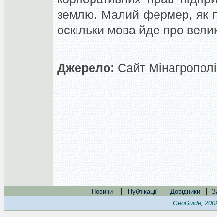
землю. Малий фермер, як п
оскільки мова йде про велик
Джерело:
Сайт Мінагрополі
|
|
|
Новини
Публікації
Довідники
З
GeoGuide, 200