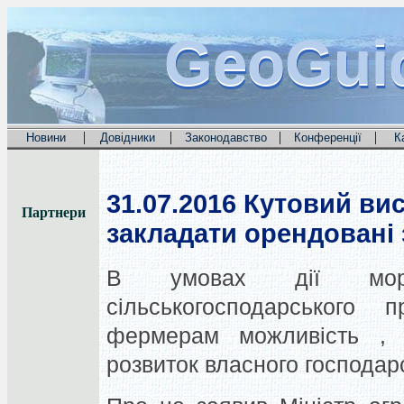
GeoGui
GeoGui
GeoGui
|
|
|
|
Новини
Довідники
Законодавство
Конференції
К
31.07.2016
Кутовий вис
Партнери
закладати орендовані 
В умовах дії мор
сільськогосподарського 
фермерам можливість , 
розвиток власного господар