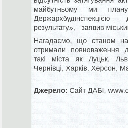
відсутність затягування ак
майбутньому ми плану
Держархбудінспекцією
результату», - заявив міськ
Нагадаємо, що станом на
отримали повноваження д
такі міста як Луцьк, Льві
Чернівці, Харків, Херсон, М
Джерело:
Сайт ДАБІ, www.d