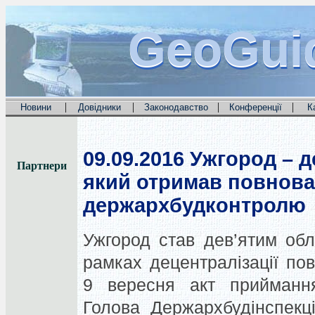
GeoGui
GeoGui
GeoGui
|
|
|
|
Новини
Довідники
Законодавство
Конференції
К
09.09.2016
Ужгород – д
Партнери
який отримав повнов
держархбудконтролю
Ужгород став дев’ятим обл
рамках децентралізації п
9 вересня акт приймання
Голова Держархбудінспекц