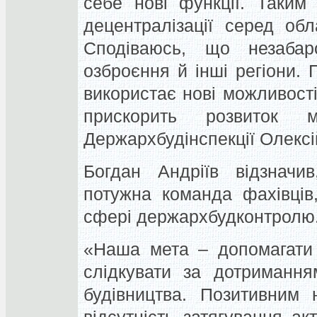
себе нові функції. Таким
децентралізації серед обл
Сподіваюсь, що незаба
озброєння й інші регіони.
використає нові можливост
прискорить розвиток 
Держархбудінспекції Олексі
Богдан Андріїв відзнач
потужна команда фахівців
сфері держархбудконтролю
«Наша мета – допомагати 
слідкувати за дотримання
будівництва. Позитивним 