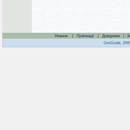
|
|
|
Новини
Публікації
Довідники
З
GeoGuide, 200