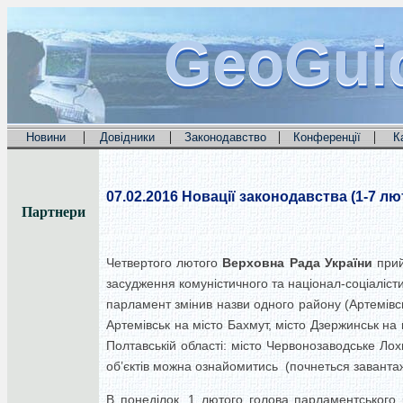
GeoGui
GeoGui
GeoGui
|
|
|
|
Новини
Довідники
Законодавство
Конференції
К
07.02.2016
Новації законодавства (1-7 лют
Партнери
Четвертого лютого
Верховна Рада України
прий
засудження комуністичного та націонал-соціалісти
парламент змінив назви одного району (Артемівськ
Артемівськ на місто Бахмут, місто Дзержинськ на 
Полтавській області: місто Червонозаводське Ло
об’єктів можна ознайомитись (почнеться завант
В понеділок, 1 лютого голова парламентського 