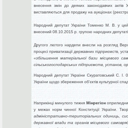
внесення змін до деяких законодавчих актів
виставляються для продажу на аукціонах (реєстр
Народний депутат України Томенко М. В. у цей
внесений 08.10.2015 р. групою народних депутаті
Другого лютого нардепи внесли на розгляд Верх
процесі приватизації державних підприємств, уста
«збільшення матеріальної бази місцевого са
сільськогосподарських підприємств, установ, ор
Народний депутат України Скуратовський С. І. 
України щодо збереження об'єктів культурної спа
Наприкінці минулого тижня
Мінрегіон
оприлюднив
у межах норм чинної Конституції України. Тво
адміністративно-територіальних одиниць, си
державної влади та органів місцевого самовря