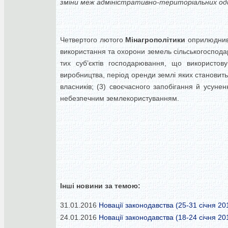
зміни меж адміністративно-територіальних од
Четвертого лютого
Мінагрополітики
оприлюднив 
використання та охорони земель сільськогоспода
тих суб’єктів господарювання, що використову
виробництва, період оренди землі яких становить
власників; (3) своєчасного запобігання й усуне
небезпечним землекористуванням.
Інші новини за темою:
31.01.2016
Новації законодавства (25-31 січня 20
24.01.2016
Новації законодавства (18-24 січня 201