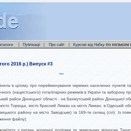
de
de
de
|
|
|
по низьким 
аталоги
Публікації
Про сайт
Курсові від На5ку
ого 2016 р.) Випуск #3
***
няла в цілому про перейменування окремих населених пунктів та 
чного (нацистського) тоталітарних режимів в Україні та заборону п
ий район Донецької області - на Бахмутський район Донецької област
місто Торецьк, місто Красний Лиман на місто Лиман; в Одеській обла
хвицького району на місто Заводське) та 169-ти селищ (сіл). Із п
аження файлу).
комітету з питань аграрної політики та земельних відносин Тара