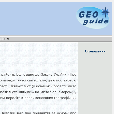
цінам
Оголошення
районів. Відповідно до Закону України «Про
ропаганди їхньої символіки», цією постановою
і), п’ятьох міст (у Донецькій області: місто
сті: місто Іллічівськ на місто Чорноморськ; у
овним переліком перейменованих географічних
с Кутовий вніс про прийняття за основу про