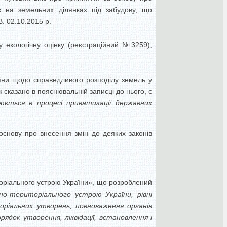
 на земельних ділянках під забудову, що
. 02.10.2015 р.
 екологічну оцінку (реєстраційний №3259),
аїни щодо справедливого розподілу земель у
 сказано в пояснювальній записці до нього, є
юється в процесі приватизації державних
основу про внесення змін до деяких законів
оріального устрою України», що розроблений
но-територіального устрою України, рівні
ріальних утворень, повноваження органів
док утворення, ліквідації, встановлення і