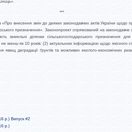
иниць»
.
***
«Про внесення змін до деяких законодавчих актів України щодо п
рського призначення». Законопроект спрямований на законодавче за
ють земельні ділянки сільськогосподарського призначення для
 не менш як 10 років; (2) актуальною інформацією щодо якісного с
ння явищ деградації ґрунтів та можливих еколого-економічних ризи
16 р.) Випуск #2
6 р.)