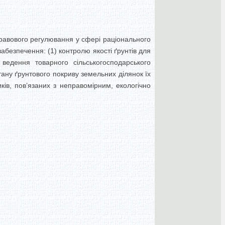
равового регулювання у сфері раціонального
безпечення: (1) контролю якості ґрунтів для
 ведення товарного сільськогосподарського
тану ґрунтового покриву земельних ділянок їх
ків, пов’язаних з неправомірним, екологічно