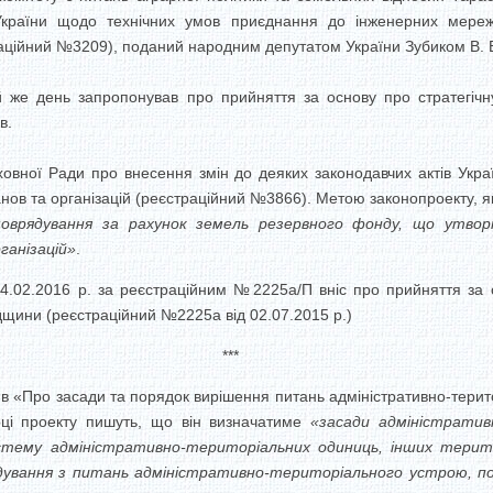
 України щодо технічних умов приєднання до інженерних мереж
аційний №3209), поданий народним депутатом України Зубиком В. В
 же день запропонував про прийняття за основу про стратегічну
в.
овної Ради про внесення змін до деяких законодавчих актів Укр
нов та організацій (реєстраційний №3866). Метою законопроекту, як
моврядування за рахунок земель резервного фонду, що утвор
ганізацій»
.
04.02.2016 р. за реєстраційним №2225а/П вніс про прийняття за 
дщини (реєстраційний №2225а від 02.07.2015 р.)
***
 «Про засади та порядок вирішення питань адміністративно-терит
рці проекту пишуть, що він визначатиме
«засади адміністратив
стему адміністративно-територіальних одиниць, інших терито
дування з питань адміністративно-територіального устрою, поря