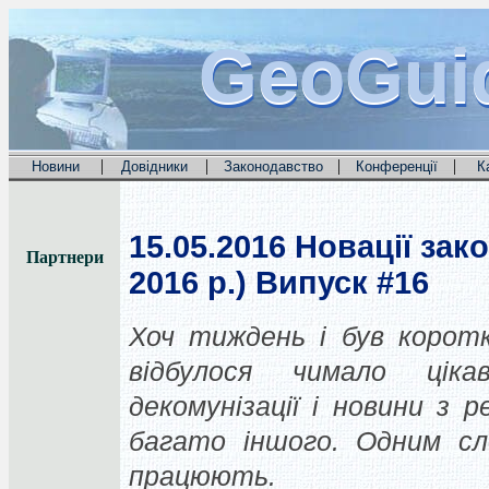
GeoGui
GeoGui
GeoGui
|
|
|
|
Новини
Довідники
Законодавство
Конференції
К
15.05.2016
Новації зако
Партнери
2016 р.) Випуск #16
Хоч тиждень і був коротк
відбулося чимало цік
декомунізації і новини з 
багато іншого. Одним сло
працюють.