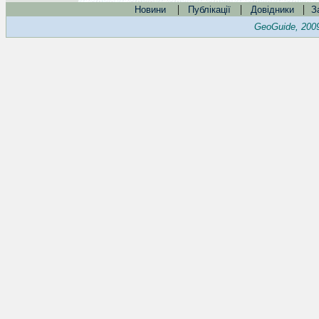
|
|
|
Новини
Публікації
Довідники
З
GeoGuide, 200