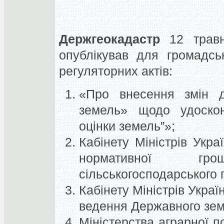
Держгеокадастр
12 травн
опублікував для громадсь
регуляторних актів:
«Про внесення змін д
земель» щодо удоско
оцінки земель”»;
Кабінету Міністрів Укр
нормативної гр
сільськогосподарського 
Кабінету Міністрів Укра
ведення Державного зем
Міністерства аграрної п