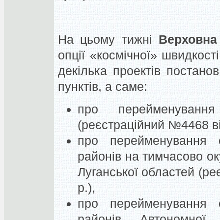
На цьому тижні
Верховна
опції «космічної» швидкост
декілька проектів постан
пунктів, а саме:
про перейменування
(реєстраційний №4468 ві
про перейменування 
районів на тимчасово ок
Луганської областей (ре
р.),
про перейменування 
районів Автономної