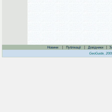
|
|
|
Новини
Публікації
Довідники
З
GeoGuide, 200