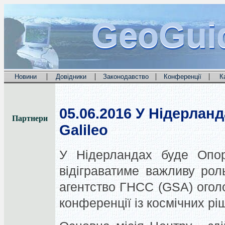
GeoGui
GeoGui
GeoGui
|
|
|
|
Новини
Довідники
Законодавство
Конференції
К
05.06.2016
У Нідерланд
Партнери
Galileo
У Нідерландах буде Опор
відіграватиме важливу рол
агентство ГНСС (GSA) огол
конференції із космічних ріш