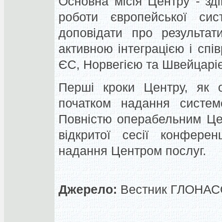
Основна місія Центру - зд
роботи європейської сист
доповідати про результат
активною інтеграцією і спі
ЄС, Норвегією та Швейцарі
Перші кроки Центру, як о
початком надання системо
Повністю операбельним Цен
відкритої сесії конферен
надання Центром послуг.
Джерело:
Вестник ГЛОНАСС,