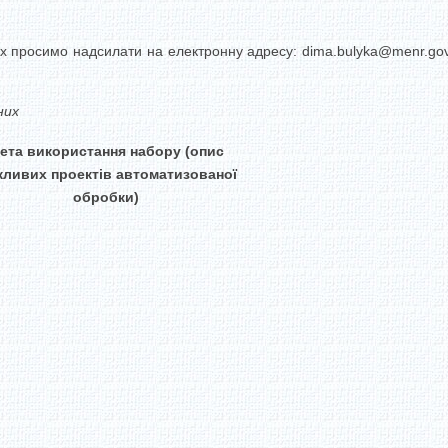
них просимо надсилати на електронну адресу:
dima.bulyka@menr.go
них
ета використання набору (опис
ливих проектів автоматизованої
обробки)