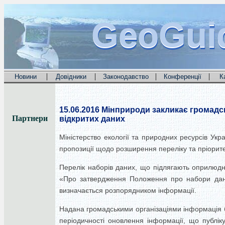
GeoGui
GeoGui
GeoGui
|
|
|
|
Новини
Довідники
Законодавство
Конференції
К
15.06.2016
Мінприроди закликає громадсь
Партнери
відкритих даних
Міністерство екології та природних ресурсів Ук
пропозиції щодо розширення переліку та пріорите
Перелік наборів даних, що підлягають оприлюдн
«Про затвердження Положення про набори даних
визначається розпорядником інформації.
Надана громадськими організаціями інформація б
періодичності оновлення інформації, що публік