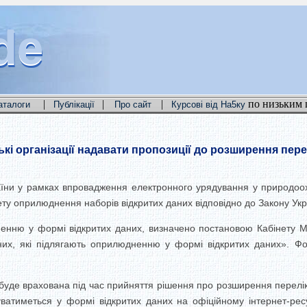
de
de
de
|
|
|
по низьким 
аталоги
Публікації
Про сайт
Курсові від На5ку
кі організації надавати пропозиції до розширення пер
раїни у рамках впровадження електронного урядування у природоо
ту оприлюднення наборів відкритих даних відповідно до Закону Укр
енню у формі відкритих даних, визначено постановою Кабінету Мі
, які підлягають оприлюдненню у формі відкритих даних». Фор
уде врахована під час прийняття рішення про розширення перелік
уватиметься у формі відкритих даних на офіційному інтернет-рес