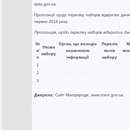
data.gov.ua.
Пропозиції щодо переліку наборів відкритих да
червня 2016 року.
Пропозиція, щодо переліку наборів відкритих да
№
Орган, що володіє
Перелік
М
Назва
з/
зазначеною
полів
мож
набору
п
інформації
набору
1
2
3
Джерело:
Сайт Мінприроди, www.menr.gov.ua