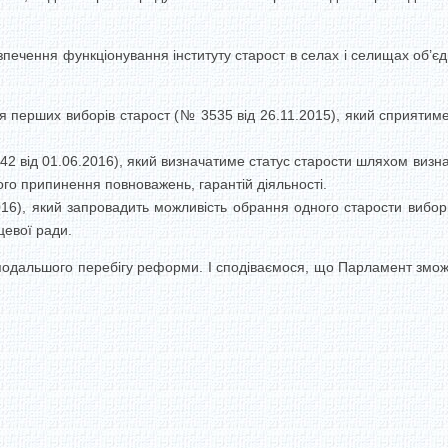
печення функціонування інституту старост в селах і селищах об’є
я перших виборів старост (№ 3535 від 26.11.2015), який сприяти
2 від 01.06.2016), який визначатиме статус старости шляхом визна
ого припинення повноважень, гарантій діяльності.
16), який запровадить можливість обрання одного старости виборц
цевої ради.
одальшого перебігу реформи. І сподіваємося, що Парламент зможе