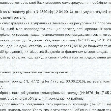
інансово-матеріальної бази місцевого самоврядування необхідно п
ї на місцевому рівні (№4390 від 12.04.2016), який усуває існуючі н
озподіл земель.
о самоврядування з управління земельними ресурсами та посилен
), який має запровадити принцип повсюдності юрисдикції орга
торіальних громад, надає повноваження розпоряджатися землями за
ивних послуг до бюджетів об’єднаних громад (№4386 від 12.04.20
за надання адміністративних послуг через ЦНАПИ до бюджетів таки
іб до відповідних місцевих бюджетів за фактичним місцезнаходженн
який встановлює підстави для сплати суб’єктами господарювання до
жних громад важливі такі законопроекти:
льних громад (№ 4772 та № 4773 від 03.06.2016), які врегулюют
д.
бровільного об’єднання територіальних громад (№4676 від 17.05.
них в результаті об`єднання громад різних районів.
добровільного об’єднання територіальних громад)» (№3390 від
 них, надасть право Уряду визнавати створені об’єднані громади т