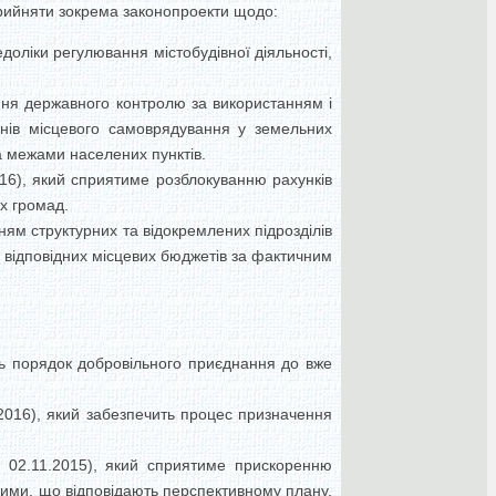
рийняти зокрема законопроекти щодо:
едоліки регулювання містобудівної діяльності,
ня державного контролю за використанням і
нів місцевого самоврядування у земельних
 межами населених пунктів.
16), який сприятиме розблокуванню рахунків
х громад.
ям структурних та відокремлених підрозділів
 відповідних місцевих бюджетів за фактичним
ь порядок добровільного приєднання до вже
2016), який забезпечить процес призначення
 02.11.2015), який сприятиме прискоренню
акими, що відповідають перспективному плану,