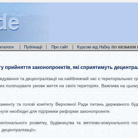
de
de
de
|
|
|
по низьким 
аталоги
Публікації
Про сайт
Курсові від На5ку
у прийняття законопроектів, які сприятимуть децентралі
ування та децентралізації на найближчий час є територіальних гр
х поліпшувати умови життя на своїх територіях. Важлива на цьому
ламенту та голові комітету Верховної Ради питань державного буді
нути необхідні для підтримки реформи законопроекти.
гіонального розвитку, будівництва та житлово-комунального гос
децентралізації».