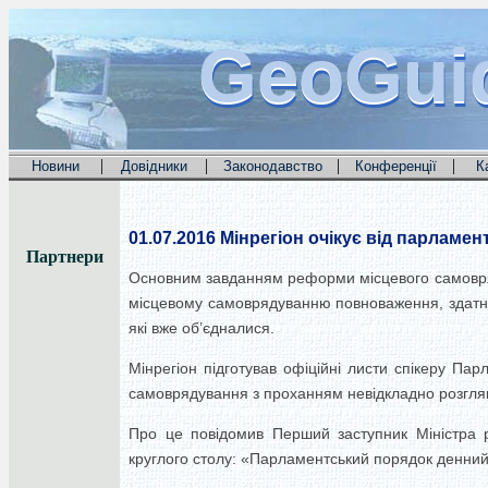
GeoGui
GeoGui
GeoGui
|
|
|
|
Новини
Довідники
Законодавство
Конференції
К
01.07.2016
Мінрегіон очікує від парламент
Партнери
Основним завданням реформи місцевого самовряд
місцевому самоврядуванню повноваження, здатни
які вже об’єдналися.
Мінрегіон підготував офіційні листи спікеру Пар
самоврядування з проханням невідкладно розгля
Про це повідомив Перший заступник Міністра ре
круглого столу: «Парламентський порядок денний 