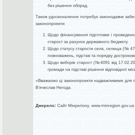
без рішення облрад.
Також удосконалення потребує законодавче забез
законопроекти:
Щодо фінансування підготовки і проведенн
старост за рахунок державного бюджету.
Щодо статусу старости села, селища (№ 474
повноважень, підстав та порядку достроков
Щодо виборів старост (№4091 від 17.02.20
громади на підставі рішення відповідної міс
«Вважаємо ці законопроекти надважливими для п
В’ячеслав Негода.
Джерело:
Сайт Мінрегіону, www.minregion.gov.ua