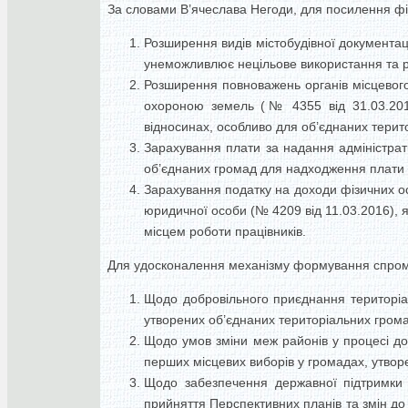
За словами В’ячеслава Негоди, для посилення ф
Розширення видів містобудівної документаці
унеможливлює нецільове використання та р
Розширення повноважень органів місцевог
охороною земель (№ 4355 від 31.03.2016
відносинах, особливо для об’єднаних тери
Зарахування плати за надання адміністрат
об’єднаних громад для надходження плати 
Зарахування податку на доходи фізичних ос
юридичної особи (№ 4209 від 11.03.2016), 
місцем роботи працівників.
Для удосконалення механізму формування спромо
Щодо добровільного приєднання територіа
утворених об’єднаних територіальних грома
Щодо умов зміни меж районів у процесі до
перших місцевих виборів у громадах, утворе
Щодо забезпечення державної підтримки 
прийняття Перспективних планів та змін до