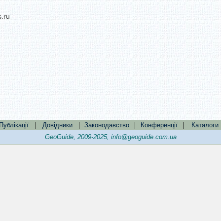
.ru
|
|
|
|
Публікації
Довідники
Законодавство
Конференції
Каталоги
GeoGuide, 2009-2025,
info@geoguide.com.ua