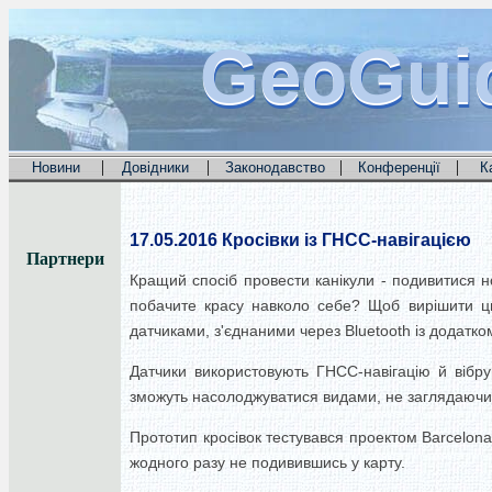
GeoGui
GeoGui
GeoGui
|
|
|
|
Новини
Довідники
Законодавство
Конференції
К
17.05.2016
Кросівки із ГНСС-навігацією
Партнери
Кращий спосіб провести канікули - подивитися н
побачите красу навколо себе? Щоб вирішити цю 
датчиками, з'єднаними через Bluetooth із додатк
Датчики використовують ГНСС-навігацію й вібру
зможуть насолоджуватися видами, не заглядаючи
Прототип кросівок тестувався проектом Barcelona
жодного разу не подивившись у карту.