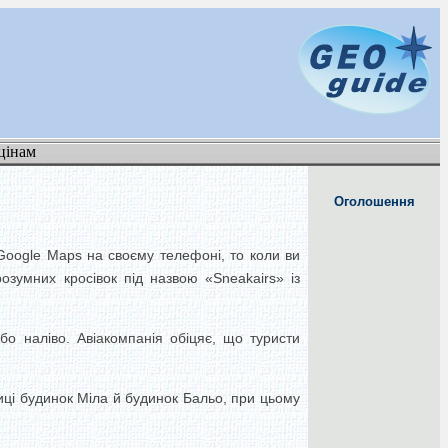
цінам
Оголошення
 Google Maps на своєму телефоні, то коли ви
зумних кросівок під назвою «Sneakairs» із
бо наліво. Авіакомпанія обіцяє, що туристи
лиці будинок Міла й будинок Бальо, при цьому