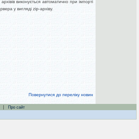
архівів виконується автоматично при імпорті
рвера у вигляді zip-архіву.
Повернутися до переліку новин
|
Про сайт