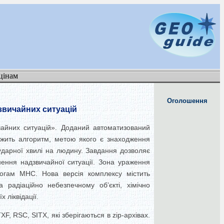
цінам
Оголошення
звичайних ситуацій
чайних ситуацій
»
. Доданий автоматизований
лежить алгоритм, метою якого є знаходження
-ударної хвилі на людину. Завдання дозволяє
ення надзвичайної ситуації. Зона ураження
могам МНС. Нова версія комплексу містить
радіаційно небезпечному об’єкті, хімічно
 ліквідації.
, RSC, SITX, які зберігаються в zip-архівах.