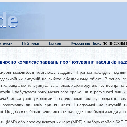
de
de
de
|
|
|
по низьким 
аталоги
Публікації
Про сайт
Курсові від На5ку
ширено комплекс завдань прогнозування наслідків над
зширені можливості комплексу завдань
«
Прогноз наслідків надзви
надзвичайних ситуацій на вибухонебезпечному об’єкті. В основі 
цінка завданих їм руйнувань, а також характеру впливу повітряно
орів і побудувати зону можливого ураження в результаті виникн
ичайної ситуації умовними позначеннями, які відповідають ви
 вражаючих чинників при виникненні надзвичайних ситуацій на 
. Це дозволяє більш точно оцінити наслідки і необхідні заходи для їх
и (MAP) або проекту векторних карт (MPT) з набору файлів SXF, TXF