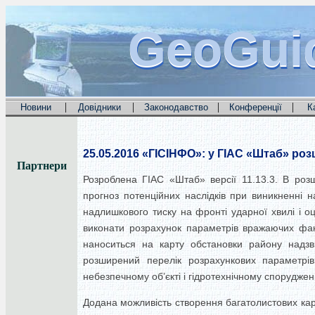
GeoGui
GeoGui
GeoGui
|
|
|
|
Новини
Довідники
Законодавство
Конференції
К
25.05.2016
«ГІСІНФО»: у ГІАС «Штаб» роз
Партнери
Розроблена ГІАС «Штаб» версії 11.13.3. В ро
прогноз потенційних наслідків при виникненні 
надлишкового тиску на фронті ударної хвилі і о
виконати розрахунок параметрів вражаючих факт
наноситься на карту обстановки району надзв
розширений перелік розрахункових параметрів
небезпечному об’єкті і гідротехнічному спорудженні
Додана можливість створення багатолистових карт