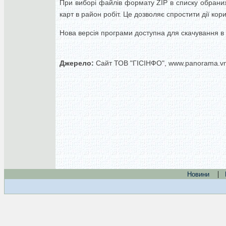
При виборі файлів формату ZIP в списку обраних
карт в район робіт. Це дозволяє спростити дії кори
Нова версія програми доступна для скачування в р
Джерело:
Сайт ТОВ "ГІСІНФО", www.panorama.v
|
Новини