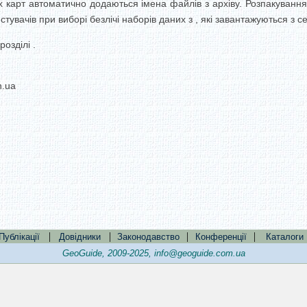
 карт автоматично додаються імена файлів з архіву. Розпакування 
стувачів при виборі безлічі наборів даних з , які завантажуються з се
озділі .
n.ua
|
|
|
|
Публікації
Довідники
Законодавство
Конференції
Каталоги
GeoGuide, 2009-2025,
info@geoguide.com.ua