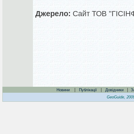
Джерело:
Сайт ТОВ "ГІСІН
|
|
|
Новини
Публікації
Довідники
З
GeoGuide, 200