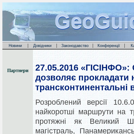
GeoGui
GeoGui
GeoGui
|
|
|
|
Новини
Довідники
Законодавство
Конференції
К
27.05.2016
«ГІСІНФО»: 
Партнери
дозволяє прокладати 
трансконтинентальні в
Розроблений версії 10.6.
найкоротші маршрути на тр
протяжні як Великий Шо
магістраль, Панамериканс