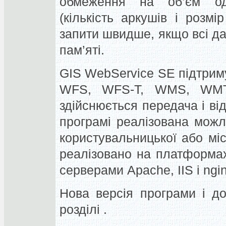
обмеження на об’єм од
(кількість аркушів і розмі
запити швидше, якщо всі да
пам’яті.
GIS WebServiсe SE підтрим
WFS, WFS-T, WMS, WMT
здійснюється передача і в
програмі реалізована можли
користувальницької або міс
реалізовано на платформах
серверами Apache, IIS і ngin
Нова версія програми і до
розділі .