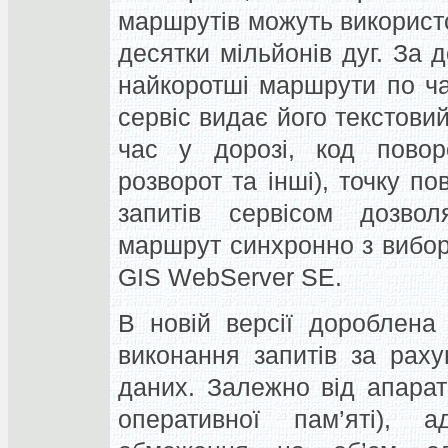
маршрутів можуть використо
десятки мільйонів дуг. За
найкоротші маршрути по час
сервіс видає його текстовий
час у дорозі, код поворо
розворот та інші), точку п
запитів сервісом дозвол
маршрут синхронно з вибор
GIS WebServer SE.
В новій версії дороблена 
виконання запитів за рах
даних. Залежно від апара
оперативної пам’яті), а