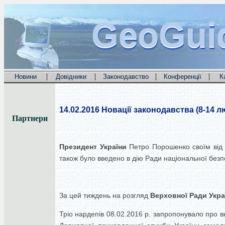
GeoGui
GeoGui
GeoGui
|
|
|
|
Новини
Довідники
Законодавство
Конференції
К
14.02.2016
Новації законодавства (8-14 лю
Партнери
Президент України
Петро Порошенко своїм від 0
також було введено в дію Ради національної безпе
За цей тиждень на розгляд
Верховної Ради Укра
Тріо нардепів 08.02.2016 р. запропонувало про 