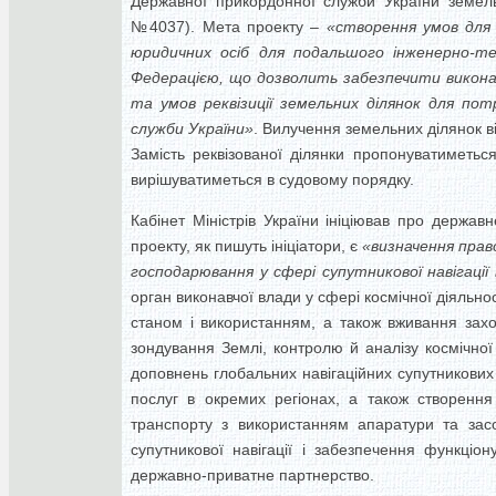
Державної прикордонної служби України земел
№4037). Мета проекту –
«створення умов для
юридичних осіб для подальшого інженерно-те
Федерацією, що дозволить забезпечити викона
та умов реквізиції земельних ділянок для по
служби України»
. Вилучення земельних ділянок в
Замість реквізованої ділянки пропонуватиметьс
вирішуватиметься в судовому порядку.
Кабінет Міністрів України ініціював про держа
проекту, як пишуть ініціатори, є
«визначення право
господарювання у сфері супутникової навігації
орган виконавчої влади у сфері космічної діяльно
станом і використанням, а також вживання захо
зондування Землі, контролю й аналізу космічної
доповнень глобальних навігаційних супутникових
послуг в окремих регіонах, а також створення 
транспорту з використанням апаратури та засоб
супутникової навігації і забезпечення функціо
державно-приватне партнерство.