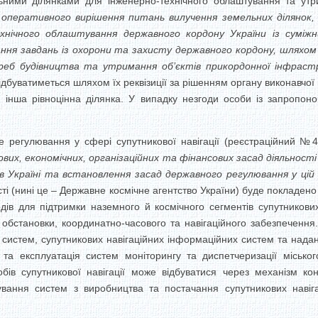
ьними ділянками для інженерно-технічного облаштування та утр
 оперативного вирішення питань вилучення земельних ділянок,
хнічного облаштування державного кордону України із суміж
ння завдань із охорони та захисту державного кордону, шляхом
треб будівництва та утримання об’єктів прикордонної інфрас
ідбуватиметься шляхом їх реквізиції за рішенням органу виконавчо
я інша рівноцінна ділянка. У випадку незгоди особи із запропо
вне регулювання у сфері супутникової навігації (реєстраційний №
вих, економічних, організаційних та фінансових засад діяльності
 в Україні та встановлення засад державного регулювання у цій
сті (нині це – Державне космічне агентство України) буде покладено
дів для підтримки наземного й космічного сегментів супутникових
 обстановки, координатно-часового та навігаційного забезпеченн
 систем, супутникових навігаційних інформаційних систем та нада
та експлуатація систем моніторингу та диспетчеризації міськог
ів супутникової навігації може відбуватися через механізм кон
нування систем з виробництва та постачання супутникових навіг