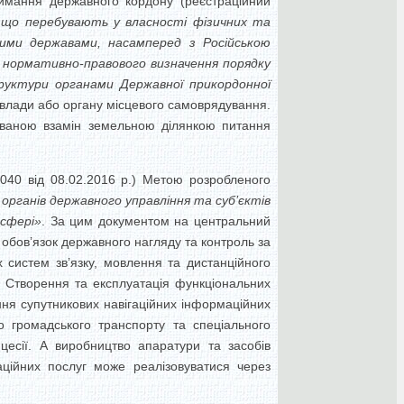
имання державного кордону (реєстраційний
 що перебувають у власності фізичних та
ними державами, насамперед з Російською
 нормативно-правового визначення порядку
труктури органами Державної прикордонної
ї влади або органу місцевого самоврядування.
нованою взамін земельною ділянкою питання
4040 від 08.02.2016 р.) Метою розробленого
 органів державного управління та суб’єктів
 сфері»
. За цим документом на центральний
 обов’язок державного нагляду та контроль за
 систем зв’язку, мовлення та дистанційного
я. Створення та експлуатація функціональних
ння супутникових навігаційних інформаційних
о громадського транспорту та спеціального
цесії. А виробництво апаратури та засобів
аційних послуг може реалізовуватися через