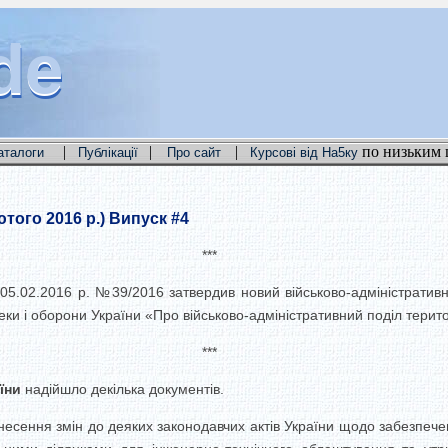
de
de
de
|
|
|
по низьким 
аталоги
Публікації
Про сайт
Курсові від На5ку
того 2016 р.) Випуск #4
***
5.02.2016 р. №39/2016 затвердив новий військово-адміністративн
ки і оборони України «Про військово-адміністративний поділ територ
***
їни
надійшло декілька документів.
внесення змін до деяких законодавчих актів України щодо забезпеч