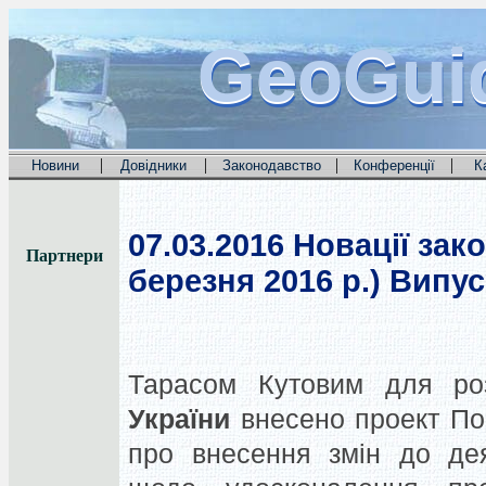
GeoGui
GeoGui
GeoGui
|
|
|
|
Новини
Довідники
Законодавство
Конференції
К
07.03.2016
Новації зако
Партнери
березня 2016 р.) Випус
Тарасом Кутовим для р
України
внесено проект По
про внесення змін до дея