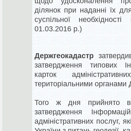
щодо удосконалення про
ділянок при наданні їх дл
суспільної необхідност
01.03.2016 р.)
Держгеокадастр
затверди
затвердження типових Ін
карток адміністратив
територіальними органами 
Того ж дня прийнято 
затвердження Інформаці
адміністративних послуг, 
України з питань геодезії, к