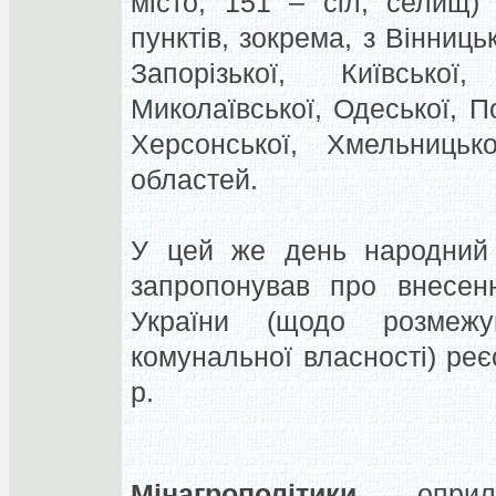
місто, 151 – сіл, селищ)
пунктів, зокрема, з Вінниць
Запорізької, Київської,
Миколаївської, Одеської, По
Херсонської, Хмельницько
областей.
У цей же день народний 
запропонував про внесен
України (щодо розмеж
комунальної власності) ре
р.
Мінагрополітики
оприлю