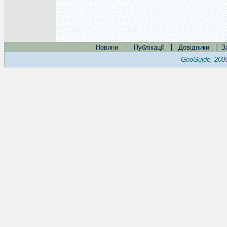
|
|
|
Новини
Публікації
Довідники
З
GeoGuide, 200