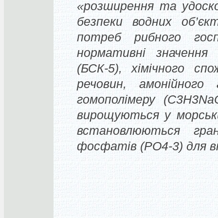
«розширення та удоско
безпеки водних об’єк
потреб рибного гос
нормативні значення 
(БСК-5), хімічного сп
речовин, амонійного
гомополімеру (С3Н3NaO
вирощуються у морськи
встановлюються гран
фосфатів (PO4-3) для в