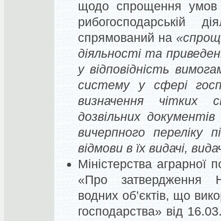
щодо спрощення умов в
рибогосподарській ді
спрямований на
«спрощ
діяльності та приведен
у відповідність вимога
систему у сфері госпо
визначення чітких 
дозвільних документів
вичерпного переліку п
відмови в їх видачі, вид
Міністерства аграрної п
«Про затвердження Но
водних об’єктів, що вик
господарства» від 16.03