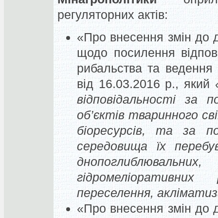
регуляторних актів:
«Про внесення змін до д
щодо посилення відпов
рибальства та ведення
від 16.03.2016 р., який
відповідальності за 
об’єктів тваринного св
біоресурсів, та за 
середовища їх перебув
днопоглиблювальни
гідромеліоративних
переселення, акліматиз
«Про внесення змін до д