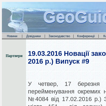
GeoGui
GeoGui
GeoGui
|
|
|
|
Новини
Довідники
Законодавство
Конференції
К
19.03.2016
Новації зако
Партнери
2016 р.) Випуск #9
У четвер, 17 березн
перейменування окремих н
№4084 від 17.02.2016 р.) 