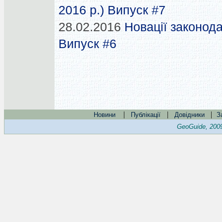
2016 р.) Випуск #7
28.02.2016
Новації законода
Випуск #6
|
|
|
Новини
Публікації
Довідники
З
GeoGuide, 200