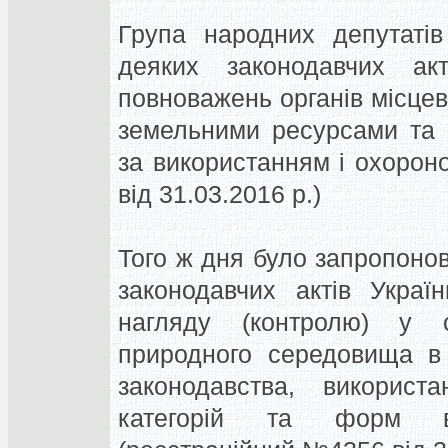
Група народних депутаті
деяких законодавчих ак
повноважень органів місце
земельними ресурсами та 
за використанням і охоро
від 31.03.2016 р.)
Того ж дня було запропоно
законодавчих актів Украї
нагляду (контролю) у 
природного середовища в 
законодавства, викорис
категорій та форм вл