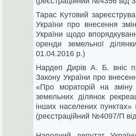
(реєстраційний №4356 від 3
Тарас Кутовий зареєструва
України про внесення змі
України щодо впорядкуван
оренди земельної ділянк
01.04.2016 р.)
Нардеп Дирів А. Б. вніс 
Закону України про внесенн
«Про мораторій на зміну 
земельних ділянок рекреа
інших населених пунктах»
(реєстраційний №4097/П від
Народний депутат Україн