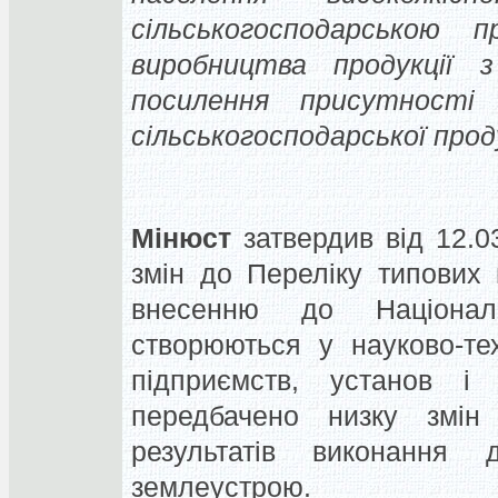
сільськогосподарською п
виробництва продукції 
посилення присутності
сільськогосподарської про
Мінюст
затвердив від 12.0
змін до Переліку типових 
внесенню до Націонал
створюються у науково-тех
підприємств, установ і 
передбачено низку зм
результатів виконання 
землеустрою.