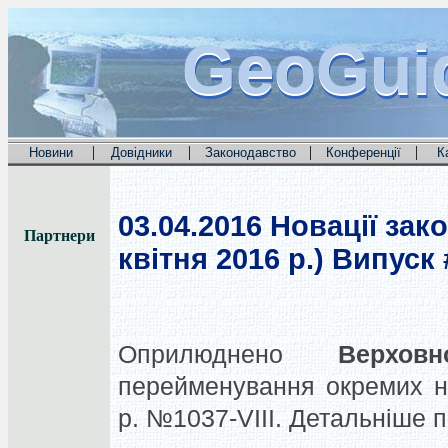
GeoGui
GeoGui
GeoGui
|
|
|
|
Новини
Довідники
Законодавство
Конференції
К
03.04.2016
Новації зако
Партнери
квітня 2016 р.) Випуск 
Оприлюднено
Верхов
перейменування окремих на
р. №1037-VIII. Детальніше 