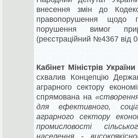
внесення змін до Кодекс
правопорушення щодо по
порушення вимог приро
(реєстраційний №4367 від 0
Кабінет Міністрів України
схвалив Концепцію Держав
аграрного сектору економ
спрямована на
«створення
для ефективного, соці
аграрного сектору економ
промисловості сільськ
населення - високоякіс