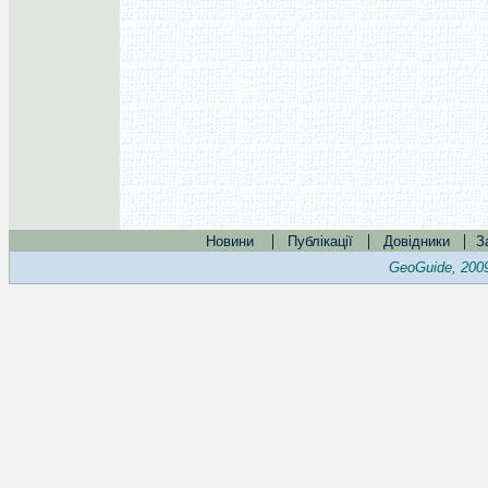
|
|
|
Новини
Публікації
Довідники
З
GeoGuide, 200