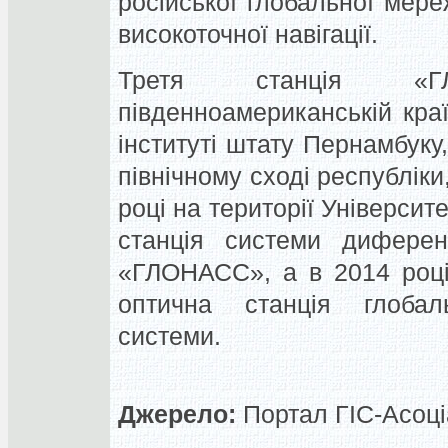
російської глобальної мере
високоточної навігації.
Третя станція «Г
південноамериканській кра
інституті штату Пернамбуку
північному сході республіки
році на території Університ
станція системи диференц
«ГЛОНАСС», а в 2014 році
оптична станція глобаль
системи.
Джерело:
Портал ГІС-Асоціа