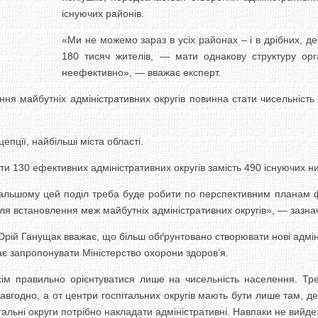
існуючих районів.
«Ми не можемо зараз в усіх районах – і в дрібних, де
180 тисяч жителів, — мати однакову структуру орг
неефективно», — вважає експерт.
ння майбутніх адміністративних округів повинна стати чисельніс
епції, найбільші міста області.
ити 130 ефективних адміністративних округів замість 490 існуючих ни
дальшому цей поділ треба буде робити по перспективним планам
для встановлення меж майбутніх адміністративних округів», — зазнач
Юрій Ганущак вважає, що більш обґрунтовано створювати нові адмініс
 запропонувати Міністерство охорони здоров’я.
всім правильно орієнтуватися лише на чисельність населення. Тр
авгодно, а от центри госпітальних округів мають бути лише там, д
спітальні округи потрібно накладати адміністративні. Навпаки не вийд