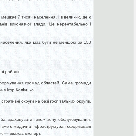
 мешкає 7 тисяч населення, і в великих, де є
анів виконавчої влади. Це нерентабельно і
ть населення, яка має бути не меншою за 150
ні районів.
 формування громад областей. Саме громади
ив Ігор Коліушко.
тративні округи на базі госпітальних округів,
еба враховувати також зону обслуговування.
е вже є медична інфраструктура і сформовані
е», — вважає експерт.