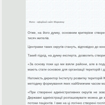
Фото - офіційний сайт Мінрегіону
Отже, на його думку, основним критерієм створе
тисяч жителів.
Центрами таких округів стануть, відповідно до конц
Такий підхід, на думку експерта, дозволить створ
«За основу поки що ми взяли райони, але в по
мають стати основою для організації територій і 
Натомість директор Інституту розвитку територій 
методику формування яких найближчим часом має
«При створенні адміністративних округів не зо
Державні адміністрації розташовувати можна де з
потоки пацієнтів. І вже на ці логічно створені го