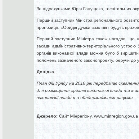
За підрахунками Юрія Ганущака, госпітальних окр
Перший заступник Міністра регіонального розвитк
пропозиції. «Обидві думки важливі і будуть врах
Перший заступник Міністра також нагадав, що 
засади адміністративно-територіального устрою 
органів виконавчої влади можна було б вирішит
положень зазначеного законопроекту, беручи до у
Довідка
План дій Уряду на 2016 рік передбачає схваленн
для розміщення органів виконавчої влади та ін
виконавчої влади та облдержадміністраціями.
Джерело:
Сайт Мінрегіону, www.minregion.gov.ua