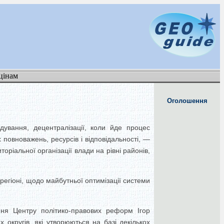
цінам
Оголошення
ування, децентралізації, коли йде процес
 повноважень, ресурсів і відповідальності, —
оріальної організації влади на рівні районів,
нрегіоні, щодо майбутньої оптимізації системи
ння Центру політико-правових реформ Ігор
 округів, які утворюються на базі декількох