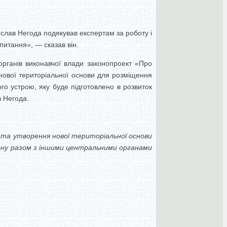
еслав Негода подякував експертам за роботу і
питання», — сказав він.
рганів виконавчої влади законопроект «Про
 нової територіальної основи для розміщення
о устрою, яку буде підготовлено в розвиток
в Негода.
ди та утворення нової територіальної основи
іону разом з іншими центральними органами