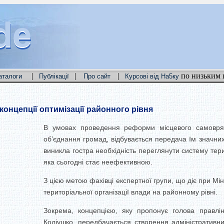
de
de
de
|
|
|
по низьким 
аталоги
Публікації
Про сайт
Курсові від На5ку
концепції оптимізації районного рівня
В умовах проведення реформи місцевого самовряд
об’єднання громад, відбувається передача їм значних
виникла гостра необхідність переглянути систему терит
яка сьогодні стає неефективною.
З цією метою фахівці експертної групи, що діє при Мі
територіальної організації влади на районному рівні.
Зокрема, концепцією, яку пропонує голова правлі
Коліушко, передбачається створення адміністративних