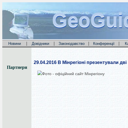
GeoGui
GeoGui
GeoGui
|
|
|
|
Новини
Довідники
Законодавство
Конференції
К
29.04.2016
В Мінрегіоні презентували дві 
Партнери