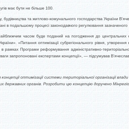
угів має бути не більше 100.
у, будівництва та житлово-комунального господарства України В’яч
овані в подальшому процесі законодавчого регулювання зазначеного 
найближчим часом буде поданий на погодження до центральних о
України». «Питання оптимізації субрегіонального рівня, утворення
и в рамках Програми реформування адміністративно-територіальног
ваги запропоновані експертами концепції», — підсумував В’ячесла
я концепції оптимізації системи територіальної організації вла
ших державних органів. Розробити цю концепцію доручено Мінрег