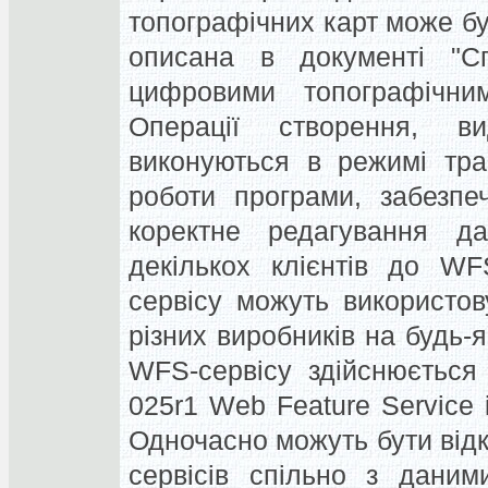
топографічних карт може б
описана в документі "С
цифровими топографічн
Операції створення, в
виконуються в режимі тран
роботи програми, забезпе
коректне редагування д
декількох клієнтів до WFS
сервісу можуть використов
різних виробників на будь-
WFS-сервісу здійснюється
025r1 Web Feature Service
Одночасно можуть бути відк
сервісів спільно з даним