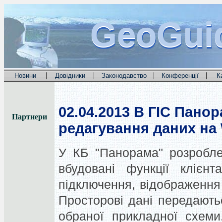
GeoGui
GeoGui
GeoGui
|
|
|
|
Новини
Довідники
Законодавство
Конференції
К
02.04.2013
В ГІС Панор
Партнери
редагування даних на
У КБ "Панорама" розроблен
вбудовані функції клієн
підключення, відображення
Просторові дані передають
обраної прикладної схеми