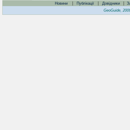
|
|
|
Новини
Публікації
Довідники
З
GeoGuide, 200