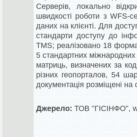
Серверів, локально відкр
швидкості роботи з WFS-с
даних на клієнті.
Для доступ
стандарти доступу до ін
TMS; реалізовано 18 формат
5 стандартних міжнародних 
матриць, визначених за ко
різних геопорталов,
54 шар
документація розміщені на с
Джерело:
ТОВ "ГІСІНФО", 