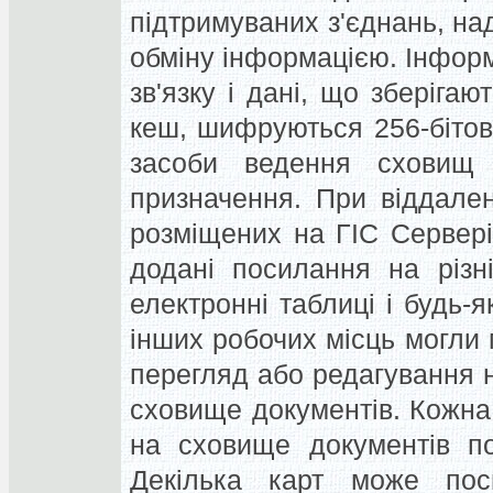
підтримуваних з'єднань, над
обміну інформацією. Інфор
зв'язку і дані, що зберігаю
кеш, шифруються 256-бітов
засоби ведення сховищ 
призначення. При віддален
розміщених на ГІС Сервері,
додані посилання на різні
електронні таблиці і будь-я
інших робочих місць могли 
перегляд або редагування н
сховище документів. Кожна
на сховище документів по 
Декілька карт може пос