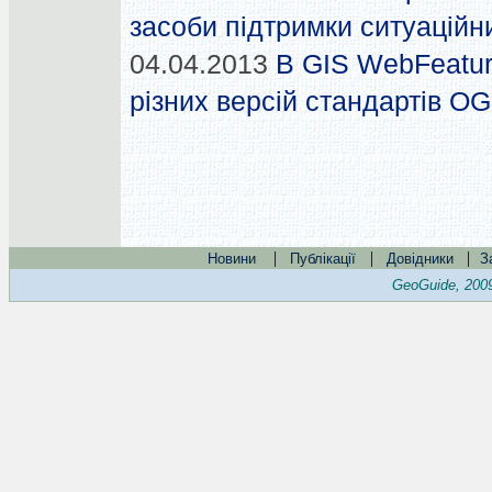
засоби підтримки ситуаційн
04.04.2013
В GIS WebFeatur
різних версій стандартів O
|
|
|
Новини
Публікації
Довідники
З
GeoGuide, 200