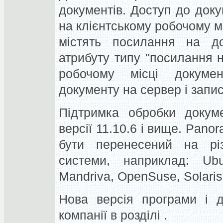
документів. Доступ до доку
на клієнтському робочому мі
містять посилання на до
атрибуту типу "посилання н
робочому місці докуме
документу на сервер і запис
Підтримка обробки докуме
версії 11.10.6 і вище. Pano
бути перенесений на різ
системи, наприклад: Ubun
Mandriva, OpenSuse, Solaris
Нова версія програми і д
компанії в розділі .