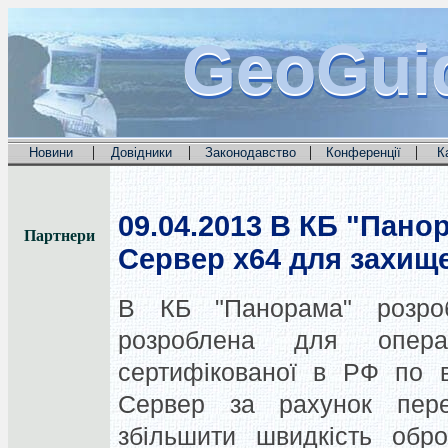
GeoGui
GeoGui
GeoGui
|
|
|
|
Новини
Довідники
Законодавство
Конференції
К
09.04.2013
В КБ "Панор
Партнери
Сервер x64 для захище
В КБ "Панорама" розроб
розроблена для опер
сертифікованої в РФ по в
Сервер за рахунок пере
збільшити швидкість обро