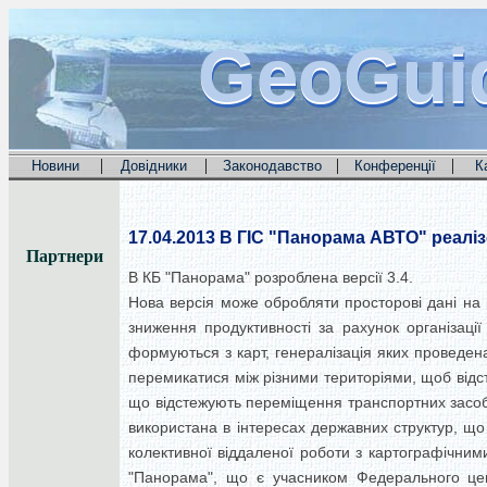
GeoGui
GeoGui
GeoGui
|
|
|
|
Новини
Довідники
Законодавство
Конференції
К
17.04.2013
В ГІС "Панорама АВТО" реаліз
Партнери
В КБ "Панорама" розроблена версії 3.4.
Нова версія може обробляти просторові дані на 
зниження продуктивності за рахунок організаці
формуються з карт, генералізація яких проведена 
перемикатися між різними територіями, щоб відс
що відстежують переміщення транспортних засобі
використана в інтересах державних структур, що 
колективної віддаленої роботи з картографічним
"Панорама", що є учасником Федерального цен