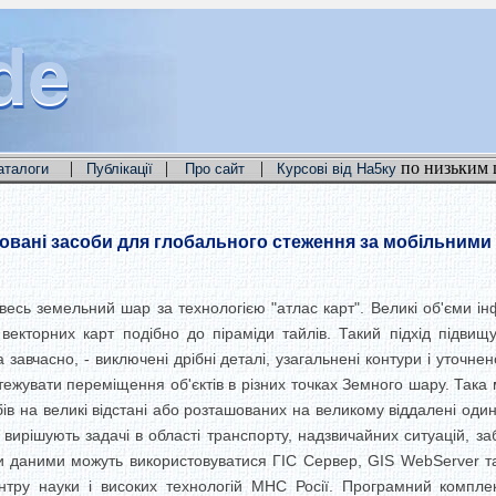
de
de
de
|
|
|
по низьким 
аталоги
Публікації
Про сайт
Курсові від На5ку
овані засоби для глобального стеження за мобільними
весь земельний шар за технологією "атлас карт". Великі об'єми ін
ї векторних карт подібно до піраміди тайлів. Такий підхід підви
завчасно, - виключені дрібні деталі, узагальнені контури і уточне
тежувати переміщення об'єктів в різних точках Земного шару. Така
в на великі відстані або розташованих на великому віддалені оди
вирішують задачі в області транспорту, надзвичайних ситуацій, за
и даними можуть використовуватися ГІС Сервер, GIS WebServer та
тру науки і високих технологій МНС Росії. Програмний компл