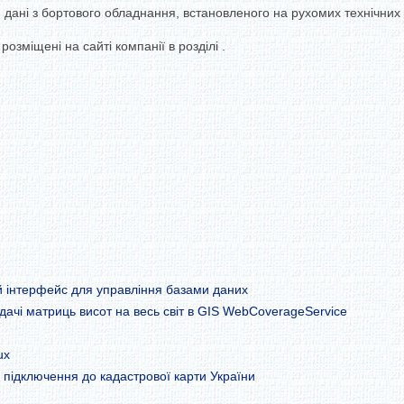
ані з бортового обладнання, встановленого на рухомих технічних з
розміщені на сайті компанії в розділі .
й інтерфейс для управління базами даних
ачі матриць висот на весь світ в GIS WebCoverageService
ux
 підключення до кадастрової карти України