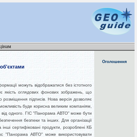
цінам
Оголошення
 об'єктами
формації можуть відображатися без істотного
щує якість оглядових фонових зображень, що
но розміщення підписів. Нова версія дозволяє
 можливість буде корисна великим компаніям,
н від одного. ГІС "Панорама АВТО" може бути
безпечення безпеки та інших. Для організації
 інші сертифіковані продукти, розроблені КБ
екс "Панорама АВТО" може використовувати