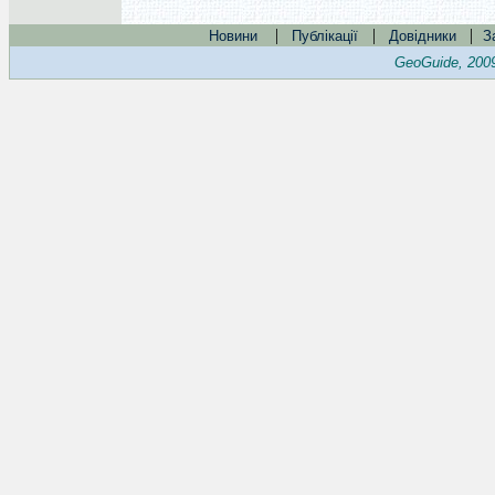
|
|
|
Новини
Публікації
Довідники
З
GeoGuide, 200