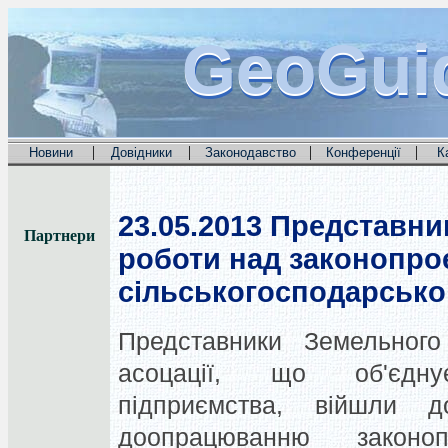
GeoGui
GeoGui
GeoGui
|
|
|
|
Новини
Довідники
Законодавство
Конференції
К
23.05.2013
Представник
Партнери
роботи над законопро
сільськогосподарсько
Представники Земельного
асоцації, що об'єдну
підприємства, війшли 
доопрацюванню закон