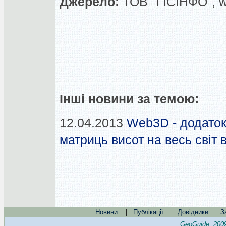
Джерело:
ТОВ "ГІСІНФО", 
Інші новини за темою:
12.04.2013
Web3D - додаток
матриць висот на весь світ
|
|
|
Новини
Публікації
Довідники
З
GeoGuide, 200