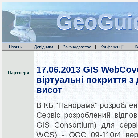
GeoGui
GeoGui
GeoGui
|
|
|
|
Новини
Довідники
Законодавство
Конференції
К
17.06.2013
GIS WebCove
Партнери
віртуальні покриття з
висот
В КБ "Панорама" розроблени
Сервіс розроблений відпо
GIS Consortium) для серв
WCS) - OGC 09-110r4 версі