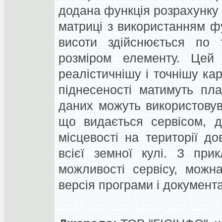
додана функція розрахунку 
матриці з використанням фу
висоти здійснюється по 
розміром елементу. Цей 
реалістичнішу і точнішу кар
піднесеності матимуть пла
даних можуть використовув
що видається сервісом, д
місцевості на території до
всієї земної кулі. З при
можливості сервісу, можн
версія програми і документац