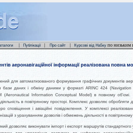
de
de
de
|
|
|
по низьким 
аталоги
Публікації
Про сайт
Курсові від На5ку
нтів аеронавігаційної інформації реалізована повна м
чений для автоматизованого формування графічних документів аер
дення бази даних і обміну даними у форматі ARINC 424 (Navigation
(Aeronautical Information Conceptual Model) в повному об'ємі.
діяльність в повітряному просторі. Комплекс дозволяє обробляти д
ро сповіщення і авіаційні повідомлення. У комплексі реалізовано
ізацій з урахуванням дозволів і обмежень діяльності в повітряному
ий дозволяє виконувати імпорт і експорт маршрутів стандартного у