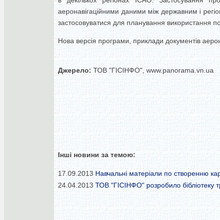
в декількох регіонах ICAO. Застосування пр
аеронавігаційними даними між державним і регіо
застосовуватися для планування використання пов
Нова версія програми, приклади документів аерона
Джерело:
ТОВ "ГІСІНФО", www.panorama.vn.ua
Інші новини за темою:
17.09.2013
Навчальні матеріали по створенню кар
24.04.2013
ТОВ "ГІСІНФО" розробило бібліотеку т