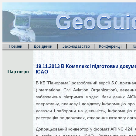
GeoGui
GeoGui
GeoGui
|
|
|
|
Новини
Довідники
Законодавство
Конференції
К
19.11.2013
В Комплексі підготовки докуме
Партнери
ICAO
В КБ "Панорама" розроблений версії 5.0, призна
(International Civil Aviation Organization), ве
забезпечена підтримка моделі бази даних AICM 
оперативну, планову і довідкову інформацію про 
дозволи і заборони на діяльність, інформацію п
реєстрацію по державах, створення каталогу орган
Допрацьований конвертор у формат ARINC 424, як