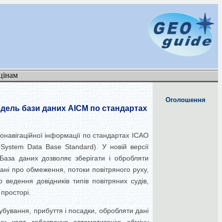
цінам
Оголошення
одель бази даних AICM по стандартах
онавігаційної інформації по стандартах ICAO
 System Data Base Standard). У новій версії
 База даних дозволяє зберігати і обробляти
ані про обмеження, потоки повітряного руху,
 ведення довідників типів повітряних судів,
 просторі.
бування, прибуття і посадки, обробляти дані