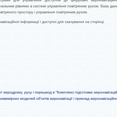
ограми для управління доступом до цифрових аеронавігаційн
нальним рівнями в системі управління повітряним рухом. База да
ітряного простору і управління повітряним рухом.
вігаційної інформації і доступні для скачування на сторінці .
т аеродрому, руху і перешкод в "Комплексі підготовки аеронавігаці
ривимірних моделей об'єктів аеронавігації і приклад аеронавігаційн