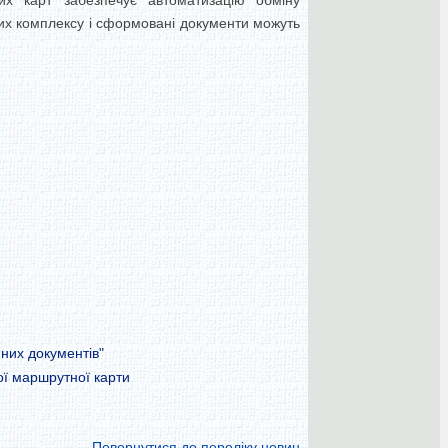
их карт забезпечує автоматизацію обміну
них комплексу і сформовані документи можуть
йних документів"
ої маршрутної карти
Повернутися до переліку новин