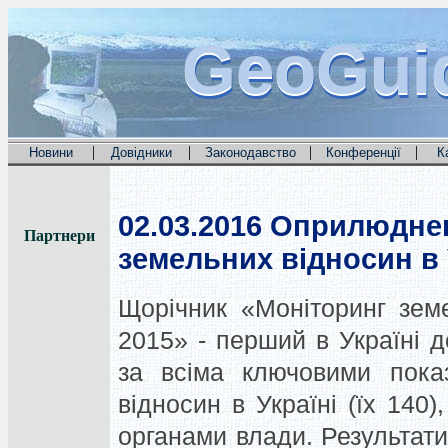
GeoGui
GeoGui
GeoGui
|
|
|
|
Новини
Довідники
Законодавство
Конференції
К
02.03.2016
Оприлюднен
Партнери
земельних відносин в У
Щорічник «Моніторинг земе
2015» - перший в Україні д
за всіма ключовими пока
відносин в Україні (їх 140
органами влади. Результати