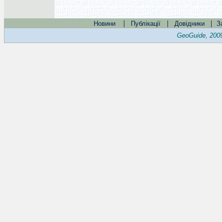
|
|
|
Новини
Публікації
Довідники
З
GeoGuide, 200