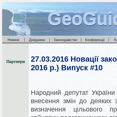
GeoGui
GeoGui
GeoGui
|
|
|
|
Новини
Довідники
Законодавство
Конференції
К
27.03.2016
Новації зако
Партнери
2016 р.) Випуск #10
Народний депутат України
внесення змін до деяких 
визначення цільового пр