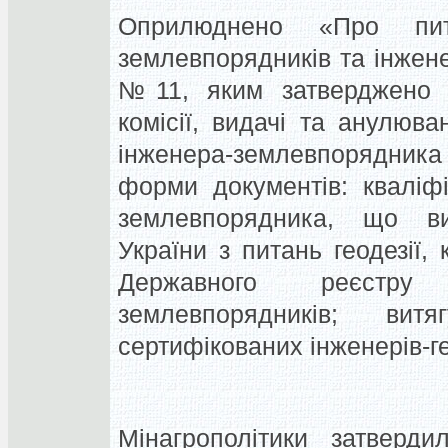
Оприлюднено «Про пита
землевпорядників та інженер
№11, яким затверджено п
комісії, видачі та анулюва
інженера-землевпорядника 
форми документів: кваліфі
землевпорядника, що в
України з питань геодезії, 
Державного реєстру 
землевпорядників; ви
сертифікованих інженерів-ге
Мінагрополітики затверд