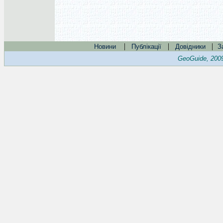
|
|
|
Новини
Публікації
Довідники
З
GeoGuide, 200