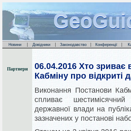
GeoGui
GeoGui
GeoGui
|
|
|
|
Новини
Довідники
Законодавство
Конференції
К
06.04.2016
Хто зриває 
Партнери
Кабміну про відкриті д
Виконання Постанови Кабмі
спливає шестимісячний
державної влади на публік
зазначених у постанові набо