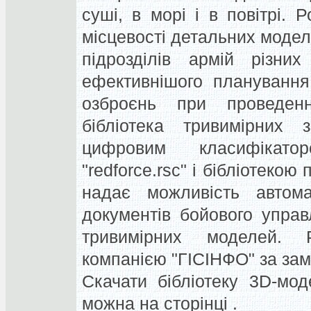
суші, в морі і в повітрі. 
місцевості детальних моделе
підрозділів армій різни
ефективнішого планування
озброєнь при проведенн
бібліотека тривимірних з
цифровим класифікато
"redforce.rsc" і бібліотекою
надає можливість автомат
документів бойового управ
тривимірних моделей. Р
компанією "ГІСІНФО" за за
Скачати бібліотеку 3D-мод
можна на сторінці .