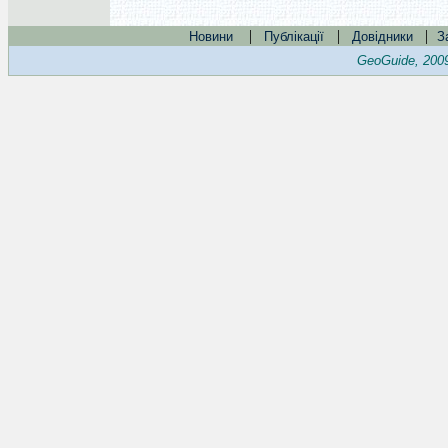
|
|
|
Новини
Публікації
Довідники
З
GeoGuide, 200