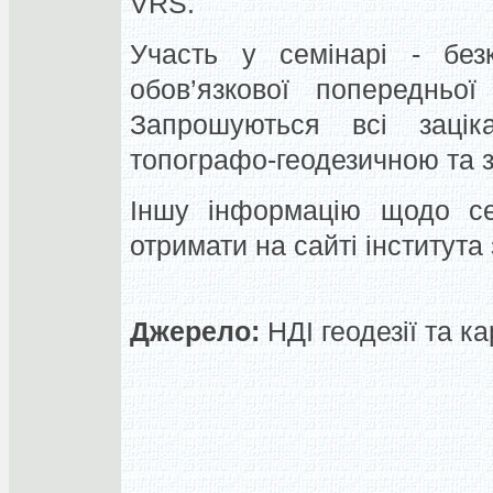
VRS.
Участь у семінарі - бе
обов’язкової попередньої
Запрошуються всі зацік
топографо-геодезичною та 
Іншу інформацію щодо се
отримати на сайті інститута
Джерело:
НДІ геодезії та к