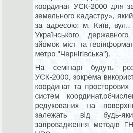
координат УСК-2000 для з
земельного кадастру», який
за адресою: м. Київ, вул.
Українського державного 
зйомок міст та геоінформат
метро "Чернігівська").
На семінарі будуть роз
УСК-2000, зокрема викорис
координат та просторових 
систем координат,обчисл
редукованих на поверхн
залежать від будь-яки
запровадження методів Г