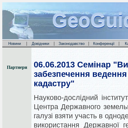
GeoGui
GeoGui
GeoGui
|
|
|
|
Новини
Довідники
Законодавство
Конференції
К
06.06.2013
Семінар "Ви
Партнери
забезпечення ведення
кадастру"
Науково-дослідний інститут
Центра Державного земельн
галузі взяти участь в одно
використання Державної г