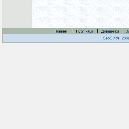
|
|
|
Новини
Публікації
Довідники
З
GeoGuide, 200