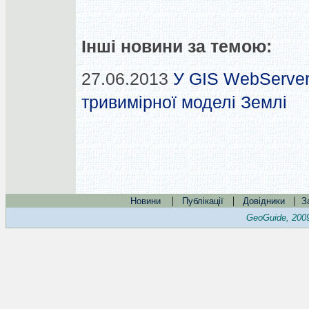
Інші новини за темою:
27.06.2013
У GIS WebServer
тривимірної моделі Землі
|
|
|
Новини
Публікації
Довідники
З
GeoGuide, 200