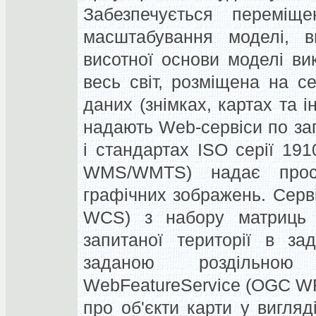
Забезпечується переміще
масштабування моделі, в
висотної основи моделі ви
весь світ, розміщена на с
даних (знімках, картах та 
надають Web-сервіси по з
і стандартах ISO серії 19
WMS/WMTS) надає прост
графічних зображень. Сер
WCS) з набору матриць в
запитаної території в за
заданою роздільною
WebFeatureService (OGC W
про об'єкти карти у вигляд