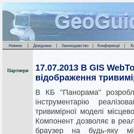
GeoGui
GeoGui
GeoGui
|
|
|
|
Новини
Довідники
Законодавство
Конференції
К
17.07.2013
В GIS WebTo
Партнери
відображення тривимі
В КБ "Панорама" розробле
інструментарію реалізов
тривимірної моделі місцево
Компонент дозволяє в реал
браузер на будь-яку міс